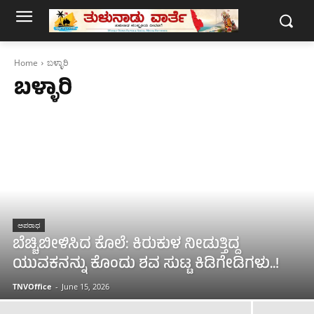
Home
ಬಳ್ಳಾರಿ
ಬಳ್ಳಾರಿ
ಅಪರಾಧ
ಬೆಚ್ಚಿಬೀಳಿಸಿದ ಕೊಲೆ: ಕಿರುಕುಳ ನೀಡುತ್ತಿದ್ದ
ಯುವಕನನ್ನು ಕೊಂದು ಶವ ಸುಟ್ಟ ಕಿಡಿಗೇಡಿಗಳು..!
TNVOffice
-
June 15, 2026