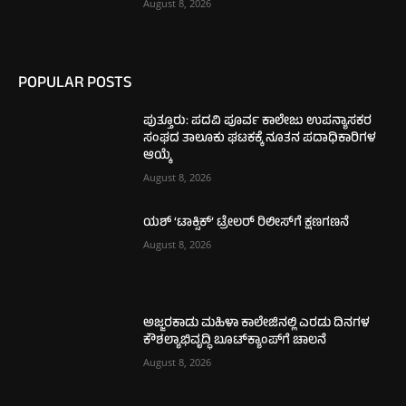
August 8, 2026
POPULAR POSTS
ಪುತ್ತೂರು: ಪದವಿ ಪೂರ್ವ ಕಾಲೇಜು ಉಪನ್ಯಾಸಕರ
ಸಂಘದ ತಾಲೂಕು ಘಟಕಕ್ಕೆ ನೂತನ ಪದಾಧಿಕಾರಿಗಳ
ಆಯ್ಕೆ
August 8, 2026
ಯಶ್ ‘ಟಾಕ್ಸಿಕ್’ ಟ್ರೇಲರ್ ರಿಲೀಸ್‌ಗೆ ಕ್ಷಣಗಣನೆ
August 8, 2026
ಅಜ್ಜರಕಾಡು ಮಹಿಳಾ ಕಾಲೇಜಿನಲ್ಲಿ ಎರಡು ದಿನಗಳ
ಕೌಶಲ್ಯಾಭಿವೃದ್ಧಿ ಬೂಟ್‌ಕ್ಯಾಂಪ್‌ಗೆ ಚಾಲನೆ
August 8, 2026