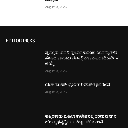
ಸಂಭ್ರಮ
August 8, 2026
EDITOR PICKS
ಪುತ್ತೂರು: ಪದವಿ ಪೂರ್ವ ಕಾಲೇಜು ಉಪನ್ಯಾಸಕರ
ಸಂಘದ ತಾಲೂಕು ಘಟಕಕ್ಕೆ ನೂತನ ಪದಾಧಿಕಾರಿಗಳ
ಆಯ್ಕೆ
August 8, 2026
ಯಶ್ ‘ಟಾಕ್ಸಿಕ್’ ಟ್ರೇಲರ್ ರಿಲೀಸ್‌ಗೆ ಕ್ಷಣಗಣನೆ
August 8, 2026
ಅಜ್ಜರಕಾಡು ಮಹಿಳಾ ಕಾಲೇಜಿನಲ್ಲಿ ಎರಡು ದಿನಗಳ
ಕೌಶಲ್ಯಾಭಿವೃದ್ಧಿ ಬೂಟ್‌ಕ್ಯಾಂಪ್‌ಗೆ ಚಾಲನೆ