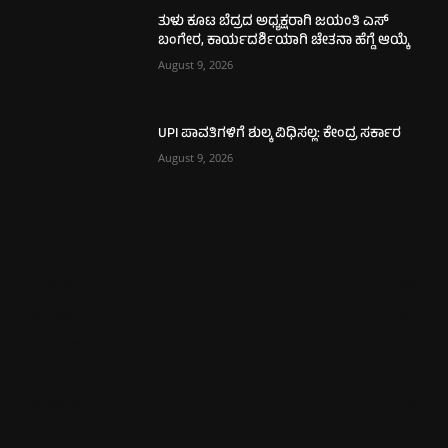
ತುಳು ಕೂಟ ಬೆದ್ರದ ಅಧ್ಯಕ್ಷರಾಗಿ ಜಯಂತಿ ಎಸ್
ಬಂಗೇರ, ಕಾರ್ಯದರ್ಶಿಯಾಗಿ ಚೇತನಾ ಹೆಗ್ಡೆ ಆಯ್ಕೆ
August 9, 2026
UPI ಪಾವತಿಗಳಿಗೆ ಶುಲ್ಕ ವಿಧಿಸಲ್ಲ: ಕೇಂದ್ರ ಸರ್ಕಾರ
August 9, 2026
ಮಂಗಳೂರು
726
ಉಡುಪಿ
652
ಮೂಡುಬಿದಿರೆ
585
ಕಾರ್ಕಳ
272
ಬೆಂಗಳೂರು
270