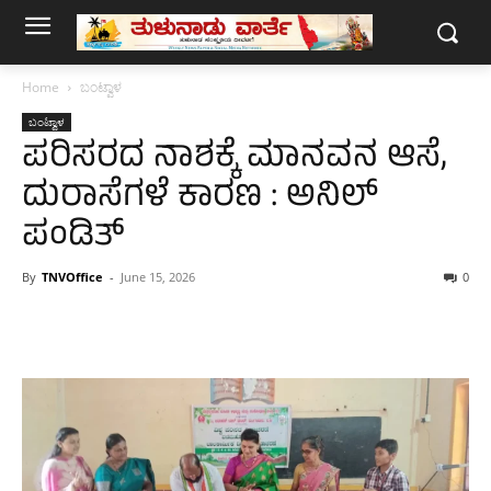
Home
ಬಂಟ್ವಾಳ
ಬಂಟ್ವಾಳ
ಪರಿಸರದ ನಾಶಕ್ಕೆ ಮಾನವನ ಆಸೆ,
ದುರಾಸೆಗಳೆ ಕಾರಣ : ಅನಿಲ್
ಪಂಡಿತ್
By
TNVOffice
-
June 15, 2026
0