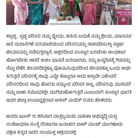
ಕಲ್ಲಡ್ಕ : ಸ್ವಚ್ಛ ಪರಿಸರ ನಮ್ಮ ಧ್ಯೇಯ, ಹಸಿರು ಬದುಕೆ ನಮ್ಮ ಶ್ರೇಯ, ಮಾನವನ
ಆಸೆ ದುರಾಸೆಗಳೆ ಸರಮಾಲೆಯಿಂದ ಪರಿಸರವನ್ನು ನಾಶಪಡಿಸುತ್ತಾ ಸ್ವಾರ್ಥ
ಜೀವನವನ್ನು ನಡೆಸುತ್ತಿದ್ದಾನೆ, ಅಕ್ಷರದಿಂದ ಸಂಸ್ಕಾರ ಬರಬೇಕು ಅಂಧಕಾರ
ಹೋಗಬೇಕು ಆದರೆ ಅಹಂ ಭಾವನೆ ಬರಬಾರದು, ತಮ್ಮ ಜನ್ಮದಿನಕ್ಕೆ ಗಿಡವನ್ನು
ನೆಟ್ಟು ಬೆಳೆಸಿ ಜೀವನದಿದ್ದಕ್ಕೂ ಪೋಷಿಸುವುದರಿಂದ ಜೀವನಕ್ಕೂ ಒಂದು ಅರ್ಥ
ಸಿಗುತ್ತದೆ ಪರಿಸರಕ್ಕೆ ನಾವು ಎಷ್ಟೇ ಕೊಟ್ಟರೂ ಅದು ಅಲ್ಪವೇ ಏಕೆಂದರೆ
ಪರಿಸರದಿಂದ ನಾವು ಹೊರತು ನಮ್ಮಿಂದ ಪರಿಸರ ಅಲ್ಲ, ಪರಿಸರವು ಮುನಿದರೆ
ನಮ್ಮ ಬಾಳು ನಿಮಿಷದಲ್ಲೇ ಮುಗಿದುಹೋಗುತ್ತದೆ ಎಂಬುದಾಗಿ ಸಂಸ್ಕಾರ ಭಾರತಿ
ಇದರ ಜಿಲ್ಲಾ ಉಪಾಧ್ಯಕ್ಷರಾದ ಅನಿಲ್ ಪಂಡಿತ್ ರವರು ಹೇಳಿದರು.
ಅವರು ಜೂನ್ 15 ಶನಿವಾರ ವಾತ್ಸಲ್ಯಮಯಿ ಮಹಿಳಾ ಅಭಿವೃದ್ಧಿ ಮತ್ತು
ಸಂಶೋಧನಾ ಸಂಸ್ಥೆ (ರಿ)ಹಾಗೂ ಜವಾಹರ ಬಾಲ್ ಮಂಚ್ ಮಂಗಳೂರು
ದಕ್ಷಿಣ ಕನ್ನಡ ಇದರ ಸಂಯುಕ್ತ ಆಶ್ರಯದಲ್ಲಿ