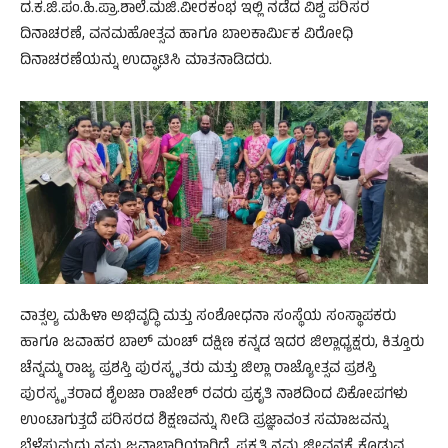
ದ.ಕ.ಜಿ.ಪಂ.ಹಿ.ಪ್ರಾ.ಶಾಲೆ.ಮಜಿ.ವೀರಕಂಭ ಇಲ್ಲಿ ನಡೆದ ವಿಶ್ವ ಪರಿಸರ
ದಿನಾಚರಣೆ, ವನಮಹೋತ್ಸವ ಹಾಗೂ ಬಾಲಕಾರ್ಮಿಕ ವಿರೋಧಿ
ದಿನಾಚರಣೆಯನ್ನು ಉದ್ಘಾಟಿಸಿ ಮಾತನಾಡಿದರು.
ವಾತ್ಸಲ್ಯ ಮಹಿಳಾ ಅಭಿವೃದ್ಧಿ ಮತ್ತು ಸಂಶೋಧನಾ ಸಂಸ್ಥೆಯ ಸಂಸ್ಥಾಪಕರು
ಹಾಗೂ ಜವಾಹರ ಬಾಲ್ ಮಂಚ್ ದಕ್ಷಿಣ ಕನ್ನಡ ಇದರ ಜಿಲ್ಲಾಧ್ಯಕ್ಷರು, ಕಿತ್ತೂರು
ಚೆನ್ನಮ್ಮ ರಾಜ್ಯ ಪ್ರಶಸ್ತಿ ಪುರಸ್ಕೃತರು ಮತ್ತು ಜಿಲ್ಲಾ ರಾಜ್ಯೋತ್ಸವ ಪ್ರಶಸ್ತಿ
ಪುರಸ್ಕೃತರಾದ ಶೈಲಜಾ ರಾಜೇಶ್ ರವರು ಪ್ರಕೃತಿ ನಾಶದಿಂದ ವಿಕೋಪಗಳು
ಉಂಟಾಗುತ್ತದೆ ಪರಿಸರದ ಶಿಕ್ಷಣವನ್ನು ನೀಡಿ ಪ್ರಜ್ಞಾವಂತ ಸಮಾಜವನ್ನು
ಬೆಳೆಸುವುದು ನಮ್ಮ ಜವಾಬ್ದಾರಿಯಾಗಿದೆ. ಪ್ರಕೃತಿ ನಮ್ಮ ಜೀವನಕ್ಕೆ ಕೊಡುವ