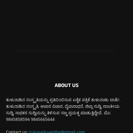
ಉಡುಪಿ
638
ಮೂಡುಬಿದಿರೆ
577
ಕಾರ್ಕಳ
269
ಬೆಂಗಳೂರು
265
ABOUT US
ತುಳುನಾಡಿನ ಸಂಸ್ಕೃತಿಯನ್ನು ಪ್ರತಿಬಿಂಬಿಸುವ ಏಕೈಕ ಪತ್ರಿಕೆ ತುಳುನಾಡು ವಾರ್ತೆ.
ತುಳುನಾಡಿನ ಸಂಸ್ಕೃತಿ, ಆಚಾರ ವಿಚಾರ, ದೈವಾರಾಧನೆ, ಜಿಲ್ಲಾ ಸುದ್ದಿ, ರಾಜಕೀಯ
ಸುದ್ದಿ, ಸಾಧಕರ ಸುದ್ದಿಯನ್ನು ತಿಳಿಸುವ ಸಣ್ಣ ಪ್ರಯತ್ನ ಮಾಡುತ್ತಿದ್ದೇವೆ. ಮೊ:
9845858594 9845665644
Contact us:
tulunaduvarthe@gmail.com