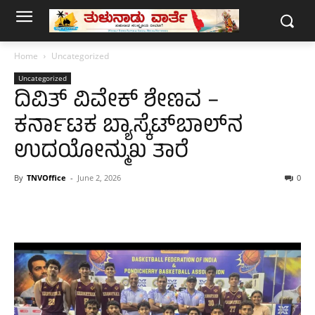
Home
Uncategorized
Uncategorized
ದಿವಿತ್ ವಿವೇಕ್ ಶೇಣವ –
ಕರ್ನಾಟಕ ಬ್ಯಾಸ್ಕೆಟ್‌ಬಾಲ್‌ನ
ಉದಯೋನ್ಮುಖ ತಾರೆ
By
TNVOffice
-
June 2, 2026
0