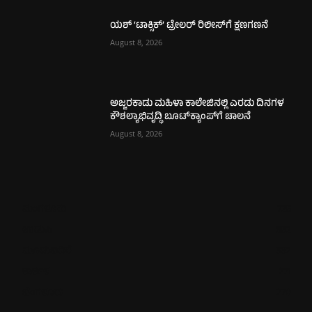
ಯಶ್ ‘ಟಾಕ್ಸಿಕ್’ ಟ್ರೇಲರ್ ರಿಲೀಸ್‌ಗೆ ಕ್ಷಣಗಣನೆ
August 8, 2026
ಅಜ್ಜರಕಾಡು ಮಹಿಳಾ ಕಾಲೇಜಿನಲ್ಲಿ ಎರಡು ದಿನಗಳ
ಕೌಶಲ್ಯಾಭಿವೃದ್ಧಿ ಬೂಟ್‌ಕ್ಯಾಂಪ್‌ಗೆ ಚಾಲನೆ
August 8, 2026
ಮಂಗಳೂರು
725
ಉಡುಪಿ
652
ಮೂಡುಬಿದಿರೆ
582
ಕಾರ್ಕಳ
271
ಬೆಂಗಳೂರು
270