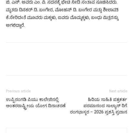
ಬಿ. ಎನ್. ಅವರು ಎಂ. ವಿ. ಸದನಕ್ಕೆ ಭೇಟಿ ನೀಡಿ ಸಂತಾಪ ಸೂಚಿಸಿದರು.
ಮೃತರು ದಿನಕರ್ ಡಿ. ಬಂಗೇರ, ಮೋಹನ್ ಡಿ. ಬಂಗೇರ ಮತ್ತು ಶೀಲಾವತಿ
ಕೆ.ಸೇರಿದಂತೆ ಮೂವರು ಮಕ್ಕಳು, ಐವರು ಮೊಮ್ಮಕ್ಕಳು, ಬಂಧು ಮಿತ್ರರನ್ನು
ಅಗಲಿದ್ದಾರೆ.
Previous article
Next article
ಉಪ್ಪಿನಂಗಡಿ ಪಿಯು ಕಾಲೇಜಿನಲ್ಲಿ
ಹಿರಿಯ ಸಾಹಿತಿ ಪತ್ರಕರ್ತ
ಅಂತರರಾಷ್ಟ್ರೀಯ ಯೋಗ ದಿನಾಚರಣೆ
ಪರಮಾನಂದ ಸಾಲ್ಯಾನ್ ರಿಗೆ
ರಂಗಭಾಸ್ಕರ – 2026 ಪ್ರಶಸ್ತಿ ಪ್ರದಾನ