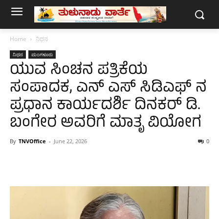
Home
ನಿಧನ
ನಿಧನ
ಮಂಗಳೂರು
ಯುವ ಸಿಂಚನ ಪತ್ರಿಕೆಯ
ಸಂಪಾದಕ, ಎನ್ ಎಸ್ ಸಿಡಿಎಫ್ ನ
ಪ್ರಧಾನ ಕಾರ್ಯದರ್ಶಿ ದಿನಕರ್ ಡಿ.
ಬಂಗೇರ ಅವರಿಗೆ ಮಾತೃ ವಿಯೋಗ
By
TNVOffice
-
June 22, 2026
0