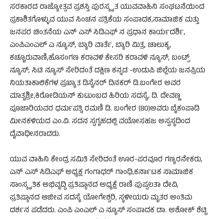
ಸರಕಾರದ ರಾಜ್ಯೋತ್ಸವ ಪ್ರಶಸ್ತಿ ಪುರಸ್ಕೃತ ಯುವವಾಹಿನಿ ಸಂಘಟನೆಯಿಂದ
ಪ್ರಕಾಶಿತಗೊಳ್ಳುವ ಯುವ ಸಿಂಚನ ಪತ್ರಿಕೆಯ ಸಂಪಾದಕ,ಸಾಮಾಜಿಕ ಮತ್ತು
ಜನಪರ ಚಿಂತನೆಯ ಎನ್ ಎಸ್ ಸಿಡಿಎಫ್ ನ ಪ್ರಧಾನ ಕಾರ್ಯದರ್ಶಿ,
ಎಂಪಿಎಂಎಲ್ ಎ ನ್ಯೂಸ್, ಬ್ಯಾರಿ ವಾರ್ತೆ, ಬ್ಯಾರಿ ಮಿತ್ರ, ಚಾಲುಕ್ಯ,
ಕಚ್ಚೂರುವಾಣಿ,ಹೊಸಂಗಣ ಕರಾವಳಿ ಕೇಸರಿ ಕರಾವಳಿ ನ್ಯೂಸ್, ಬಂಟ್ಸ್
ನ್ಯೂಸ್, ಸಿಟಿ ನ್ಯೂಸ್ ಸೇರಿದಂತೆ ದಕ್ಷಿಣ ಕನ್ನಡ -ಉಡುಪಿ ಜಿಲ್ಲೆಯ ಜನಪ್ರಿಯ
ನಿಯತಾಕಾಲಿಕೆಗಳ ಪ್ರಖ್ಯಾತ ಡಿಸೈನರ್ ದಿನಕರ್ ಡಿ.ಬಂಗೇರ ಅವರ
ಮಾತೃಶ್ರೀ,ಕಿರೋಡಿಯನ್ ಕುಟುಂಬದ ಹಿರಿಯ ಸದಸ್ಯೆ, ದಿ. ದೇವಣ್ಣ
ಪೂಜಾರಿಯವರ ಧರ್ಮಪತ್ನಿ ರಮಣಿ ಡಿ. ಬಂಗೇರ (80)ಅವರು ಬೈಕಂಪಾಡಿ
ಮೀನಕಳಿಯದ ಎಂ.ವಿ. ಸದನ ಸ್ವಗೃಹದಲ್ಲಿ ವಯೋಸಹಜ ಅಸ್ವಸ್ಥದಿಂದ
ದೈವಾಧೀನರಾದರು.
ಯುವ ವಾಹಿನಿ ಕೇಂದ್ರ ಸಮಿತಿ ಸೇರಿದಂತೆ ಊರ-ಪರವೂರ ಗಣ್ಯರನೇಕರು,
ಎನ್ ಎಸ್ ಸಿಡಿಎಫ್ ಅಧ್ಯಕ್ಷ ಗಂಗಾಧರ್ ಗಾಂಧಿ,ಕರ್ನಾಟಕ ಸಾಮಾಜಿಕ
ಸಾಂಸ್ಕೃತಿಕ ಅಭಿವೃದ್ಧಿ ಪ್ರತಿಷ್ಠಾನದ ಅಧ್ಯಕ್ಷೆ ರಾಣಿ ಪುಷ್ಪಲತಾ ದೇವಿ,
ಪ್ರತಿಷ್ಠಾನದ ಆಜೀವ ಸದಸ್ಯೆ ಯೋಗೇಶ್ವರಿ, ಸ್ಥಳೀಯರು ಮೃತರ ಅಂತಿಮ
ದರ್ಶನ ಪಡೆದರು. ಎಂಪಿ ಎಂಎಲ್ ಎ ನ್ಯೂಸ್ ಸಂಪಾದಕ ಡಾ. ಅಶೋಕ್ ಶೆಟ್ಟಿ