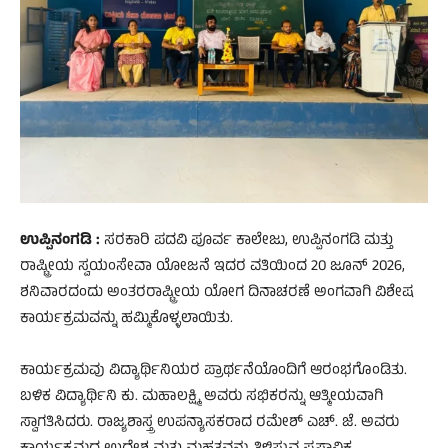
ಉಪ್ಪಿನಂಗಡಿ :
ಸರಕಾರಿ ಪದವಿ ಪೂರ್ವ ಕಾಲೇಜು, ಉಪ್ಪಿನಂಗಡಿ ಮತ್ತು
ರಾಷ್ಟ್ರೀಯ ಸ್ವಯಂಸೇವಾ ಯೋಜನೆ ಇದರ ವತಿಯಿಂದ 20 ಜೂನ್ 2026,
ಶನಿವಾರದಂದು ಅಂತರರಾಷ್ಟ್ರೀಯ ಯೋಗ ದಿನಾಚರಣೆ ಅಂಗವಾಗಿ ವಿಶೇಷ
ಕಾರ್ಯಕ್ರಮವನ್ನು ಹಮ್ಮಿಕೊಳ್ಳಲಾಯಿತು.
ಕಾರ್ಯಕ್ರಮವು ವಿದ್ಯಾರ್ಥಿನಿಯರ ಪ್ರಾರ್ಥನೆಯೊಂದಿಗೆ ಆರಂಭಗೊಂಡಿತು.
ಬಳಿಕ ವಿದ್ಯಾರ್ಥಿನಿ ಕು. ಮಹಾಲಕ್ಷ್ಮಿ ಅವರು ಸಭಿಕರನ್ನು ಆತ್ಮೀಯವಾಗಿ
ಸ್ವಾಗತಿಸಿದರು. ರಾಜ್ಯಶಾಸ್ತ್ರ ಉಪನ್ಯಾಸಕರಾದ ರಮೇಶ್ ಎಚ್. ಜೆ. ಅವರು