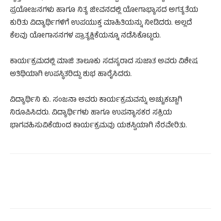
ಪ್ರಯೋಜನಗಳು ಹಾಗೂ ನಿತ್ಯ ಜೀವನದಲ್ಲಿ ಯೋಗಾಭ್ಯಾಸದ ಅಗತ್ಯತೆಯ
ಕುರಿತು ವಿದ್ಯಾರ್ಥಿಗಳಿಗೆ ಉಪಯುಕ್ತ ಮಾಹಿತಿಯನ್ನು ನೀಡಿದರು. ಅಲ್ಲದೆ
ಕೆಲವು ಯೋಗಾಸನಗಳ ಪ್ರಾತ್ಯಕ್ಷಿಕೆಯನ್ನೂ ನಡೆಸಿಕೊಟ್ಟರು.
ಕಾರ್ಯಕ್ರಮದಲ್ಲಿ ಮಾಜಿ ತಾಲೂಕು ಸದಸ್ಯರಾದ ಸುಜಾತ ಅವರು ವಿಶೇಷ
ಅತಿಥಿಯಾಗಿ ಉಪಸ್ಥಿತರಿದ್ದು ಶುಭ ಹಾರೈಸಿದರು.
ವಿದ್ಯಾರ್ಥಿನಿ ಕು. ಸಂಜನಾ ಅವರು ಕಾರ್ಯಕ್ರಮವನ್ನು ಅಚ್ಚುಕಟ್ಟಾಗಿ
ನಿರೂಪಿಸಿದರು. ವಿದ್ಯಾರ್ಥಿಗಳು ಹಾಗೂ ಉಪನ್ಯಾಸಕರ ಸಕ್ರಿಯ
ಭಾಗವಹಿಸುವಿಕೆಯಿಂದ ಕಾರ್ಯಕ್ರಮವು ಯಶಸ್ವಿಯಾಗಿ ನೆರವೇರಿತು.