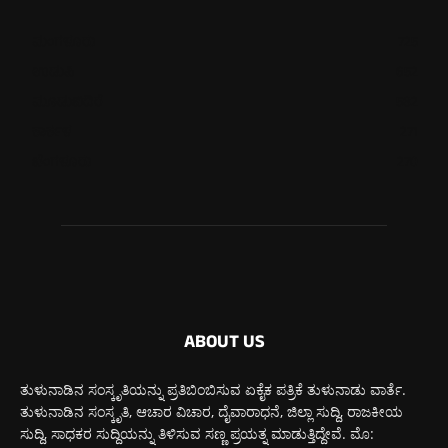
ಮಂಗಳೂರು
725
ಉಡುಪಿ
652
ಮೂಡುಬಿದಿರೆ
582
ಕಾರ್ಕಳ
271
ಬೆಂಗಳೂರು
270
ABOUT US
ತುಳುನಾಡಿನ ಸಂಸ್ಕೃತಿಯನ್ನು ಪ್ರತಿಬಿಂಬಿಸುವ ಏಕೈಕ ಪತ್ರಿಕೆ ತುಳುನಾಡು ವಾರ್ತೆ.
ತುಳುನಾಡಿನ ಸಂಸ್ಕೃತಿ, ಆಚಾರ ವಿಚಾರ, ದೈವಾರಾಧನೆ, ಜಿಲ್ಲಾ ಸುದ್ದಿ, ರಾಜಕೀಯ
ಸುದ್ದಿ, ಸಾಧಕರ ಸುದ್ದಿಯನ್ನು ತಿಳಿಸುವ ಸಣ್ಣ ಪ್ರಯತ್ನ ಮಾಡುತ್ತಿದ್ದೇವೆ. ಮೊ: