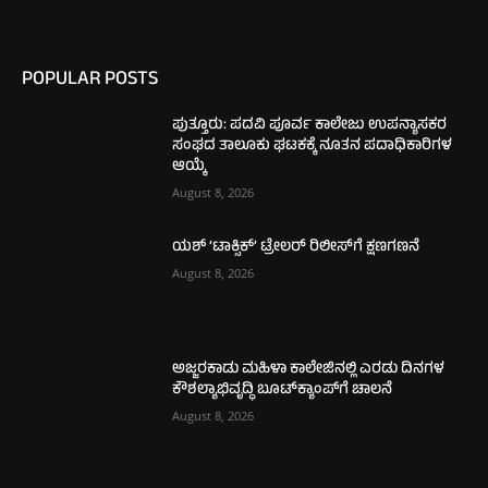
POPULAR POSTS
ಪುತ್ತೂರು: ಪದವಿ ಪೂರ್ವ ಕಾಲೇಜು ಉಪನ್ಯಾಸಕರ
ಸಂಘದ ತಾಲೂಕು ಘಟಕಕ್ಕೆ ನೂತನ ಪದಾಧಿಕಾರಿಗಳ
ಆಯ್ಕೆ
August 8, 2026
ಯಶ್ ‘ಟಾಕ್ಸಿಕ್’ ಟ್ರೇಲರ್ ರಿಲೀಸ್‌ಗೆ ಕ್ಷಣಗಣನೆ
August 8, 2026
ಅಜ್ಜರಕಾಡು ಮಹಿಳಾ ಕಾಲೇಜಿನಲ್ಲಿ ಎರಡು ದಿನಗಳ
ಕೌಶಲ್ಯಾಭಿವೃದ್ಧಿ ಬೂಟ್‌ಕ್ಯಾಂಪ್‌ಗೆ ಚಾಲನೆ
August 8, 2026