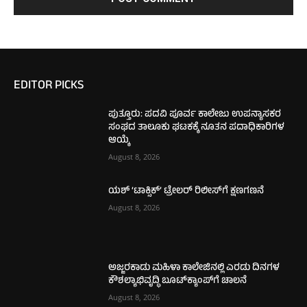
EDITOR PICKS
ಪುತ್ತೂರು: ಪದವಿ ಪೂರ್ವ ಕಾಲೇಜು ಉಪನ್ಯಾಸಕರ
ಸಂಘದ ತಾಲೂಕು ಘಟಕಕ್ಕೆ ನೂತನ ಪದಾಧಿಕಾರಿಗಳ
ಆಯ್ಕೆ
August 8, 2026
ಯಶ್ ‘ಟಾಕ್ಸಿಕ್’ ಟ್ರೇಲರ್ ರಿಲೀಸ್‌ಗೆ ಕ್ಷಣಗಣನೆ
August 8, 2026
ಅಜ್ಜರಕಾಡು ಮಹಿಳಾ ಕಾಲೇಜಿನಲ್ಲಿ ಎರಡು ದಿನಗಳ
ಕೌಶಲ್ಯಾಭಿವೃದ್ಧಿ ಬೂಟ್‌ಕ್ಯಾಂಪ್‌ಗೆ ಚಾಲನೆ
August 8, 2026