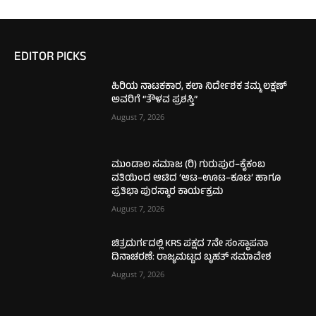
EDITOR PICKS
ಹಿರಿಯ ನಾಟಕಕಾರ, ಕಲಾ ನಿರ್ದೇಶಕ ತಮ್ಮ ಲಕ್ಷಣ್
ಅವರಿಗೆ “ತೌಳವ ಪ್ರಶಸ್ತಿ”
August 7, 2026
ಮುಂಡಾಲ ಸಮಾಜ (ರಿ) ಗುರುಪುರ–ಕೈಕಂಬ
ವತಿಯಿಂದ ಆಟಿದ ‘ಆಟ–ಊಟ–ಕೂಟ’ ಹಾಗೂ
ಪ್ರತಿಭಾ ಪುರಸ್ಕಾರ ಕಾರ್ಯಕ್ರಮ
August 7, 2026
ಚಿತ್ರದುರ್ಗದಲ್ಲಿ KRS ಪಕ್ಷದ 7ನೇ ಸಂಸ್ಥಾಪನಾ
ದಿನಾಚರಣೆ: ರಾಜ್ಯಮಟ್ಟದ ಬೃಹತ್ ಸಮಾವೇಶ
August 7, 2026