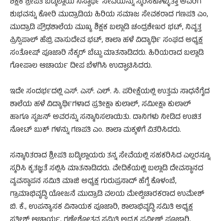
ಶಿಕ್ಷಕ ಶ್ರೀಪತಿ ಬಡ್ಕಿಲ್ಲಾಯ ನಿಸ್ವಾರ್ಥ ಸೇವೆಯನ್ನು ಸ್ಮರಿಸಿಕೊಳ್ಳುತ್ತಾ ಅವರಿಗೆ
ಶುಭವನ್ನು ಕೋರಿ ಮುದ್ರಾಡಿಯ ಹಿರಿಯ ಸಮಾಜ ಸೇವಕರಾದ ಗಣಪತಿ ಎಂ,
ಮುದ್ರಾಡಿ ಪ್ರೌಢಶಾಲೆಯ ಮುಖ್ಯ ಶಿಕ್ಷಕ ಬಲ್ಲಾಡಿ ಚಂದ್ರಶೇಖರ ಭಟ್, ನಿವೃತ್ತ
ಪ್ರಿನ್ಸಿಪಾಲ್ ಹೆಬ್ರಿ ವಾಸುದೇವ ಭಟ್, ಶಾಲಾ ಹಳೆ ವಿದ್ಯಾರ್ಥಿ ಸಂಘದ ಅಧ್ಯಕ್ಷ
ಸಂತೋಷ್ ಪೂಜಾರಿ ನೆಕ್ಕರ್ ಬೆಟ್ಟು ಮಾತನಾಡಿದರು. ಹಿರಿಯರಾದ ಬಲ್ಲಾಡಿ
ಗೋಪಾಲ ಆಚಾರ್ಯ ದೀಪ ಬೆಳಗಿಸಿ ಉದ್ಘಾಟಿಸಿದರು.
ಇದೇ ಸಂದರ್ಭದಲ್ಲಿ ಎಸ್. ಎಸ್. ಎಲ್. ಸಿ. ಪರೀಕ್ಷೆಯಲ್ಲಿ ಉತ್ತಮ ಸಾಧನೆಗೈದ
ಶಾಲೆಯ ಹಳೆ ವಿದ್ಯಾರ್ಥಿಗಳಾದ ಪ್ರತೀಕ್ಷಾ ಕುಲಾಲ್, ಸಮೀಕ್ಷಾ ಕುಲಾಲ್
ಹಾಗೂ ಸೃಜನ್ ಅವರನ್ನು ಸನ್ಮಾನಿಸಲಾಯಿತು. ದಾನಿಗಳು ನೀಡಿದ ಉಚಿತ
ನೋಟ್ ಬುಕ್ ಗಳನ್ನು ಗಣಪತಿ ಎಂ. ಶಾಲಾ ಮಕ್ಕಳಿಗೆ ವಿತರಿಸಿದರು.
ಸನ್ಮಾನಿತರಾದ ಶ್ರೀಪತಿ ಬಡ್ಕಿಲ್ಲಾಯರು ತನ್ನ ಸೇವೆಯಲ್ಲಿ ಸಹಕರಿಸಿದ ಎಲ್ಲರನ್ನೂ
ಸ್ಮರಿಸಿ ಕೃತಜ್ಞತೆ ಸಲ್ಲಿಸಿ ಮಾತನಾಡಿದರು. ವೇದಿಕೆಯಲ್ಲಿ ಬಲ್ಲಾಡಿ ದೇವಸ್ಥಾನದ
ವ್ಯವಸ್ಥಾಪನ ಸಮಿತಿ ಮಾಜಿ ಅಧ್ಯಕ್ಷ ಗುರುಪ್ರಸಾದ್ ಹೆಗ್ಡೆ ಕೊಳಂಬೆ,
ಗ್ರಾಮಾಭಿವೃದ್ಧಿ ಯೋಜನೆ ಮುದ್ರಾಡಿ ವಲಯ ಮೇಲ್ವಿಚಾರಕರಾದ ಉಮೇಶ್
ಬಿ. ಕೆ., ಉಪನ್ಯಾಸಕ ವಿನಾಯಕ ಪೂಜಾರಿ, ಶಾಲಾಭಿವೃದ್ಧಿ ಸಮಿತಿ ಅಧ್ಯಕ್ಷ
ಸತೀಶ್ ಆಚಾರ್ಯ, ಗಣೇಶೋತ್ಸವ ಸಮಿತಿ ಅಧ್ಯಕ್ಷ ಪ್ರವೀಣ್ ಪೂಜಾರಿ,