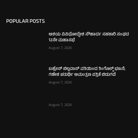
POPULAR POSTS
ಆಶಯ ವಿವಿಧೋದ್ದೇಶ ಸೌಹಾರ್ದ ಸಹಕಾರಿ ಸಂಘದ
12ನೇ ಮಹಾಸಭೆ
August 7, 2026
ಬಹ್ರೇನ್ ಬಿಲ್ಲವಾಸ್ ವತಿಯಿಂದ ತಿಂಗೊಲ್ಡ್ ಭಜನೆ;
ಗಣೇಶ ಚತುರ್ಥಿ ಆಮಂತ್ರಣ ಪತ್ರಿಕೆ ಬಿಡುಗಡೆ
August 7, 2026
August 7, 2026