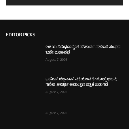
EDITOR PICKS
ಆಶಯ ವಿವಿಧೋದ್ದೇಶ ಸೌಹಾರ್ದ ಸಹಕಾರಿ ಸಂಘದ
12ನೇ ಮಹಾಸಭೆ
August 7, 2026
ಬಹ್ರೇನ್ ಬಿಲ್ಲವಾಸ್ ವತಿಯಿಂದ ತಿಂಗೊಲ್ಡ್ ಭಜನೆ;
ಗಣೇಶ ಚತುರ್ಥಿ ಆಮಂತ್ರಣ ಪತ್ರಿಕೆ ಬಿಡುಗಡೆ
August 7, 2026
August 7, 2026