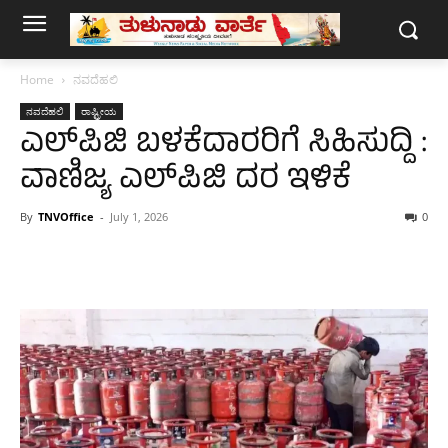
Home
ನವದೆಹಲಿ
ನವದೆಹಲಿ
ರಾಷ್ಟ್ರೀಯ
ಎಲ್‌ಪಿಜಿ ಬಳಕೆದಾರರಿಗೆ ಸಿಹಿಸುದ್ದಿ :
ವಾಣಿಜ್ಯ ಎಲ್‌ಪಿಜಿ ದರ ಇಳಿಕೆ
By
TNVOffice
-
July 1, 2026
0