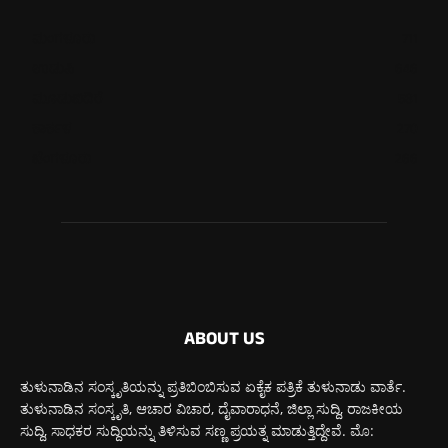
ಮಂಗಳೂರು
711
ಉಡುಪಿ
646
ಮೂಡುಬಿದಿರೆ
581
ಕಾರ್ಕಳ
270
ಬೆಂಗಳೂರು
266
ABOUT US
ತುಳುನಾಡಿನ ಸಂಸ್ಕೃತಿಯನ್ನು ಪ್ರತಿಬಿಂಬಿಸುವ ಏಕೈಕ ಪತ್ರಿಕೆ ತುಳುನಾಡು ವಾರ್ತೆ.
ತುಳುನಾಡಿನ ಸಂಸ್ಕೃತಿ, ಆಚಾರ ವಿಚಾರ, ದೈವಾರಾಧನೆ, ಜಿಲ್ಲಾ ಸುದ್ದಿ, ರಾಜಕೀಯ
ಸುದ್ದಿ, ಸಾಧಕರ ಸುದ್ದಿಯನ್ನು ತಿಳಿಸುವ ಸಣ್ಣ ಪ್ರಯತ್ನ ಮಾಡುತ್ತಿದ್ದೇವೆ. ಮೊ: