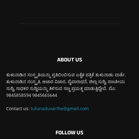
ಬೆಂಗಳೂರು
270
ABOUT US
ತುಳುನಾಡಿನ ಸಂಸ್ಕೃತಿಯನ್ನು ಪ್ರತಿಬಿಂಬಿಸುವ ಏಕೈಕ ಪತ್ರಿಕೆ ತುಳುನಾಡು ವಾರ್ತೆ.
ತುಳುನಾಡಿನ ಸಂಸ್ಕೃತಿ, ಆಚಾರ ವಿಚಾರ, ದೈವಾರಾಧನೆ, ಜಿಲ್ಲಾ ಸುದ್ದಿ, ರಾಜಕೀಯ
ಸುದ್ದಿ, ಸಾಧಕರ ಸುದ್ದಿಯನ್ನು ತಿಳಿಸುವ ಸಣ್ಣ ಪ್ರಯತ್ನ ಮಾಡುತ್ತಿದ್ದೇವೆ. ಮೊ:
9845858594 9845665644
Contact us:
tulunaduvarthe@gmail.com
FOLLOW US