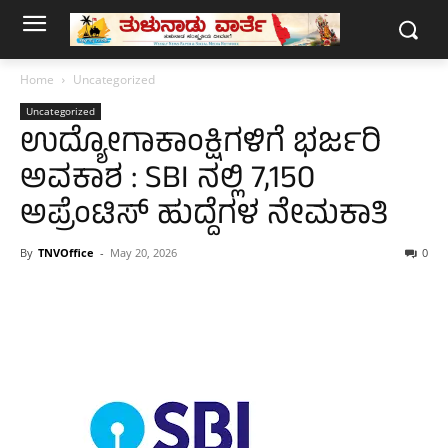
Home
Uncategorized
Uncategorized
ಉದ್ಯೋಗಾಕಾಂಕ್ಷಿಗಳಿಗೆ ಭರ್ಜರಿ
ಅವಕಾಶ : SBI ನಲ್ಲಿ 7,150
ಅಪ್ರೆಂಟಿಸ್ ಹುದ್ದೆಗಳ ನೇಮಕಾತಿ
By
TNVOffice
-
May 20, 2026
0