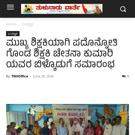
Home
ಬಂಟ್ವಾಳ
ಬಂಟ್ವಾಳ
ಮುಖ್ಯ ಶಿಕ್ಷಕಿಯಾಗಿ ಪದೊನ್ನೋತಿ
ಗೊಂಡ ಶಿಕ್ಷಕಿ ಚೇತನಾ ಕುಮಾರಿ
ಯವರ ಬಿಳ್ಕೊಡುಗೆ ಸಮಾರಂಭ
By
TNVOffice
-
June 29, 2026
0