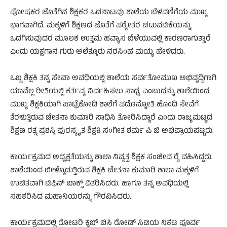
ಪೋಷಕರ ಜೊತೆಗಿನ ಶಿಕ್ಷಕರ ಒಡನಾಟವು ಶಾಲೆಯ ಬೆಳವಣಿಗೆಯ ಮುಖ್ಯ
ಭಾಗವಾಗಿದೆ. ಮಕ್ಕಳಿಗೆ ಶಿಕ್ಷಣದ ಜೊತೆಗೆ ಪಠ್ಯೇತರ ಚಟುವಟಿಕೆಯನ್ನು
ಒದಗಿಸುವುದರ ಮೂಲಕ ಉತ್ತಮ ಹವ್ಯಾಸ ಬೆಳೆಯುವಲ್ಲಿ ಕಾರಣರಾಗುತ್ತಾರೆ
ಎಂದು ಯಕ್ಷಗಾನ ಗುರು ಅಲೆತ್ತೂರು ನರಸಿಂಹ ಮಯ್ಯ ಹೇಳಿದರು.
ಒಬ್ಬ ಶಿಕ್ಷಕಿ ತನ್ನ ಸೇವಾ ಅವಧಿಯಲ್ಲಿ ಶಾಲೆಯ ಸರ್ವತೋಮುಖ ಅಭಿವೃದ್ಧಿಗಾಗಿ
ಯಾವೆಲ್ಲ ರೀತಿಯಲ್ಲಿ ಕತ೯ವ್ಯ ನಿವ೯ಹಿಸಲು ಸಾಧ್ಯ ಎಂಬುದನ್ನು ಶಾಲೆಯಿಂದ
ಮುಖ್ಯ ಶಿಕ್ಷಕಿಯಾಗಿ ಪಾಟ್ರೆಕೋಡಿ ಶಾಲೆಗೆ ಪದೊನ್ನೋತಿ ಹೊಂದಿ ಸೇವೆಗೆ
ತೆರಳುತ್ತಿರುವ ಚೇತನಾ ಕುಮಾರಿ ಸಾಧಿಸಿ ತೋರಿಸಿದ್ದಾರೆ ಎಂದು ರಾಜ್ಯಮಟ್ಟದ
ಶಿಕ್ಷಣ ರತ್ನ ಪ್ರಶಸ್ತಿ ಪುರಸ್ಕೃತ ಶಿಕ್ಷಕಿ ಸಂಗೀತ ಶರ್ಮ ಪಿ ಜಿ ಅಭಿಪ್ರಾಯಪಟ್ಟರು.
ಕಾರ್ಯಕ್ರಮದ ಅಧ್ಯಕ್ಷತೆಯನ್ನು ಶಾಲಾ ನಿವೃತ್ತ ಶಿಕ್ಷಕ ಸಂಜೀವ ರೈ ವಹಿಸಿದ್ದರು.
ಶಾಲೆಯಿಂದ ಬೀಳ್ಕೊಡುತ್ತಿರುವ ಶಿಕ್ಷಕಿ ಚೇತನಾ ಕುಮಾರಿ ಶಾಲಾ ಮಕ್ಕಳಿಗೆ
ಉಚಿತವಾಗಿ ಟಿಫಿನ್ ಬಾಕ್ಸ್ ವಿತರಿಸಿದರು. ಹಾಗೂ ತನ್ನ ಅವಧಿಯಲ್ಲಿ
ಸಹಕರಿಸಿದ ಮಹಾನಿಯರನ್ನು ಗೌರವಿಸಿದರು.
ಕಾರ್ಯಕ್ರಮದಲ್ಲಿ ರೋಟರಿ ಕ್ಲಬ್ ಬಿಸಿ ರೋಡ್ ಸಿಟಿಯ ನಿಕಟ ಪೂರ್ವ