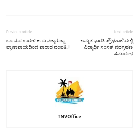
Previous article
Next article
ಒಣಮರ ಉರುಳಿ ಕಾರು ನಜ್ಜುಗುಜ್ಜು :
ಅಮೃತ ಭಾರತಿ ಪ್ರೌಢಶಾಲೆಯಲ್ಲಿ
ಪ್ರಾಣಾಪಾಯದಿಂದ ಪಾರಾದ ದಂಪತಿ..!
ವಿದ್ಯಾರ್ಥಿ ಸಂಸತ್ ಪದಗ್ರಹಣ
ಸಮಾರಂಭ
TNVOffice