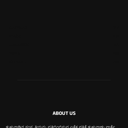
ಮಂಗಳೂರು
704
ಉಡುಪಿ
636
ಮೂಡುಬಿದಿರೆ
577
ಕಾರ್ಕಳ
268
ಬೆಂಗಳೂರು
265
ABOUT US
ತುಳುನಾಡಿನ ಸಂಸ್ಕೃತಿಯನ್ನು ಪ್ರತಿಬಿಂಬಿಸುವ ಏಕೈಕ ಪತ್ರಿಕೆ ತುಳುನಾಡು ವಾರ್ತೆ.