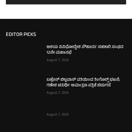
EDITOR PICKS
ಆಶಯ ವಿವಿಧೋದ್ದೇಶ ಸೌಹಾರ್ದ ಸಹಕಾರಿ ಸಂಘದ
12ನೇ ಮಹಾಸಭೆ
August 7, 2026
ಬಹ್ರೇನ್ ಬಿಲ್ಲವಾಸ್ ವತಿಯಿಂದ ತಿಂಗೊಲ್ಡ್ ಭಜನೆ;
ಗಣೇಶ ಚತುರ್ಥಿ ಆಮಂತ್ರಣ ಪತ್ರಿಕೆ ಬಿಡುಗಡೆ
August 7, 2026
August 7, 2026