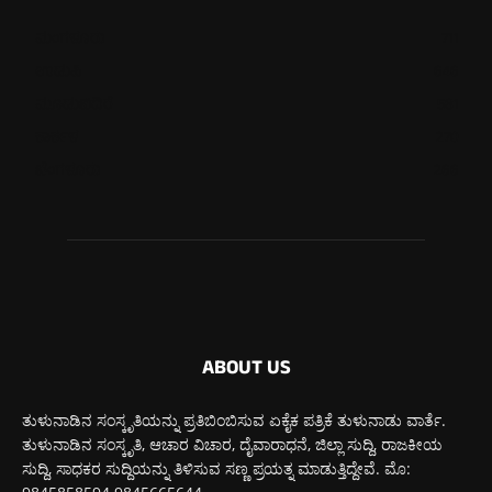
ಮಂಗಳೂರು
711
ಉಡುಪಿ
646
ಮೂಡುಬಿದಿರೆ
581
ಕಾರ್ಕಳ
270
ಬೆಂಗಳೂರು
266
ABOUT US
ತುಳುನಾಡಿನ ಸಂಸ್ಕೃತಿಯನ್ನು ಪ್ರತಿಬಿಂಬಿಸುವ ಏಕೈಕ ಪತ್ರಿಕೆ ತುಳುನಾಡು ವಾರ್ತೆ.
ತುಳುನಾಡಿನ ಸಂಸ್ಕೃತಿ, ಆಚಾರ ವಿಚಾರ, ದೈವಾರಾಧನೆ, ಜಿಲ್ಲಾ ಸುದ್ದಿ, ರಾಜಕೀಯ
ಸುದ್ದಿ, ಸಾಧಕರ ಸುದ್ದಿಯನ್ನು ತಿಳಿಸುವ ಸಣ್ಣ ಪ್ರಯತ್ನ ಮಾಡುತ್ತಿದ್ದೇವೆ. ಮೊ: