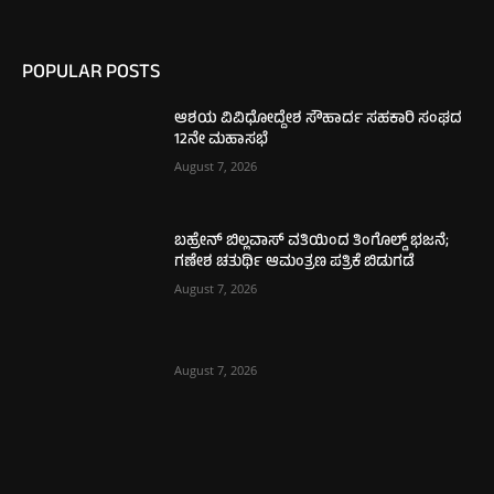
POPULAR POSTS
ಆಶಯ ವಿವಿಧೋದ್ದೇಶ ಸೌಹಾರ್ದ ಸಹಕಾರಿ ಸಂಘದ
12ನೇ ಮಹಾಸಭೆ
August 7, 2026
ಬಹ್ರೇನ್ ಬಿಲ್ಲವಾಸ್ ವತಿಯಿಂದ ತಿಂಗೊಲ್ಡ್ ಭಜನೆ;
ಗಣೇಶ ಚತುರ್ಥಿ ಆಮಂತ್ರಣ ಪತ್ರಿಕೆ ಬಿಡುಗಡೆ
August 7, 2026
August 7, 2026