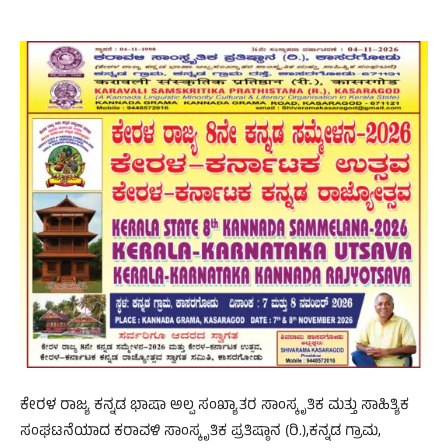
ಕೇರಳ ರಾಜ್ಯ ಕನ್ನಡ ಭಾಷಾ ಅಲ್ಪ ಸಂಖ್ಯಾತರ ಸಾಂಸ್ಕೃತಿಕ ಮತ್ತು ಸಾಹಿತ್ಯಿಕ
ಸಂಘಟನೆಯಾದ ಕರಾವಳಿ ಸಾಂಸ್ಕೃತಿಕ ಪ್ರತಿಷ್ಠಾನ (ರಿ.),ಕನ್ನಡ ಗ್ರಾಮ,