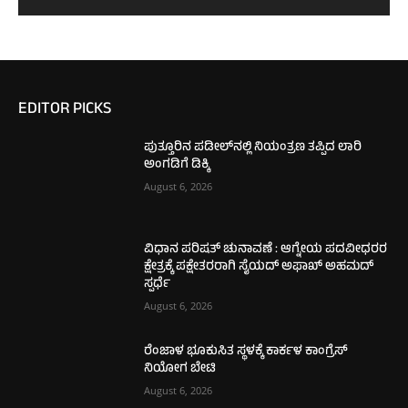
EDITOR PICKS
ಪುತ್ತೂರಿನ ಪಡೀಲ್‌ನಲ್ಲಿ ನಿಯಂತ್ರಣ ತಪ್ಪಿದ ಲಾರಿ
ಅಂಗಡಿಗೆ ಡಿಕ್ಕಿ
August 6, 2026
ವಿಧಾನ ಪರಿಷತ್ ಚುನಾವಣೆ : ಆಗ್ನೇಯ ಪದವೀಧರರ
ಕ್ಷೇತ್ರಕ್ಕೆ ಪಕ್ಷೇತರರಾಗಿ ಸೈಯದ್ ಅಫಾಖ್ ಅಹಮದ್
ಸ್ಪರ್ಧೆ
August 6, 2026
ರೆಂಜಾಳ ಭೂಕುಸಿತ ಸ್ಥಳಕ್ಕೆ ಕಾರ್ಕಳ ಕಾಂಗ್ರೆಸ್
ನಿಯೋಗ ಬೇಟಿ
August 6, 2026