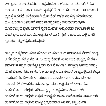
ಅಧ್ಯಾಪಕರು,ಕಲಾವಿದರು, ಮಾಧ್ಯಮದವರು, ಲೇಖಕರು, ಕವಿ,ಸಾಹಿತಿಗಳು
ಹಾಗೂ ಸಾರ್ವಜನಿಕರು ಸಾಹಿತ್ಯಾಸಕ್ತರಿಗೆ ಎರಡು ದಿನ ಊಟ ಉಪಹಾರದ
ವ್ಯವಸ್ಥೆ ಇರುತ್ತದೆ. ಪ್ರತ್ಯೇಕವಾಗಿ ಹೋಟೆಲ್ ಗಳಲ್ಲಿ ವಾಸ್ತವ್ಯ ಹೂಡುವವರು
ಮುಂಚಿತವಾಗಿ ತಿಳಿಸಿದರೆ ವಸತಿ ವ್ಯವಸ್ಥೆಯನ್ನು ಮಾಡಲಾಗುವುದು.
ಹೊರರಾಜ್ಯದ ಪ್ರತಿನಿಧಿಗಳಿಗೆ ಸ್ಥಳೀಯವಾಗಿ ಲಭ್ಯವಿರುವ ಶಾಲಾ,ಕಾಲೇಜು
ದೇವಸ್ಥಾನ, ಮಠ,ಮಂದಿರ,ಆಶ್ರಮಗಳ ವಸತಿ ಗೃಹ ಸಭಾಭವನದಲ್ಲಿ ವಸತಿ
ವ್ಯವಸ್ಥೆಯನ್ನು ಕಲ್ಪಿಸಲಾಗುವುದು.
ರಾಜ್ಯದ ಕನ್ನಡಿಗರು ಸದಾ ನೆನಪಿಸುವ ಸಂಭ್ರಮದ ಐತಿಹಾಸಿಕ ಕೇರಳ ರಾಜ್ಯ
8 ನೇ ಕನ್ನಡ ಸಮ್ಮೇಳನ 2026 ಮತ್ತು ಕೇರಳ -ಕರ್ನಾಟಕ ಉತ್ಸವ, ಕೇರಳ-
ಕರ್ನಾಟಕ ಕನ್ನಡ ರಾಜ್ಯೋತ್ಸವದ ಸವಿ ನೆನಪಿಗಾಗಿ ನಮ್ಮೆಲ್ಲಾ ಆಶಯಗಳನ್ನು
ಹೊತ್ತ ಲೇಖನಗಳು, ಕಾಸರಗೋಡು ಜಿಲ್ಲೆ ಸಹಿತ ಕೇರಳ ರಾಜ್ಯದಲ್ಲಿರುವ ಕನ್ನಡ
ಸಂಘಟನೆಗಳ ವಿಳಾಸಗಳು, ಭಜನಾ ಸಂಘ,ಭಜನಾ ಮಂದಿರ, ಭಜನಾ
ಮಂಡಳಿಗಳ ವಿಳಾಸಗಳು,ದೇವಸ್ಥಾನ, ಮಠ, ಆಶ್ರಮಗಳ ವಿಳಾಸಗಳು
ಕಾಸರಗೋಡು ಜಿಲ್ಲೆಯ ಪತ್ರಿಕಾ ದೃಶ್ಯ, ಮಾಧ್ಯಮಗಳ ವಿಳಾಸಗಳು,
ಕಾಸರಗೋಡು ಜಿಲ್ಲೆಯ ಕನ್ನಡ ಮಾಧ್ಯಮ ಶಾಲಾ, ಕಾಲೇಜುಗಳ ವಿಳಾಸಗಳು,
ಕಾಸರಗೋಡು ಜಿಲ್ಲೆಯ ರಾಷ್ಟ್ರೀಕೃತ,ಸಹಕಾರಿ ಖಾಸಗಿ, ಬ್ಯಾoಕುಗಳ