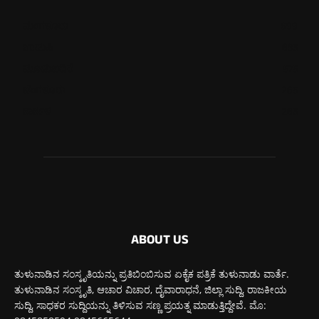
ಮಂಗಳೂರು
699
ಉಡುಪಿ
635
ಮೂಡುಬಿದಿರೆ
575
ಬೆಂಗಳೂರು
265
ಕಾರ್ಕಳ
265
ABOUT US
ತುಳುನಾಡಿನ ಸಂಸ್ಕೃತಿಯನ್ನು ಪ್ರತಿಬಿಂಬಿಸುವ ಏಕೈಕ ಪತ್ರಿಕೆ ತುಳುನಾಡು ವಾರ್ತೆ.
ತುಳುನಾಡಿನ ಸಂಸ್ಕೃತಿ, ಆಚಾರ ವಿಚಾರ, ದೈವಾರಾಧನೆ, ಜಿಲ್ಲಾ ಸುದ್ದಿ, ರಾಜಕೀಯ
ಸುದ್ದಿ, ಸಾಧಕರ ಸುದ್ದಿಯನ್ನು ತಿಳಿಸುವ ಸಣ್ಣ ಪ್ರಯತ್ನ ಮಾಡುತ್ತಿದ್ದೇವೆ. ಮೊ: