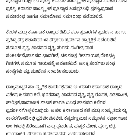
ಪ್ರತಿಷ್ಠಾನ ಯಕ್ಷಗಾನ ಪ್ರಶಸ್ತಿ, ಕರಾವಳಿ ಸಾಂಸ್ಕೃತಿಕ ಪ್ರತಿಷ್ಠಾನ ಸರಕಾರ ಸೇವೆ
ಪ್ರಶಸ್ತಿ, ಕರಾವಳಿ ಸಾಂಸ್ಕೃತಿಕ ಪ್ರತಿಷ್ಠಾನ ಜನಪ್ರತಿನಿಧಿ ಪ್ರಶಸ್ತಿ,ಪ್ರದಾನ
ಸಮಾರಂಭ ಹಾಗೂ ಸಮಾರೋಪ ಸಮಾರಂಭ ನಡೆಯಲಿದೆ.
ಕೇರಳ ಮತ್ತು ಕರ್ನಾಟಕ ರಾಜ್ಯದ ವಿವಿಧ ಕಲಾ ಪ್ರಕಾರಗಳ ಪ್ರದರ್ಶನ ಹಾಗೂ
ಪ್ರಸಿದ್ಧ ಚಿತ್ರ ಕಲಾವಿದರಿಂದ ಚಿತ್ರಕಲಾ ಪ್ರದರ್ಶನ ಪ್ರಾತ್ಯಕ್ಷಿಕೆ ನಡೆಯಲಿದೆ.
ಸಮೂಹ ನೃತ್ಯ, ಜಾನಪದ ನೃತ್ಯ, ಸುಗಮ ಸಂಗೀತ,ದಾಸ
ಸಂಕೀರ್ತನೆ,ಜಾನಪದ ಭಾವಗೀತೆ, ಚಲನಚಿತ್ರ ಗೀತಗಾಯನ,ದೇಶಭಕ್ತಿ
ಗೀತೆಗಳ, ಸಮೂಹ ಗಾಯನಕ್ಕೆ ಅವಕಾಶವಿದೆ. ಆಸಕ್ತ ತಂಡಗಳು ಸಂಘ
ಸಂಸ್ಥೆಗಳು ಪತ್ರ ಮುಖೇನ ಸಂಪರ್ಕಿಸಬಹುದು.
ರಾಜ್ಯಮಟ್ಟದ ಸಾಂಸ್ಕೃತಿಕ ಕಾರ್ಯಕ್ರಮದ ಅಂಗವಾಗಿ ಕರ್ನಾಟಕ ರಾಜ್ಯದ
ವಿಶೇಷ ಜನಪದ ಕಲೆ, ಭರತನಾಟ್ಯ ಜಾನಪದ ನೃತ್ಯ, ನೃತ್ಯ ರೂಪಕ, ಐತಿಹಾಸಿಕ,
ಚಾರಿತ್ರಿಕ,ಸಾಮಾಜಿಕ ನಾಟಕ ಹಾಗೂ ವಿವಿಧ ಜಾನಪದ ಕಲೆಗಳ
ಪ್ರದರ್ಶನಗೊಳ್ಳಲಿರುವುದು. ಅಖಿಲ ಕರ್ನಾಟಕದ ಕಲೆ ಮತ್ತು ಸಂಸ್ಕೃತಿಯನ್ನು
ಕಾಸರಗೋಡಿನಲ್ಲಿ ಪ್ರತಿಬಿಂಬಿಸಲಿದೆ. ಕನ್ನಡಗ್ರಾಮದ ಸಮ್ಮೇಳನ ಸಭಾಂಗಣದ
ಅಂಗಳದಲ್ಲಿ ವಿಶೇಷವಾಗಿ ವಸ್ತು ಪ್ರದರ್ಶನ, ಪುಸ್ತಕ ಮೇಳ, ವ್ಯಂಗ್ಯ ಚಿತ್ರ
ಛಾಯಾಚಿತ್ರ, ಚಿತ್ರಕಲಾ ಪ್ರದರ್ಶನವನ್ನು ಏರ್ಪಡಿಸಲಾಗಿದೆ.