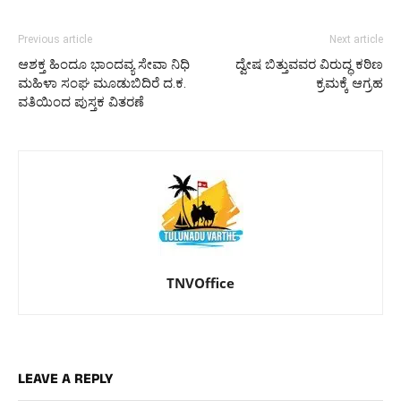
Previous article
Next article
ಆಶಕ್ತ ಹಿಂದೂ ಭಾಂದವ್ಯ ಸೇವಾ ನಿಧಿ
ದ್ವೇಷ ಬಿತ್ತುವವರ ವಿರುದ್ಧ ಕಠಿಣ
ಮಹಿಳಾ ಸಂಘ ಮೂಡುಬಿದಿರೆ ದ.ಕ.
ಕ್ರಮಕ್ಕೆ ಆಗ್ರಹ
ವತಿಯಿಂದ ಪುಸ್ತಕ ವಿತರಣೆ
TNVOffice
LEAVE A REPLY