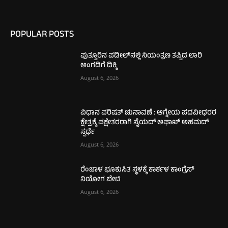
POPULAR POSTS
ಪುತ್ತೂರಿನ ಪಡೀಲ್‌ನಲ್ಲಿ ನಿಯಂತ್ರಣ ತಪ್ಪಿದ ಲಾರಿ
ಅಂಗಡಿಗೆ ಡಿಕ್ಕಿ
August 6, 2026
ವಿಧಾನ ಪರಿಷತ್ ಚುನಾವಣೆ : ಆಗ್ನೇಯ ಪದವೀಧರರ
ಕ್ಷೇತ್ರಕ್ಕೆ ಪಕ್ಷೇತರರಾಗಿ ಸೈಯದ್ ಅಫಾಖ್ ಅಹಮದ್
ಸ್ಪರ್ಧೆ
August 6, 2026
ರೆಂಜಾಳ ಭೂಕುಸಿತ ಸ್ಥಳಕ್ಕೆ ಕಾರ್ಕಳ ಕಾಂಗ್ರೆಸ್
ನಿಯೋಗ ಬೇಟಿ
August 6, 2026