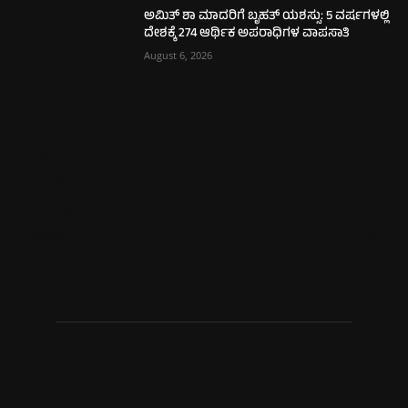
ಅಮಿತ್ ಶಾ ಮಾದರಿಗೆ ಬೃಹತ್ ಯಶಸ್ಸು: 5 ವರ್ಷಗಳಲ್ಲಿ
ದೇಶಕ್ಕೆ 274 ಆರ್ಥಿಕ ಅಪರಾಧಿಗಳ ವಾಪಸಾತಿ
August 6, 2026
ಮಂಗಳೂರು
702
ಉಡುಪಿ
635
ಮೂಡುಬಿದಿರೆ
577
ಕಾರ್ಕಳ
267
ಬೆಂಗಳೂರು
265