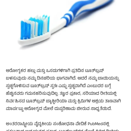
ಆರೋಗ್ಯಕರ ಹಲ್ಲು ಮತ್ತು ಒಸಡುಗಳಿಗಾಗಿ ಪ್ರತಿದಿನ ಟೂತ್‌ಬ್ರಷ್
ಬಳಸುವುದು ನಮ್ಮ ದಿನಚರಿಯ ಭಾಗವಾಗಿದೆ. ಆದರೆ ನಮ್ಮ ಬಾಯಿಯನ್ನು
ಸ್ವಚ್ಛಗೊಳಿಸುವ ಟೂತ್‌ಬ್ರಷ್ ಸ್ವತಃ ಎಷ್ಟು ಸ್ವಚ್ಛವಾಗಿದೆ ಎಂಬುದರ ಬಗ್ಗೆ
ಹೆಚ್ಚಿನವರು ಗಮನಹರಿಸುವುದಿಲ್ಲ. ತಜ್ಞರ ಪ್ರಕಾರ, ಸರಿಯಾದ ರೀತಿಯಲ್ಲಿ
ನಿರ್ವಹಿಸದ ಟೂತ್‌ಬ್ರಷ್ ಬ್ಯಾಕ್ಟೀರಿಯಾ ಮತ್ತು ಕ್ರಿಮಿಗಳ ಆಶ್ರಯ ತಾಣವಾಗಿ
ಮಾರ್ಪಟ್ಟು ಆರೋಗ್ಯದ ಮೇಲೆ ದುಷ್ಪರಿಣಾಮ ಬೀರುವ ಸಾಧ್ಯತೆಯಿದೆ.
ಅಂತರರಾಷ್ಟ್ರೀಯ ವೈದ್ಯಕೀಯ ಸಂಶೋಧನಾ ವೇದಿಕೆ PubMedನಲ್ಲಿ