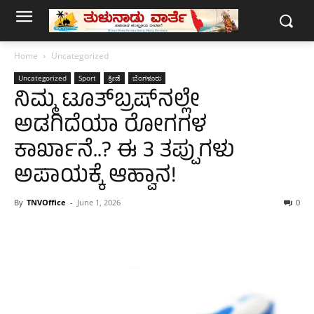
Home
Uncategorized
Uncategorized
Sport
ಕ್ರೀಡೆ
ಬೆಂಗಳೂರು
​ನಿಮ್ಮ ಟೂತ್‌ಬ್ರಷ್‌ನಲ್ಲೇ
ಅಡಗಿದೆಯಾ ರೋಗಗಳ
ಕಾರ್ಖಾನೆ..? ಈ 3 ತಪ್ಪುಗಳು
ಅಪಾಯಕ್ಕೆ ಆಹ್ವಾನ!
By
TNVOffice
-
June 1, 2026
0