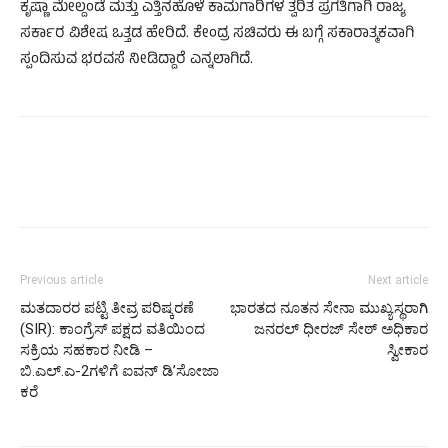
ಕೃಷ್ಣಾ ಮೇಲ್ದಂಡೆ ಮತ್ತು ಎತ್ತಿನಹೊಳೆ ಕಾಮಗಾರಿಗಳ ತ್ವರಿತ ಪ್ರಗತಿಗಾಗಿ ರಾಜ್ಯ
ಸರ್ಕಾರ ವಿಶೇಷ ಒತ್ತಡ ಹೇರಿದೆ. ಕೇಂದ್ರ ಸಚಿವರು ಈ ಬಗ್ಗೆ ಸಕಾರಾತ್ಮಕವಾಗಿ
ಸ್ಪಂದಿಸುವ ಭರವಸೆ ನೀಡಿದ್ದಾರೆ ಎನ್ನಲಾಗಿದೆ.
Previous article
Next article
ಮತದಾರರ ಪಟ್ಟಿ ತೀವ್ರ ಪರಿಷ್ಕರಣೆ
ಭಾರತದ ನೂತನ ಸೇನಾ ಮುಖ್ಯಸ್ಥರಾಗಿ
(SIR): ಕಾಂಗ್ರೆಸ್ ಪಕ್ಷದ ವತಿಯಿಂದ
ಜನರಲ್ ಧೀರಜ್ ಸೇಠ್ ಅಧಿಕಾರ
ಸಕ್ರಿಯ ಸಹಕಾರ ನೀಡಿ –
ಸ್ವೀಕಾರ
ಬಿ.ಎಲ್.ಎ-2ಗಳಿಗೆ ಐವನ್ ಡಿ’ಸೋಜಾ
ಕರೆ