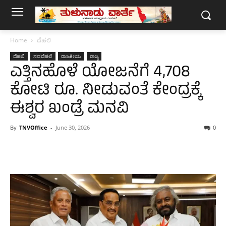
Home
ದೆಹಲಿ
ದೆಹಲಿ
ನವದೆಹಲಿ
ರಾಜಕೀಯ
ರಾಜ್ಯ
ಎತ್ತಿನಹೊಳೆ ಯೋಜನೆಗೆ 4,708
ಕೋಟಿ ರೂ. ನೀಡುವಂತೆ ಕೇಂದ್ರಕ್ಕೆ
ಈಶ್ವರ ಖಂಡ್ರೆ ಮನವಿ
By
TNVOffice
-
June 30, 2026
0