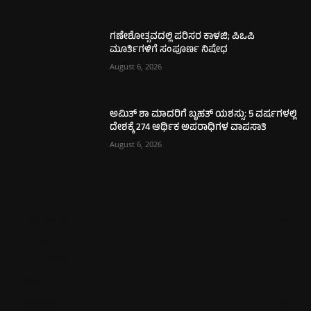
ಗಣೇಶೋತ್ಸವದಲ್ಲಿ ಪರಿಸರ ಕಾಳಜಿ; ಪಿಒಪಿ
ಮೂರ್ತಿಗಳಿಗೆ ಸಂಪೂರ್ಣ ನಿಷೇಧ
August 6, 2026
ಅಮಿತ್ ಶಾ ಮಾದರಿಗೆ ಬೃಹತ್ ಯಶಸ್ಸು: 5 ವರ್ಷಗಳಲ್ಲಿ
ದೇಶಕ್ಕೆ 274 ಆರ್ಥಿಕ ಅಪರಾಧಿಗಳ ವಾಪಸಾತಿ
August 6, 2026
ಮಂಗಳೂರು
702
ಉಡುಪಿ
635
ಮೂಡುಬಿದಿರೆ
577
ಕಾರ್ಕಳ
267
ಬೆಂಗಳೂರು
265