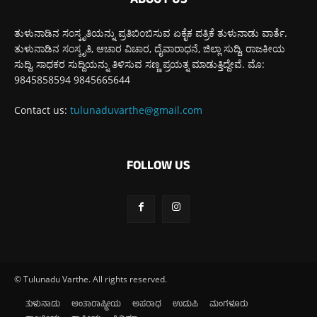
ABOUT US
ತುಳುನಾಡಿನ ಸಂಸ್ಕೃತಿಯನ್ನು ಪ್ರತಿಬಿಂಬಿಸುವ ಏಕೈಕ ಪತ್ರಿಕೆ ತುಳುನಾಡು ವಾರ್ತೆ.
ತುಳುನಾಡಿನ ಸಂಸ್ಕೃತಿ, ಆಚಾರ ವಿಚಾರ, ದೈವಾರಾಧನೆ, ಜಿಲ್ಲಾ ಸುದ್ದಿ, ರಾಜಕೀಯ
ಸುದ್ದಿ, ಸಾಧಕರ ಸುದ್ದಿಯನ್ನು ತಿಳಿಸುವ ಸಣ್ಣ ಪ್ರಯತ್ನ ಮಾಡುತ್ತಿದ್ದೇವೆ. ಮೊ:
9845858594 9845665644
Contact us:
tulunaduvarthe@gmail.com
FOLLOW US
© Tulunadu Varthe. All rights reserved.
ತುಳುನಾಡು
ಅಂತಾರಾಷ್ಟ್ರೀಯ
ಅಪರಾಧ
ಉಡುಪಿ
ಮಂಗಳೂರು