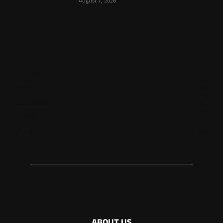
August 7, 2026
ಮಂಗಳೂರು
711
ಉಡುಪಿ
646
ಮೂಡುಬಿದಿರೆ
581
ಕಾರ್ಕಳ
270
ಬೆಂಗಳೂರು
266