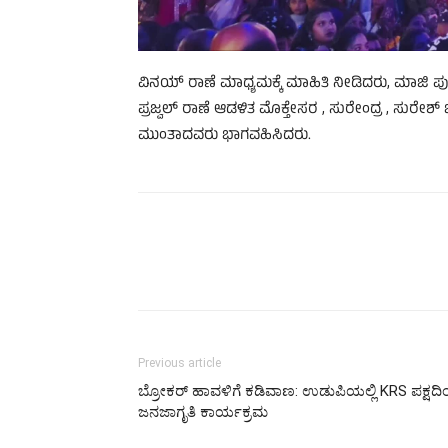
ವಿನಯ್ ರಾಣೆ ಮಾಧ್ಯಮಕ್ಕೆ ಮಾಹಿತಿ ನೀಡಿದರು, ಮಾಜಿ ಪ
ಪ್ರಜ್ವಲ್ ರಾಣೆ ಆಡಳಿತ ಮೊಕ್ತೇಸರ , ಸುರೇಂದ್ರ , ಸುರೇಶ
ಮುಂತಾದವರು ಭಾಗವಹಿಸಿದರು.
Previous article
ಬ್ರೋಕರ್ ಹಾವಳಿಗೆ ಕಡಿವಾಣ: ಉಡುಪಿಯಲ್ಲಿ KRS ಪಕ್ಷದ
ಜನಜಾಗೃತಿ ಕಾರ್ಯಕ್ರಮ