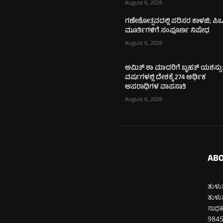
August 6, 2026
ಗಣೇಶೋತ್ಸವದಲ್ಲಿ ಪರಿಸರ ಕಾಳಜಿ; ಪಿಒ
ಮೂರ್ತಿಗಳಿಗೆ ಸಂಪೂರ್ಣ ನಿಷೇಧ
August 6, 2026
ಅಮಿತ್ ಶಾ ಮಾದರಿಗೆ ಬೃಹತ್ ಯಶಸ್ಸು:
ವರ್ಷಗಳಲ್ಲಿ ದೇಶಕ್ಕೆ 274 ಆರ್ಥಿಕ
ಅಪರಾಧಿಗಳ ವಾಪಸಾತಿ
August 6, 2026
ABO
ತುಳುನ
ತುಳುನ
ಸಾಧಕರ
984