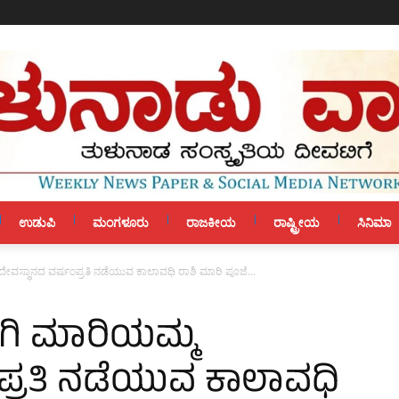
ಉಡುಪಿ
ಮಂಗಳೂರು
ರಾಜಕೀಯ
ರಾಷ್ಟ್ರೀಯ
ಸಿನಿಮಾ
ಮ ದೇವಸ್ಥಾನದ ವರ್ಷಂಪ್ರತಿ ನಡೆಯುವ ಕಾಲಾವಧಿ ರಾಶಿ ಮಾರಿ ಪೂಜೆ...
ಚಂಗಿ ಮಾರಿಯಮ್ಮ
ಪ್ರತಿ ನಡೆಯುವ ಕಾಲಾವಧಿ