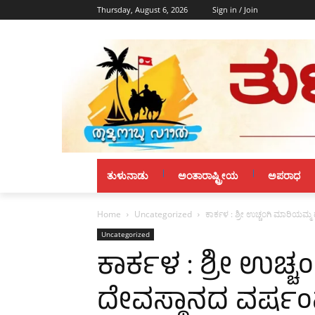
Thursday, August 6, 2026
Sign in / Join
ತುಳುನಾಡು
ಅಂತಾರಾಷ್ಟ್ರೀಯ
ಅಪರಾಧ
Home
Uncategorized
ಕಾರ್ಕಳ : ಶ್ರೀ ಉಚ್ಚಂಗಿ ಮಾರಿಯಮ್
Uncategorized
ಕಾರ್ಕಳ : ಶ್ರೀ ಉಚ್
ದೇವಸ್ಥಾನದ ವರ್ಷಂ