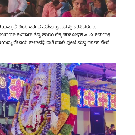
ಮಾರಿಯಮ್ಮ ದೇವಿಯ ದರ್ಶನ ಪಡೆದು ಪ್ರಸಾದ ಸ್ವೀಕರಿಸಿದರು. ಈ
ಉದಯ್ ಕುಮಾರ್ ಶೆಟ್ಟಿ, ಹಾಗೂ ಲೆಕ್ಕ ಪರಿಶೋಧಕ ಸಿ. ಏ. ಕಮಲಾಕ್ಷ
ಮಾರಿಯಮ್ಮ ದೇವಿಯ ಕಾಲಾವಧಿ ರಾಶಿ ಮಾರಿ ಪೂಜೆ ಮತ್ತು ದರ್ಶನ ಸೇವೆ