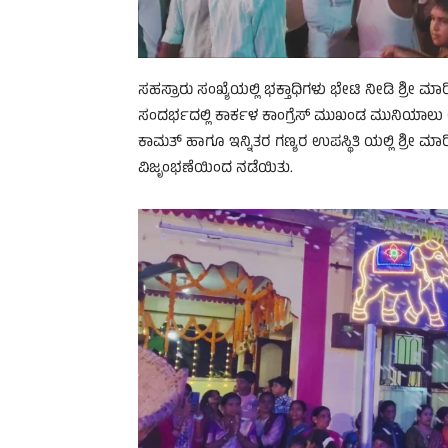
ಸಹಸ್ರಾರು ಸಂಖ್ಯೆಯಲ್ಲಿ ಭಕ್ತಾಧಿಗಳು ಭೇಟಿ ನೀಡಿ ಶ್ರೀ 
ಸಂದರ್ಭದಲ್ಲಿ ಕಾರ್ಕಳ ಕಾಂಗ್ರೆಸ್ ಮುಖಂಡ ಮುನಿಯಾಲು 
ಕಾಮತ್ ಹಾಗೂ ಇನ್ನಿತರ ಗಣ್ಯರ ಉಪಸ್ಥಿತಿ ಯಲ್ಲಿ ಶ್ರೀ 
ವಿಜೃಂಭಣೆಯಿಂದ ನಡೆಯಿತು.