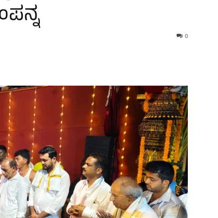
ಂಪನ್ನ
0