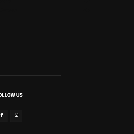
ಕಾರ್ಕಳ
267
ಬೆಂಗಳೂರು
265
OLLOW US