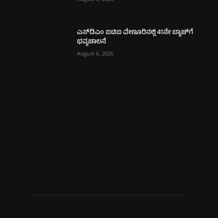
ಎಸ್‌ಡಿಎಂ ಐಟಿಐ ವೇಣೂರಿನಲ್ಲಿ 41ನೇ ಬ್ಯಾಚ್‌ಗೆ
ಭವ್ಯಚಾಲನೆ
August 6, 2026
ಮಂಗಳೂರು
699
ಉಡುಪಿ
635
ಮೂಡುಬಿದಿರೆ
576
ಕಾರ್ಕಳ
266
ಬೆಂಗಳೂರು
265