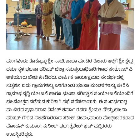
ಮಂಗಳೂರು: ತೊಕ್ಕೊಟ್ಟು ಶ್ರೀ ಸಾಯಿಬಾಬಾ ಮಂದಿರ ಪಿಲಾರು ಇಲ್ಲಿಗೆ ಶ್ರೀ ಕ್ಷೇತ್ರ
ಧರ್ಮಸ್ಥಳ ಭಜನಾ ಪರಿಷತ್ ಜಿಲ್ಲಾ ಸಮನ್ವಯಾಧಿಕಾರಿಗಳಾದ ಸಂತೋಷ್ ಪಿ
ಅಳಿಯೂರು ಭೇಟಿ ನೀಡಿದರು. ವಾರ್ಷಿಕ ಕಾರ್ಯಕ್ರಮದ ಸಂದರ್ಭದಲ್ಲಿ
ಸುತ್ತಲಿನ ಐದು ಗ್ರಾಮಗಳನ್ನು ಒಳಗೊಂಡು ಭಜನಾ ಮಂಡಳಿಗಳನ್ನು ಸೇರಿಸಿ
ಗ್ರಾಮಾಭಿವೃದ್ಧಿ ಯೋಜನೆ ಹಾಗೂ ಭಜನಾ ಪರಿಷತ್ತಿನ ಸಂಯೋಜನೆಯೊಂದಿಗೆ
ಭಜನೋತ್ಸವ ನಡೆಸುವ ಕುರಿತಾಗಿ ಸಭೆ ನಡೆಸಲಾಯಿತು. ಈ ಸಂದರ್ಭದಲ್ಲಿ
ಮಂದಿರದ ಪ್ರಧಾನರಾದ ದಿನೇಶ್ ಶರ್ಮಾ ರವರು ಶ್ರೀಮತಿ ಸೌಮ್ಯ,ಭಜನಾ
ಪರಿಷತ್ ಗೌರವ ಸಲಹೆಗಾರರಾದ ಸತೀಶ್ ದೀಪಂ,ವಲಯ ಮೇಲ್ವಿಚಾರಕರಾದ
ಮೋಹನ್ ಕುಮಾರ್,ಸುನೀಲ್ ಭಟ್,ಶೈಲೇಶ್ ಭಟ್ ಮತ್ತಿತರರು
ಉಪಸ್ಥಿತರಿದ್ದರು.