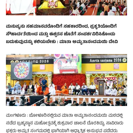
ಮನುಷ್ಯನು ಸಹಮಾನವರೊಂದಿಗೆ ಸಹಕಾರದಿಂದ, ಪ್ರಕೃತಿಯೊಂದಿಗೆ
ಸೌಹಾರ್ದತೆಯಿಂದ ಮತ್ತು ಈಶ್ವರನ ಜೊತೆಗೆ ಸಂಪರ್ಕವಿರಿಸಿಕೊಂಡು
ಬದುಕುವುದನ್ನು ಕಲಿಯಬೇಕು : ಮಾತಾ ಅಮೃತಾನಂದಮಯಿ ದೇವಿ
ಮಂಗಳೂರು : ಬೋಳೂರಿನಲ್ಲಿರುವ ಮಾತಾ ಅಮೃತಾನಂದಮಯಿ ಮಠದಲ್ಲಿ
ನಡೆದ ಬ್ರಹ್ಮಸ್ಥಾನ ಮಹೋತ್ಸವಕ್ಕೆ ಶುಕ್ರವಾರ ಚಾಲನೆ ದೊರಕಿದ್ದು, ಸಾವಿರಾರು
ಭಕ್ತರು ಅಮೃತ ಸಂಗಮದಲ್ಲಿ ಭಾಗಿಯಾಗಿ ಆಧ್ಯಾತ್ಮಿಕ ಅನುಭವ ಪಡೆದರು.