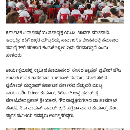
ಕರ್ನಾಟಕ ವಿಧಾನಸಭೆಯ ಸಭಾಧ್ಯಕ್ಷ ಯು.ಟಿ. ಖಾದರ್ ಮಾತನಾಡಿ,
ಆಧ್ಯಾತ್ಮಿಕ ಶಕ್ತಿಗೆ ಶಾಶ್ವತ ಮೌಲ್ಯವಿದ್ದು, ಸಾರ್ವಜನಿಕ ಜೀವನದಲ್ಲಿ ಸಮಾಜದ
ಸಮಸ್ಯೆಗಳಿಗೆ ಪರಿಹಾರ ಕಂಡುಕೊಳ್ಳಲು ಇದು ನೆರವಾಗುತ್ತದೆ ಎಂದು
ಹೇಳಿದರು.
ಕಾರ್ಯಕ್ರಮದಲ್ಲಿ ಸ್ವಾಮಿ ಜಿತಕಾಮಾನಂದ, ಸಂಸದ ಕ್ಯಾಪ್ಟನ್ ಬ್ರಿಜೇಶ್ ಚೌಟ
ಉಡುಪಿ ಶಾಸಕ ಶಾಸಕರಾದ ಯಶಪಾಲ್ ಸುವರ್ಣ, ಮಾಜಿ ಸಚಿವ
ಪ್ರಮೋದ್ ಮಧ್ವರಾಜ್,ಕರ್ನಾಟಕ ಸರ್ಕಾರದ ಹೆಚ್ಚುವರಿ ಮುಖ್ಯ
ಕಾರ್ಯದರ್ಶಿ ರಿತೇಶ್ ಕುಮಾರ್, ಕಿಶೋರ್ ಆಳ್ವ, ಪ್ರಕಾಶ್ ಪೈ
ಪೆರಾಜೆ,ವೇದಪ್ರಕಾಶ್ ಶ್ರೀಯಾನ್, ಗೌರವಾಧ್ಯಕ್ಷರುಗಳಾದ ಡಾ ಜೀವರಾಜ್
ಸೊರಕೆ, ಸಿ ಎ ವಾಮನ್ ಕಾಮತ್, ಶ್ರುತಿ ಹೆಗ್ಡೆ,ಡಾ ವಸಂತ ಕುಮಾರ್‍ಪ್ ಪೆರ್ಲ,
ಸ್ವಾಗತ ಸಮಿತಿಯ ಸದಸ್ಯರು ಉಪಸ್ಥಿತರಿದ್ದರು.