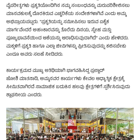
ವೈಪರೀತ್ಯಗಳು ಪ್ರಕೃತಿಯೊಂದಿಗಿನ ನಮ್ಮ ಸಂಬಂಧವನ್ನು ಮರುಪರಿಶೀಲಿಸಲು
ಮಾನವಕುಲಕ್ಕೆ ದೊರಕಿರುವ ಎಚ್ಚರಿಕೆಯ ಸಂದೇಶಗಳಾಗಿವೆ ಎಂದು ಅಮ್ಮ
ಅಭಿಪ್ರಾಯಪಟ್ಟರು. “ಪ್ರಕೃತಿಯನ್ನು ಸಮೀಪಿಸಲು ಇರುವ ಏಕೈಕ
ಮಾರ್ಗವೆಂದರೆ ಅಹಂಕಾರವನ್ನು ತೊರೆದು ವಿನಯ, ಸ್ನೇಹ ಮತ್ತು
ಪೂಜ್ಯಭಾವನೆಯಿಂದ ಆಕೆಯನ್ನು ಆರಾಧಿಸುವುದಾಗಿದೆ” ಎಂದು ಹೇಳಿದರು.
ಮಕ್ಕಳಿಗೆ ಪ್ರಕೃತಿ ಹಾಗೂ ಎಲ್ಲಾ ಜೀವಿಗಳನ್ನು ಪ್ರೀತಿಸುವುದನ್ನು ಕಲಿಸಬೇಕು
ಎಂದೂ ಅವರು ಸಲಹೆ ನೀಡಿದರು.
ಕಾರ್ಯಕ್ರಮದ ಮುಖ್ಯ ಅತಿಥಿಯಾಗಿ ಭಾಗವಹಿಸಿದ್ದ ಪ್ರಲ್ಹಾದ್
ಜೋಶಿ ಮಾತನಾಡಿ, ಅಮ್ಮನವರ ಕಾರ್ಯಗಳು ಕೇವಲ ಆಧ್ಯಾತ್ಮಿಕ ಕ್ಷೇತ್ರಕ್ಕೆ
ಸೀಮಿತವಾಗಿರದೆ ಸಾಮಾಜಿಕ ಬದುಕಿನ ಹಲವು ಕ್ಷೇತ್ರಗಳಿಗೆ ಸ್ಪರ್ಶಿಸಿರುವುದು
ಶ್ಲಾಘನೀಯ ಎಂದರು.