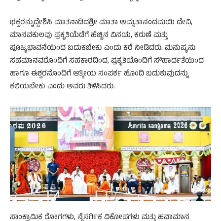
ಭಕ್ತರನ್ನುದ್ದೇಶಿಸಿ ಮಾತನಾಡಿದಶ್ರೀ ಮಾತಾ ಅಮೃತಾನಂದಮಯಿ ದೇವಿ,
ಮಾನವಕುಲವು ಪ್ರಕೃತಿಯೆಡೆಗೆ ಹೆಚ್ಚಿನ ವಿನಯ, ಕರುಣೆ ಮತ್ತು
ಪೂಜ್ಯಭಾವನೆಯಿಂದ ಬದುಕಬೇಕು ಎಂದು ಕರೆ ನೀಡಿದರು. ಮನುಷ್ಯನು
ಸಹಮಾನವರೊಂದಿಗೆ ಸಹಕಾರದಿಂದ, ಪ್ರಕೃತಿಯೊಂದಿಗೆ ಸೌಹಾರ್ದತೆಯಿಂದ
ಹಾಗೂ ಈಶ್ವರನೊಂದಿಗೆ ಆತ್ಮೀಯ ಸಂಪರ್ಕ ಹೊಂದಿ ಬದುಕುವುದನ್ನು
ಕಲಿಯಬೇಕು ಎಂದು ಅವರು ತಿಳಿಸಿದರು.
ಸಾಂಕ್ರಾಮಿಕ ರೋಗಗಳು, ನೈಸರ್ಗಿಕ ವಿಕೋಪಗಳು ಮತ್ತು ಹವಾಮಾನ