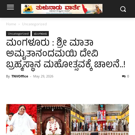
Home
Uncategorized
Uncategorized
ಮಂಗಳೂರು
ಮಂಗಳೂರು : ಶ್ರೀ ಮಾತಾ
ಅಮೃತಾನಂದಮಯಿ ದೇವಿ
ಬ್ರಹ್ಮಸ್ಥಾನ ಮಹೋತ್ಸವಕ್ಕೆ ಚಾಲನೆ..!
By
TNVOffice
-
May 29, 2026
0