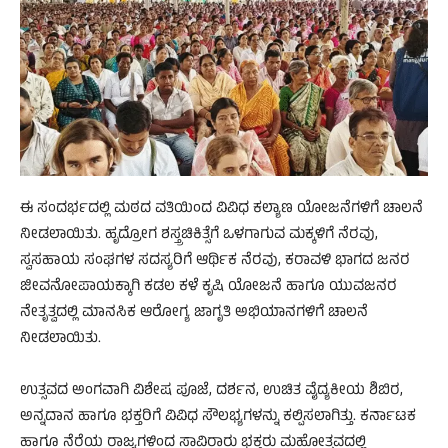
ಈ ಸಂದರ್ಭದಲ್ಲಿ ಮಠದ ವತಿಯಿಂದ ವಿವಿಧ ಕಲ್ಯಾಣ ಯೋಜನೆಗಳಿಗೆ ಚಾಲನೆ
ನೀಡಲಾಯಿತು. ಹೃದ್ರೋಗ ಶಸ್ತ್ರಚಿಕಿತ್ಸೆಗೆ ಒಳಗಾಗುವ ಮಕ್ಕಳಿಗೆ ನೆರವು,
ಸ್ವಸಹಾಯ ಸಂಘಗಳ ಸದಸ್ಯರಿಗೆ ಆರ್ಥಿಕ ನೆರವು, ಕರಾವಳಿ ಭಾಗದ ಜನರ
ಜೀವನೋಪಾಯಕ್ಕಾಗಿ ಕಡಲ ಕಳೆ ಕೃಷಿ ಯೋಜನೆ ಹಾಗೂ ಯುವಜನರ
ನೇತೃತ್ವದಲ್ಲಿ ಮಾನಸಿಕ ಆರೋಗ್ಯ ಜಾಗೃತಿ ಅಭಿಯಾನಗಳಿಗೆ ಚಾಲನೆ
ನೀಡಲಾಯಿತು.
ಉತ್ಸವದ ಅಂಗವಾಗಿ ವಿಶೇಷ ಪೂಜೆ, ದರ್ಶನ, ಉಚಿತ ವೈದ್ಯಕೀಯ ಶಿಬಿರ,
ಅನ್ನದಾನ ಹಾಗೂ ಭಕ್ತರಿಗೆ ವಿವಿಧ ಸೌಲಭ್ಯಗಳನ್ನು ಕಲ್ಪಿಸಲಾಗಿತ್ತು. ಕರ್ನಾಟಕ
ಹಾಗೂ ನೆರೆಯ ರಾಜ್ಯಗಳಿಂದ ಸಾವಿರಾರು ಭಕ್ತರು ಮಹೋತ್ಸವದಲ್ಲಿ