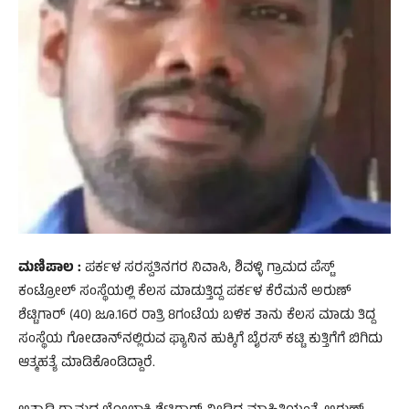
ಮಣಿಪಾಲ :
ಪರ್ಕಳ ಸರಸ್ವತಿನಗರ ನಿವಾಸಿ, ಶಿವಳ್ಳಿ ಗ್ರಾಮದ ಪೆಸ್ಟ್
ಕಂಟ್ರೋಲ್ ಸಂಸ್ಥೆಯಲ್ಲಿ ಕೆಲಸ ಮಾಡುತ್ತಿದ್ದ ಪರ್ಕಳ ಕೆರೆಮನೆ ಅರುಣ್
ಶೆಟ್ಟಿಗಾರ್ (40) ಜೂ.16ರ ರಾತ್ರಿ 8ಗಂಟೆಯ ಬಳಿಕ ತಾನು ಕೆಲಸ ಮಾಡು ತಿದ್ದ
ಸಂಸ್ಥೆಯ ಗೋಡಾನ್‌ನಲ್ಲಿರುವ ಫ್ಯಾನಿನ ಹುಕ್ಕಿಗೆ ಬೈರಸ್ ಕಟ್ಟಿ ಕುತ್ತಿಗೆಗೆ ಬಿಗಿದು
ಆತ್ಮಹತ್ಯೆ ಮಾಡಿಕೊಂಡಿದ್ದಾರೆ.