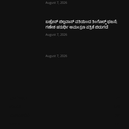
August 7, 2026
ಬಹ್ರೇನ್ ಬಿಲ್ಲವಾಸ್ ವತಿಯಿಂದ ತಿಂಗೊಲ್ಡ್ ಭಜನೆ;
ಗಣೇಶ ಚತುರ್ಥಿ ಆಮಂತ್ರಣ ಪತ್ರಿಕೆ ಬಿಡುಗಡೆ
August 7, 2026
August 7, 2026
ಮಂಗಳೂರು
711
ಉಡುಪಿ
646
ಮೂಡುಬಿದಿರೆ
581
ಕಾರ್ಕಳ
270