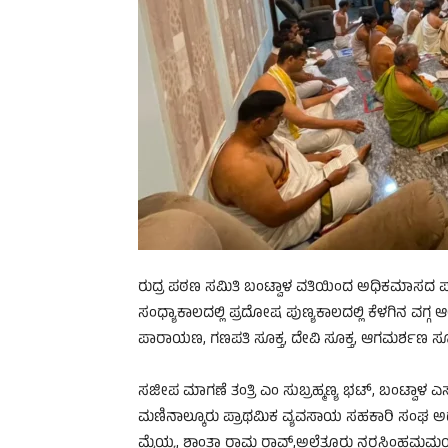
ರುದ್ರ ಪಠಣ ಸಮಿತಿ ಬಂಟ್ವಾಳ ವತಿಯಿಂದ ಅಧಿಕಮಾಸದ ಪರ್ವಕಾ
ಸಂಧ್ಯಾಕಾಲದಲ್ಲಿ ಪ್ರದೋಷ ಪುಣ್ಯಕಾಲದಲ್ಲಿ ಕೆಳಗಿನ ವಗ್
ಪಾರಾಯಣ, ಗಣಪತಿ ಸೂಕ್ತ, ದೇವಿ ಸೂಕ್ತ, ಆಗಮರ್ಶಣ ಸೂಕ
ಸಜೀಪ ಮಾಗಣೆ ತಂತ್ರಿ ಎಂ ಸುಬ್ರಹ್ಮಣ್ಯ ಭಟ್, ಬಂಟ್ವಾಳ 
ಮಣಿನಾಲ್ಕೂರು ಪ್ರಾಥಮಿಕ ವ್ಯವಸಾಯ ಸಹಕಾರಿ ಸಂಘ ಅಧ್ಯ
ಮೈಯ್ಯ, ಶಾಂತಾ ರಾಮ ರಾವ್,ಅಲೆತ್ತೂರು ನರಸಿಂಹಮಮಯ್