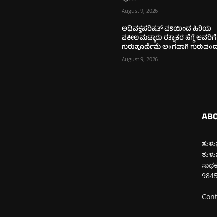
August 9, 2026
ಅಧಿವಕ್ತಪರಿಷತ್ ವತಿಯಿಂದ ಹಿರಿಯ
ವಕೀಲ ಮಟ್ಟಾರು ರತ್ನಾಕರ ಹೆಗ್ಡೆ ಅವರಿಗೆ
ಗುರುಪೂರ್ಣಿಮೆ ಅಂಗವಾಗಿ ಗುರುವಂದ
August 9, 2026
ABO
ತುಳುನ
ತುಳುನ
ಸಾಧಕರ
984
Cont