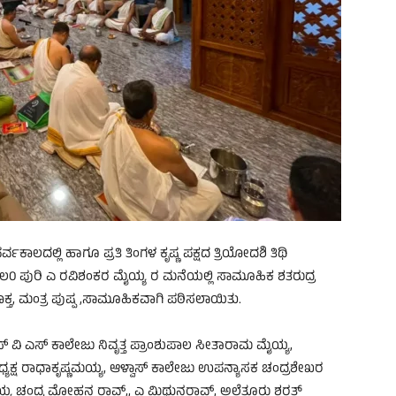
ಲದಲ್ಲಿ ಹಾಗೂ ಪ್ರತಿ ತಿಂಗಳ ಕೃಷ್ಣ ಪಕ್ಷದ ತ್ರಿಯೋದಶಿ ತಿಥಿ
ಗ ಆಲ0 ಪುರಿ ಎ ರವಿಶಂಕರ ಮೈಯ್ಯ ರ ಮನೆಯಲ್ಲಿ ಸಾಮೂಹಿಕ ಶತರುದ್ರ
್ತ, ಮಂತ್ರ ಪುಷ್ಪ ,ಸಾಮೂಹಿಕವಾಗಿ ಪಠಿಸಲಾಯಿತು.
ಎಸ್ ವಿ ಎಸ್ ಕಾಲೇಜು ನಿವೃತ್ತ ಪ್ರಾಂಶುಪಾಲ ಸೀತಾರಾಮ ಮೈಯ್ಯ,
ಕ್ಷ ರಾಧಾಕೃಷ್ಣಮಯ್ಯ, ಆಳ್ವಾಸ್ ಕಾಲೇಜು ಉಪನ್ಯಾಸಕ ಚಂದ್ರಶೇಖರ
ಯ ಚಂದ್ರ ಮೋಹನ ರಾವ್,, ಎ ಮಿಥುನರಾವ್, ಅಲೆತ್ತೂರು ಶರತ್