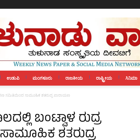
ಉಡುಪಿ
ಮಂಗಳೂರು
ರಾಜಕೀಯ
ರಾಷ್ಟ್ರೀಯ
ಸಿನಿಮಾ
ರ ಪಠಣ ಸಮಿತಿಯಿಂದ ಸಾಮೂಹಿಕ ಶತರುದ್ರ ಪಾರಾಯಣ
ಲ್ಲಿ ಬಂಟ್ವಾಳ ರುದ್ರ
ಸಾಮೂಹಿಕ ಶತರುದ್ರ