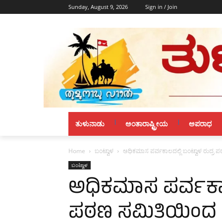
Sunday, August 9, 2026
Sign in / Join
ತುಳುನಾಡು
ಅಂತಾರಾಷ್ಟ್ರೀಯ
ಅಪರಾಧ
Home
ಬಂಟ್ವಾಳ
ಅಧಿಕಮಾಸ ಪರ್ವಕಾಲದಲ್ಲಿ ಬಂಟ್ವಾಳ ರುದ್
ಬಂಟ್ವಾಳ
ಅಧಿಕಮಾಸ ಪರ್ವಕಾಲದ
ಪಠಣ ಸಮಿತಿಯಿಂದ 