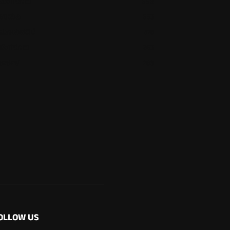
ಮಂಗಳೂರು
698
ಉಡುಪಿ
633
ಮೂಡುಬಿದಿರೆ
575
ಬೆಂಗಳೂರು
263
ಕಾರ್ಕಳ
263
OLLOW US