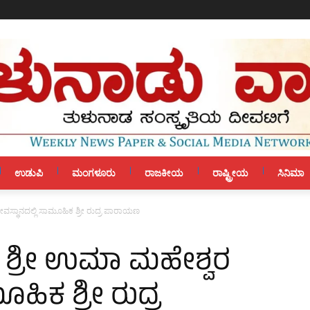
ಉಡುಪಿ
ಮಂಗಳೂರು
ರಾಜಕೀಯ
ರಾಷ್ಟ್ರೀಯ
ಸಿನಿಮಾ
ವಸ್ಥಾನದಲ್ಲಿ ಸಾಮೂಹಿಕ ಶ್ರೀ ರುದ್ರ ಪಾರಾಯಣ
 ಶ್ರೀ ಉಮಾ ಮಹೇಶ್ವರ
ಹಿಕ ಶ್ರೀ ರುದ್ರ