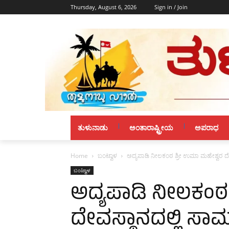
Thursday, August 6, 2026
Sign in / Join
ತುಳುನಾಡು
ಅಂತಾರಾಷ್ಟ್ರೀಯ
ಅಪರಾಧ
Home
ಬಂಟ್ವಾಳ
ಅದ್ಯಪಾಡಿ ನೀಲಕಂಠ ಶ್ರೀ ಉಮಾ ಮಹೇಶ್ವರ ದೇ
ಬಂಟ್ವಾಳ
ಅದ್ಯಪಾಡಿ ನೀಲಕಂಠ
ದೇವಸ್ಥಾನದಲ್ಲಿ ಸಾಮೂ