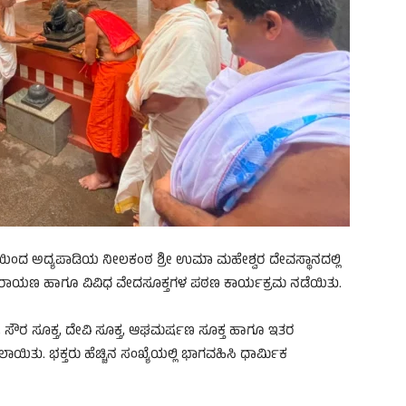
ತಿಯಿಂದ ಅದ್ಯಪಾಡಿಯ ನೀಲಕಂಠ ಶ್ರೀ ಉಮಾ ಮಹೇಶ್ವರ ದೇವಸ್ಥಾನದಲ್ಲಿ
ಾರಾಯಣ ಹಾಗೂ ವಿವಿಧ ವೇದಸೂಕ್ತಗಳ ಪಠಣ ಕಾರ್ಯಕ್ರಮ ನಡೆಯಿತು.
ತ, ಸೌರ ಸೂಕ್ತ, ದೇವಿ ಸೂಕ್ತ, ಆಘಮರ್ಷಣ ಸೂಕ್ತ ಹಾಗೂ ಇತರ
ು. ಭಕ್ತರು ಹೆಚ್ಚಿನ ಸಂಖ್ಯೆಯಲ್ಲಿ ಭಾಗವಹಿಸಿ ಧಾರ್ಮಿಕ