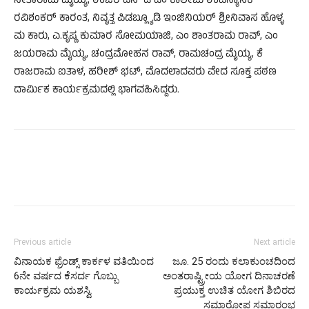
ಸೀತಾರಾಮ ಮೈಯ್ಯ, ಉಜಿರೆ ಎಸ್ ಡಿ ಎಂ ಕಾಲೇಜು ಉಪನ್ಯಾಸಕ
ರವಿಶಂಕರ್ ಕಾರಂತ, ನಿವೃತ್ತ ಪಿಡಬ್ಲ್ಯೂಡಿ ಇಂಜಿನಿಯರ್ ಶ್ರೀನಿವಾಸ ಹೊಳ್ಳ
ಮ ಕಾರು, ಎ.ಕೃಷ್ಣ ಕುಮಾರ ಸೋಮಯಾಜಿ, ಎಂ ಶಾಂತರಾಮ ರಾವ್, ಎಂ
ಜಯರಾಮ ಮೈಯ್ಯ, ಚಂದ್ರಮೋಹನ ರಾವ್, ರಾಮಚಂದ್ರ ಮೈಯ್ಯ, ಕೆ
ರಾಜರಾಮ ಐತಾಳ, ಹರೀಶ್ ಭಟ್, ಮೊದಲಾದವರು ವೇದ ಸೂಕ್ತ ಪಠಣ
ದಾರ್ಮಿಕ ಕಾರ್ಯಕ್ರಮದಲ್ಲಿ ಭಾಗವಹಿಸಿದ್ದರು.
Previous article
Next article
ವಿನಾಯಕ ಫ್ರೆಂಡ್ಸ್ ಕಾರ್ಕಳ ವತಿಯಿಂದ
ಜೂ. 25 ರಂದು ಕಲಾಕುಂಚದಿಂದ
6ನೇ ವರ್ಷದ ಕೆಸರ್ದ ಗೊಬ್ಬು
ಅಂತರಾಷ್ಟ್ರೀಯ ಯೋಗ ದಿನಾಚರಣೆ
ಕಾರ್ಯಕ್ರಮ ಯಶಸ್ವಿ
ಪ್ರಯುಕ್ತ ಉಚಿತ ಯೋಗ ಶಿಬಿರದ
ಸಮಾರೋಪ ಸಮಾರಂಭ