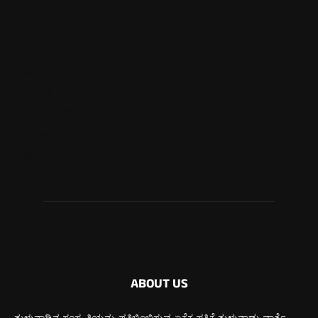
ಮಂಗಳೂರು
719
ಉಡುಪಿ
648
ಮೂಡುಬಿದಿರೆ
582
ಕಾರ್ಕಳ
270
ಬೆಂಗಳೂರು
269
ABOUT US
ತುಳುನಾಡಿನ ಸಂಸ್ಕೃತಿಯನ್ನು ಪ್ರತಿಬಿಂಬಿಸುವ ಏಕೈಕ ಪತ್ರಿಕೆ ತುಳುನಾಡು ವಾರ್ತೆ.