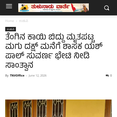
Home
ಉಡುಪಿ
ಉಡುಪಿ
ತೆಂಗಿನ ಕಾಯಿ ಬಿದ್ದು ಮೃತಪಟ್ಟ
ಮಗು ದಕ್ಷ್ ಮನೆಗೆ ಶಾಸಕ ಯಶ್
ಪಾಲ್ ಸುವರ್ಣ ಭೇಟಿ ನೀಡಿ
ಸಾಂತ್ವಾನ
By
TNVOffice
-
June 12, 2026
0