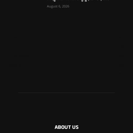
August 6, 2026
ಮಂಗಳೂರು
701
ಉಡುಪಿ
635
ಮೂಡುಬಿದಿರೆ
576
ಕಾರ್ಕಳ
266
ಬೆಂಗಳೂರು
265
ABOUT US