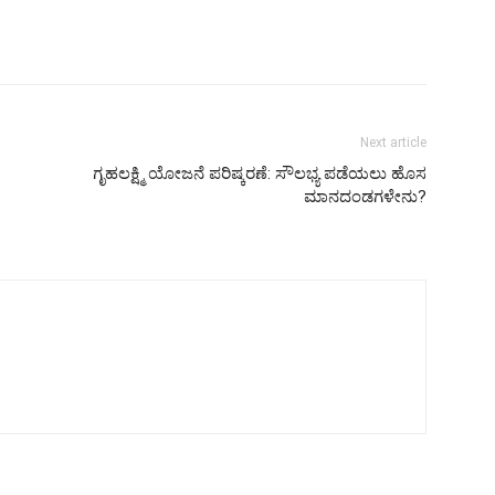
Next article
ಗೃಹಲಕ್ಷ್ಮಿ ಯೋಜನೆ ಪರಿಷ್ಕರಣೆ: ಸೌಲಭ್ಯ ಪಡೆಯಲು ಹೊಸ
ಮಾನದಂಡಗಳೇನು?