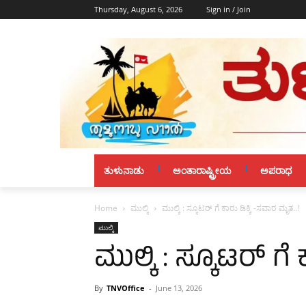
Thursday, August 6, 2026
Sign in / Join
ತುಳುನಾಡು
ಅಂತಾರಾಷ್ಟ್ರೀಯ
ಅಪರಾಧ
Home
ಮುಲ್ಕಿ
ಮುಲ್ಕಿ : ಸ್ಕೂಟರ್ ಗೆ ಕಾರು ಡಿಕ್ಕಿ -ಸವಾರ ಮೃತ..!
ಮುಲ್ಕಿ
ಮುಲ್ಕಿ : ಸ್ಕೂಟರ್ ಗೆ
By
TNVOffice
-
June 13, 2026