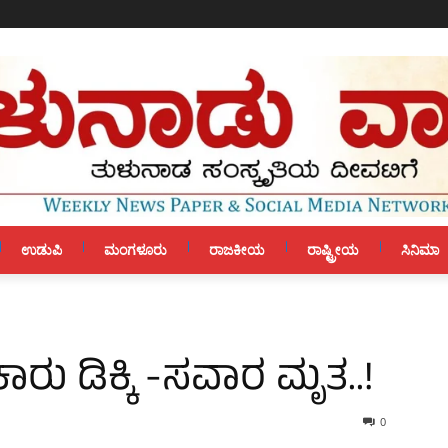
ಉಡುಪಿ
ಮಂಗಳೂರು
ರಾಜಕೀಯ
ರಾಷ್ಟ್ರೀಯ
ಸಿನಿಮಾ
 ಕಾರು ಡಿಕ್ಕಿ -ಸವಾರ ಮೃತ..!
0