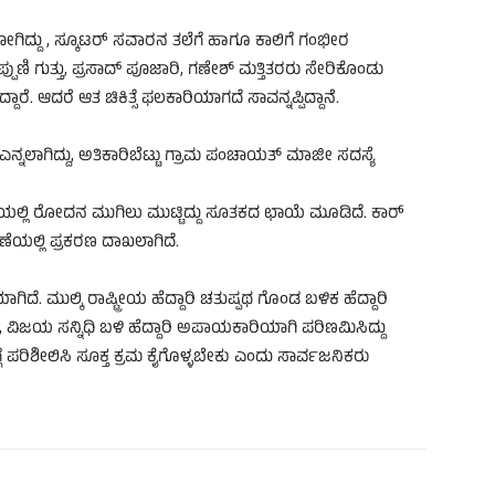
ಗಿದ್ದು , ಸ್ಕೂಟರ್ ಸವಾರನ ತಲೆಗೆ ಹಾಗೂ ಕಾಲಿಗೆ ಗಂಭೀರ
ಪ್ಪುಣಿ ಗುತ್ತು, ಪ್ರಸಾದ್ ಪೂಜಾರಿ, ಗಣೇಶ್ ಮತ್ತಿತರರು ಸೇರಿಕೊಂಡು
ರೆ. ಆದರೆ ಆತ ಚಿಕಿತ್ಸೆ ಫಲಕಾರಿಯಾಗದೆ ಸಾವನ್ನಪ್ಪಿದ್ದಾನೆ.
ದ ಎನ್ನಲಾಗಿದ್ದು, ಅತಿಕಾರಿಬೆಟ್ಟು ಗ್ರಾಮ ಪಂಚಾಯತ್ ಮಾಜೀ ಸದಸ್ಯೆ
ಲಿ ರೋದನ ಮುಗಿಲು ಮುಟ್ಟಿದ್ದು ಸೂತಕದ ಛಾಯೆ ಮೂಡಿದೆ. ಕಾರ್
ಯಲ್ಲಿ ಪ್ರಕರಣ ದಾಖಲಾಗಿದೆ.
ಾಗಿದೆ. ಮುಲ್ಕಿ ರಾಷ್ಟ್ರೀಯ ಹೆದ್ದಾರಿ ಚತುಷ್ಪಥ ಗೊಂಡ ಬಳಿಕ ಹೆದ್ದಾರಿ
ನ್, ವಿಜಯ ಸನ್ನಿಧಿ ಬಳಿ ಹೆದ್ದಾರಿ ಅಪಾಯಕಾರಿಯಾಗಿ ಪರಿಣಮಿಸಿದ್ದು
ಗೆ ಪರಿಶೀಲಿಸಿ ಸೂಕ್ತ ಕ್ರಮ ಕೈಗೊಳ್ಳಬೇಕು ಎಂದು ಸಾರ್ವಜನಿಕರು