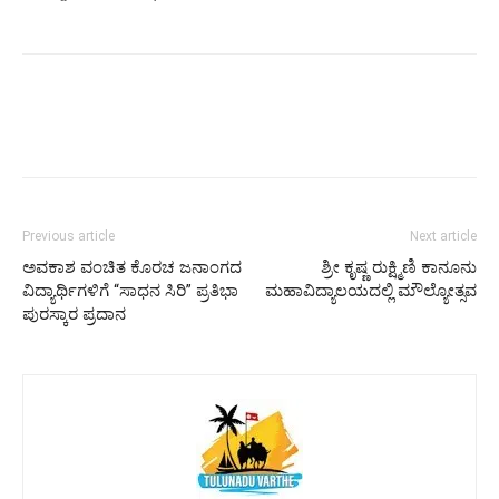
Previous article
Next article
ಅವಕಾಶ ವಂಚಿತ ಕೊರಚ ಜನಾಂಗದ
ಶ್ರೀ ಕೃಷ್ಣ ರುಕ್ಷ್ಮಿಣಿ ಕಾನೂನು
ವಿದ್ಯಾರ್ಥಿಗಳಿಗೆ “ಸಾಧನ ಸಿರಿ” ಪ್ರತಿಭಾ
ಮಹಾವಿದ್ಯಾಲಯದಲ್ಲಿ ಮೌಲ್ಯೋತ್ಸವ
ಪುರಸ್ಕಾರ ಪ್ರದಾನ