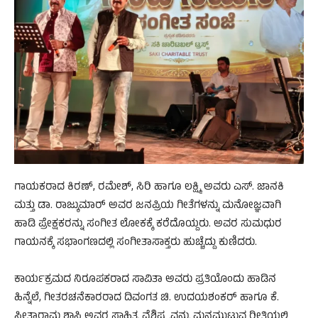
ಗಾಯಕರಾದ ಕಿರಣ್, ರಮೇಶ್, ಸಿರಿ ಹಾಗೂ ಲಕ್ಷ್ಮಿ ಅವರು ಎಸ್. ಜಾನಕಿ
ಮತ್ತು ಡಾ. ರಾಜ್ಕುಮಾರ್ ಅವರ ಜನಪ್ರಿಯ ಗೀತೆಗಳನ್ನು ಮನೋಜ್ಞವಾಗಿ
ಹಾಡಿ ಪ್ರೇಕ್ಷಕರನ್ನು ಸಂಗೀತ ಲೋಕಕ್ಕೆ ಕರೆದೊಯ್ದರು. ಅವರ ಸುಮಧುರ
ಗಾಯನಕ್ಕೆ ಸಭಾಂಗಣದಲ್ಲಿ ಸಂಗೀತಾಸಾಕ್ತರು ಹುಚ್ಚೆದ್ದು ಕುಣಿದರು.
ಕಾರ್ಯಕ್ರಮದ ನಿರೂಪಕರಾದ ಸಾವಿತಾ ಅವರು ಪ್ರತಿಯೊಂದು ಹಾಡಿನ
ಹಿನ್ನೆಲೆ, ಗೀತರಚನೆಕಾರರಾದ ದಿವಂಗತ ಚಿ. ಉದಯಶಂಕರ್ ಹಾಗೂ ಕೆ.
ಸೀತಾರಾಮ ಶಾಸ್ತ್ರಿ ಅವರ ಸಾಹಿತ್ಯ ವೈಶಿಷ್ಟ್ಯವನ್ನು ಮನಮುಟ್ಟುವ ರೀತಿಯಲ್ಲಿ