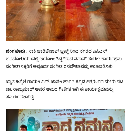
ಬೆಂಗಳೂರು
: ಸಾಕಿ ಚಾರಿಟೇಬಲ್ ಟ್ರಸ್ಟ್ ನಿಂದ ನಗರದ ಎಪಿಎಸ್
ಆಡಿಟೋರಿಯಂನಲ್ಲಿ ಆಯೋಜಿಸಿದ್ದ “ನಾದ ನಮನ” ಸಂಗೀತ ಕಾರ್ಯಕ್ರಮ
ಸಂಗೀತಾಸಕ್ತರಿಗೆ ಅಪೂರ್ವ ಸಂಗೀತ ರಸದೌತಣವನ್ನು ಉಣಬಡಿಸಿತು.
ಖ್ಯಾತ ಹಿನ್ನೆಲೆ ಗಾಯಕಿ ಎಸ್. ಜಾನಕಿ ಹಾಗೂ ಕನ್ನಡ ಚಿತ್ರರಂಗದ ಮೇರು ನಟ
ಡಾ. ರಾಜ್ಕುಮಾರ್ ಅವರ ಅಮರ ಗೀತೆಗಳಿಗಾಗಿ ಈ ಕಾರ್ಯಕ್ರಮವನ್ನು
ಸಮರ್ಪಿಸಲಾಗಿತ್ತು.