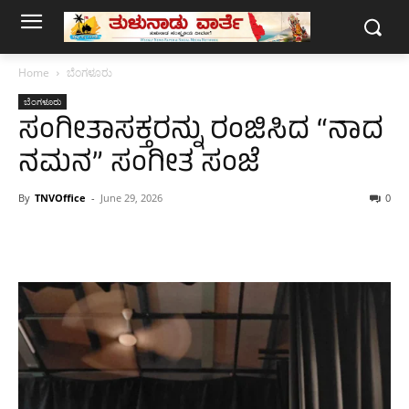
Home
ಬೆಂಗಳೂರು
ಬೆಂಗಳೂರು
ಸಂಗೀತಾಸಕ್ತರನ್ನು ರಂಜಿಸಿದ “ನಾದ
ನಮನ” ಸಂಗೀತ ಸಂಜೆ
By
TNVOffice
-
June 29, 2026
0