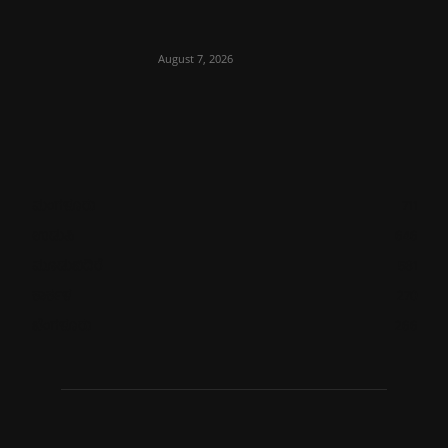
August 7, 2026
ಮಂಗಳೂರು
711
ಉಡುಪಿ
646
ಮೂಡುಬಿದಿರೆ
581
ಕಾರ್ಕಳ
270
ಬೆಂಗಳೂರು
266