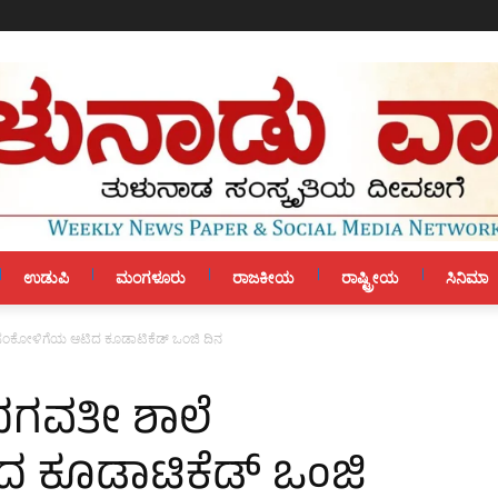
ಉಡುಪಿ
ಮಂಗಳೂರು
ರಾಜಕೀಯ
ರಾಷ್ಟ್ರೀಯ
ಸಿನಿಮಾ
ಲೆ ಸಂಕೋಳಿಗೆಯ ಆಟಿದ ಕೂಡಾಟಿಕೆಡ್ ಒಂಜಿ ದಿನ
ಿ ಭಗವತೀ ಶಾಲೆ
 ಕೂಡಾಟಿಕೆಡ್ ಒಂಜಿ