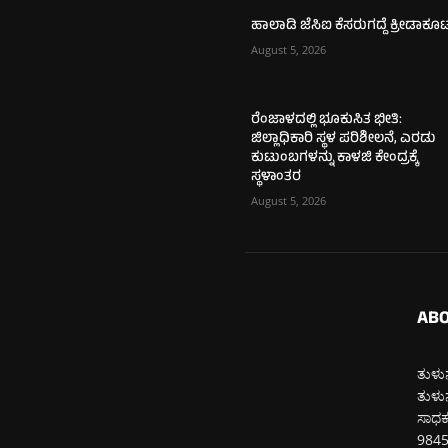
ಹಾಲಾಡಿ ಜೆಸಿಐ ಕೆಸರುಗದ್ದೆ ಕ್ರೀಡಾಕೂ
August 5, 2026
ರೆಂಜಾಳದಲ್ಲಿ ಭೂಕುಸಿತ ಭೀತಿ:
ಜಿಲ್ಲಾಧಿಕಾರಿ ಸ್ಥಳ ಪರಿಶೀಲನೆ, ಎರಡು
ಕುಟುಂಬಗಳನ್ನು ಕಾಳಜಿ ಕೇಂದ್ರಕ್ಕೆ
ಸ್ಥಳಾಂತರ
August 5, 2026
ABO
ತುಳುನ
ತುಳುನ
ಸಾಧಕರ
984