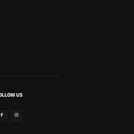
ಕಾರ್ಕಳ
263
OLLOW US