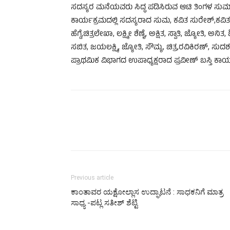
ಸದಸ್ಯರ ಮನೆಯವರು ಸಿದ್ಧ ಪಡಿಸಿರುವ ಆಟಿ ತಿಂಗಳ ಸುಮ
ಕಾರ್ಯಕ್ರಮದಲ್ಲಿ ಸದಸ್ಯರಾದ ಸುಮ, ಕವಿತ ಸುರೇಶ್,ಕವಿತ ಶೆಟ್
ಹೆಗ್ಡೆ,ಚಿತ್ರಲೇಖಾ, ಲಕ್ಷ್ಮೀ ಶೆಣೈ, ಅಕ್ಷಿತ, ಸ್ವಾತಿ, ಜ್ಯೋತಿ, ಅನಿತ
ಸಬಿತ, ಜಯಲಕ್ಷ್ಮಿ, ಜ್ಯೋತಿ, ಸೌಮ್ಯ, ಚಿತ್ರ,ರವಿಕಿರಣ್, ಸು
ಪ್ರಾಥಮಿಕ ವಿಭಾಗದ ಉಪಾಧ್ಯಕ್ಷರಾದ ಪ್ರವೀಣ್ ಬಸ್ತಿ ಕಾರ್
Previous article
ಕಾಂತಾವರ ಯಕ್ಷೋಲ್ಲಾಸ ಉದ್ಘಾಟನೆ : ಸಾಧಕನಿಗೆ ಮಾತ್ರ
ಸಾಧ್ಯ -ಪಟ್ಲ ಸತೀಶ್ ಶೆಟ್ಟಿ