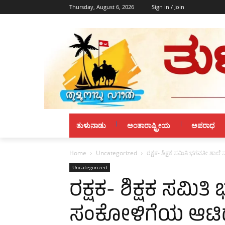
Thursday, August 6, 2026
Sign in / Join
ತುಳುನಾಡು
ಅಂತಾರಾಷ್ಟ್ರೀಯ
ಅಪರಾಧ
Home
Uncategorized
ರಕ್ಷಕ- ಶಿಕ್ಷಕ ಸಮಿತಿ ಭಗವತೀ ಶಾ
Uncategorized
ರಕ್ಷಕ- ಶಿಕ್ಷಕ ಸಮಿತ
ಸಂಕೋಳಿಗೆಯ ಆಟಿದ