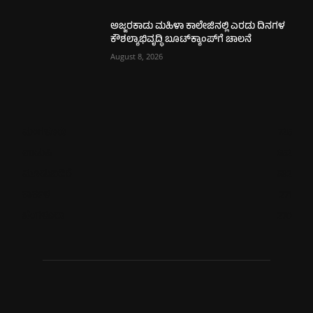
ಅಜ್ಜರಕಾಡು ಮಹಿಳಾ ಕಾಲೇಜಿನಲ್ಲಿ ಎರಡು ದಿನಗಳ
ಕೌಶಲ್ಯಾಭಿವೃದ್ಧಿ ಬೂಟ್‌ಕ್ಯಾಂಪ್‌ಗೆ ಚಾಲನೆ
August 8, 2026
ಮಂಗಳೂರು
725
ಉಡುಪಿ
652
ಮೂಡುಬಿದಿರೆ
582
ಕಾರ್ಕಳ
271
ಬೆಂಗಳೂರು
270