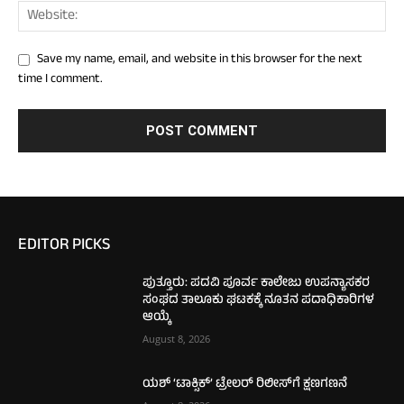
Save my name, email, and website in this browser for the next
time I comment.
EDITOR PICKS
ಪುತ್ತೂರು: ಪದವಿ ಪೂರ್ವ ಕಾಲೇಜು ಉಪನ್ಯಾಸಕರ
ಸಂಘದ ತಾಲೂಕು ಘಟಕಕ್ಕೆ ನೂತನ ಪದಾಧಿಕಾರಿಗಳ
ಆಯ್ಕೆ
August 8, 2026
ಯಶ್ ‘ಟಾಕ್ಸಿಕ್’ ಟ್ರೇಲರ್ ರಿಲೀಸ್‌ಗೆ ಕ್ಷಣಗಣನೆ