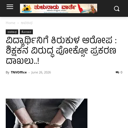
Home
ಅಪರಾಧ
ಅಪರಾಧ
ಕೋಲಾರ
ವಿದ್ಯಾರ್ಥಿನಿಗೆ ಕಿರುಕುಳ ಆರೋಪ :
ಶಿಕ್ಷಕನ ವಿರುದ್ಧ ಪೋಕ್ಸೋ ಪ್ರಕರಣ
ದಾಖಲು..!
By
TNVOffice
-
June 26, 2026
0