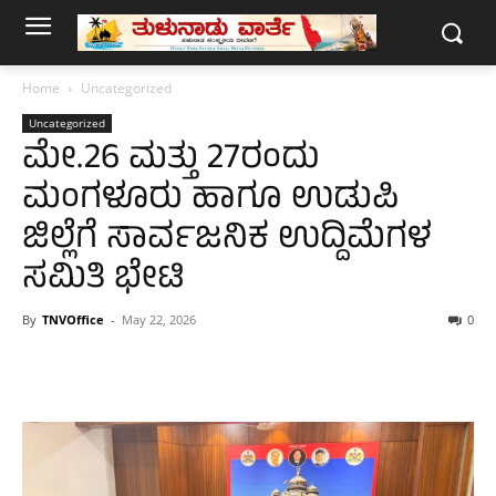
Home
Uncategorized
Uncategorized
ಮೇ.26 ಮತ್ತು 27ರಂದು
ಮಂಗಳೂರು ಹಾಗೂ ಉಡುಪಿ
ಜಿಲ್ಲೆಗೆ ಸಾರ್ವಜನಿಕ ಉದ್ದಿಮೆಗಳ
ಸಮಿತಿ ಭೇಟಿ
By
TNVOffice
-
May 22, 2026
0