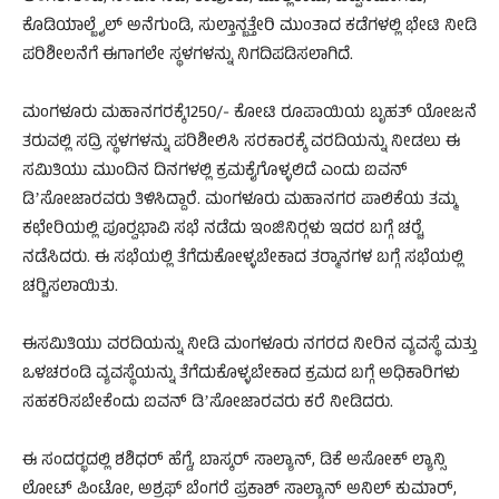
ಕೊಡಿಯಾಲ್ಬೈಲ್ ಅನೆಗುಂಡಿ, ಸುಲ್ತಾನ್ಬತ್ತೇರಿ ಮುಂತಾದ ಕಡೆಗಳಲ್ಲಿ ಭೇಟಿ ನೀಡಿ
ಪರಿಶೀಲನೆಗೆ ಈಗಾಗಲೇ ಸ್ಥಳಗಳನ್ನು ನಿಗದಿಪಡಿಸಲಾಗಿದೆ.
ಮಂಗಳೂರು ಮಹಾನಗರಕ್ಕೆ1250/- ಕೋಟಿ ರೂಪಾಯಿಯ ಬೃಹತ್ ಯೋಜನೆ
ತರುವಲ್ಲಿ ಸದ್ರಿ ಸ್ಥಳಗಳನ್ನು ಪರಿಶೀಲಿಸಿ ಸರಕಾರಕ್ಕೆ ವರದಿಯನ್ನು ನೀಡಲು ಈ
ಸಮಿತಿಯು ಮುಂದಿನ ದಿನಗಳಲ್ಲಿ ಕ್ರಮಕೈಗೊಳ್ಳಲಿದೆ ಎಂದು ಐವನ್
ಡಿʼಸೋಜಾರವರು ತಿಳಿಸಿದ್ದಾರೆ. ಮಂಗಳೂರು ಮಹಾನಗರ ಪಾಲಿಕೆಯ ತಮ್ಮ
ಕಛೇರಿಯಲ್ಲಿ ಪೂರ‍್ವಭಾವಿ ಸಭೆ ನಡೆದು ಇಂಜಿನಿರ‍್ಗಳು ಇದರ ಬಗ್ಗೆ ಚರ‍್ಚೆ
ನಡೆಸಿದರು. ಈ ಸಭೆಯಲ್ಲಿ ತೆಗೆದುಕೋಳ್ಳಬೇಕಾದ ತರ‍್ಮಾನಗಳ ಬಗ್ಗೆ ಸಭೆಯಲ್ಲಿ
ಚರ‍್ಚಿಸಲಾಯಿತು.
ಈಸಮಿತಿಯು ವರದಿಯನ್ನು ನೀಡಿ ಮಂಗಳೂರು ನಗರದ ನೀರಿನ ವ್ಯವಸ್ಥೆ ಮತ್ತು
ಒಳಚರಂಡಿ ವ್ಯವಸ್ಥೆಯನ್ನು ತೆಗೆದುಕೊಳ್ಳಬೇಕಾದ ಕ್ರಮದ ಬಗ್ಗೆ ಅಧಿಕಾರಿಗಳು
ಸಹಕರಿಸಬೇಕೆಂದು ಐವನ್ ಡಿʼಸೋಜಾರವರು ಕರೆ ನೀಡಿದರು.
ಈ ಸಂದರ‍್ಭದಲ್ಲಿ ಶಶಿಧರ್ ಹೆಗ್ಡೆ, ಬಾಸ್ಕರ್ ಸಾಲ್ಯಾನ್, ಡಿಕೆ ಅಸೋಕ್ ಲ್ಯಾನ್ಸಿ
ಲೋಟ್ ಪಿಂಟೋ, ಅಶ್ರಫ್ ಬೆಂಗರೆ ಪ್ರಕಾಶ್ ಸಾಲ್ಯಾನ್ ಅನಿಲ್ ಕುಮಾರ್,