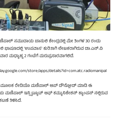
ಣಿಪಾಲ್ ಸಮುದಾಯ ಬಾನುಲಿ ಕೇಂದ್ರದಲ್ಲಿ ಮೇ ತಿಂಗಳ 30 ರಂದು
ಿ ಭಾಷಣದಲ್ಲಿ ‘ಉಪವಾಸ’ ಕುರಿತಾಗಿ ಲೇಖಕರಾಗಿರುವ ಡಾ.ಎನ್.ವಿ
ರ ಮಧ್ಯಾಹ್ನ 2 ಗಂಟೆಗೆ ಮರುಪ್ರಸಾರವಾಗಲಿದೆ.
lay.google.com/store/apps/details?id=com.atc.radiomanipal
ಲಿಂಕ್ ಮೂಲಕ ರೇಡಿಯೊ ಮಣಿಪಾಲ್ ಆಪ್ ಡೌನ್ಲೋಡ್ ಮಾಡಿ ಈ
ಿಪಾಲ್ ಇನ್ಸ್ಟಿಟ್ಯೂಟ್ ಆಫ್ ಕಮ್ಯುನಿಕೇಶನ್ ಕ್ಯಾಂಪಸ್ ನಲ್ಲಿರುವ
ೆ ತಿಳಿಸಿದೆ.