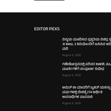
EDITOR PICKS
ವಿಸ್ಮಯ ಮೂಡಿಸಿದ ಪ್ರಕೃತಿಯ ವಿಚಿತ್ರ ಸೃಷ
:8 ಕಾಲು, 3 ಕಿವಿಯೊಂದಿಗೆ ಜನಿಸಿದ ಆ
ಮರಿ
August 6, 2026
ಗಣೇಶೋತ್ಸವದಲ್ಲಿ ಪರಿಸರ ಕಾಳಜಿ; ಪಿಒ
ಮೂರ್ತಿಗಳಿಗೆ ಸಂಪೂರ್ಣ ನಿಷೇಧ
August 6, 2026
ಅಮಿತ್ ಶಾ ಮಾದರಿಗೆ ಬೃಹತ್ ಯಶಸ್ಸು:
ವರ್ಷಗಳಲ್ಲಿ ದೇಶಕ್ಕೆ 274 ಆರ್ಥಿಕ
ಅಪರಾಧಿಗಳ ವಾಪಸಾತಿ
August 6, 2026