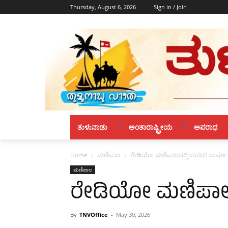
Thursday, August 6, 2026
Sign in / Join
ತುಳುನಾಡು
ಅಂತಾರಾಷ್ಟ್ರೀಯ
ಅಪರಾಧ
Home
ಮಣಿಪಾಲ
ರೇಡಿಯೋ ಮಣಿಪಾಲದಲ್ಲಿ ಬಾನುಲಿ ಭಾಷಣ
ಮಣಿಪಾಲ
ರೇಡಿಯೋ ಮಣಿಪಾಲದ
By
TNVOffice
-
May 30, 2026