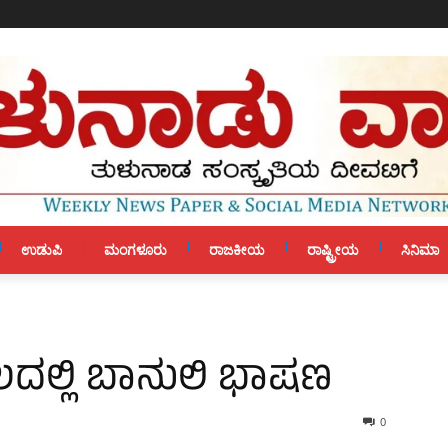
ಉಡುಪಿ
ಮಂಗಳೂರು
ರಾಜಕೀಯ
ರಾಷ್ಟ್ರೀಯ
ಸಿನಿಮಾ
ಲ್ಲಿ ಬಾನುಲಿ ಭಾಷಣ
0