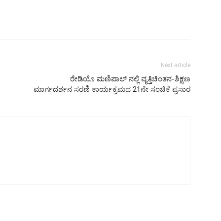
Next article
ರೇಡಿಯೊ ಮಣಿಪಾಲ್ ನಲ್ಲಿ ವೃತ್ತಿಚಿಂತನ-ಶಿಕ್ಷಣ
ಮಾರ್ಗದರ್ಶನ ಸರಣಿ ಕಾರ್ಯಕ್ರಮದ 21ನೇ ಸಂಚಿಕೆ ಪ್ರಸಾರ