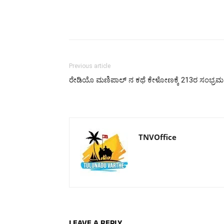
Previous article
ರೇಡಿಯೊ ಮಣಿಪಾಲ್ ನ ಕಥೆ ಕೇಳೋಣಕ್ಕೆ 213ರ ಸಂಭ್ರಮ
TNVOffice
LEAVE A REPLY