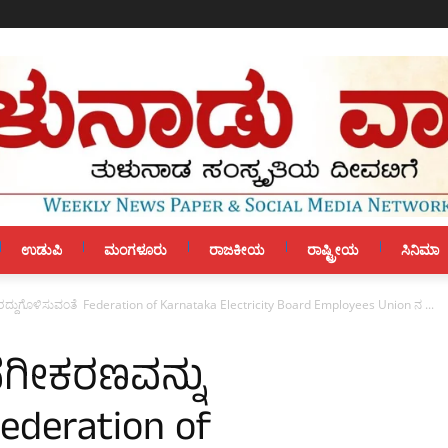
ಉಡುಪಿ
ಮಂಗಳೂರು
ರಾಜಕೀಯ
ರಾಷ್ಟ್ರೀಯ
ಸಿನಿಮಾ
್ನು ರದ್ದುಗೊಳಿಸುವಂತೆ Federation of Karnataka Electricity Board Employees Union ನ ...
ಖಾಸಗೀಕರಣವನ್ನು
ederation of