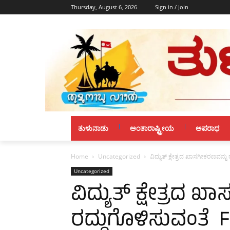
Thursday, August 6, 2026
Sign in / Join
ತುಳುನಾಡು
ಅಂತಾರಾಷ್ಟ್ರೀಯ
ಅಪರಾಧ
Home
Uncategorized
ವಿದ್ಯುತ್‌ ಕ್ಷೇತ್ರದ ಖಾಸಗೀಕರಣವನ
Uncategorized
ವಿದ್ಯುತ್‌ ಕ್ಷೇತ್ರದ 
ರದ್ದುಗೊಳಿಸುವಂತೆ F