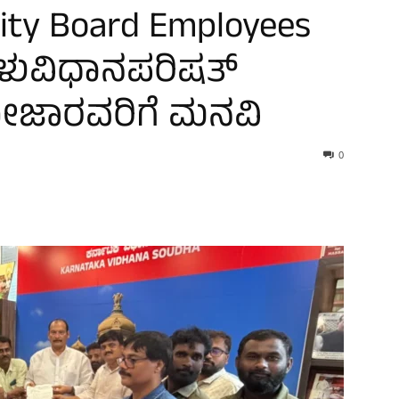
city Board Employees
ಗಳುವಿಧಾನಪರಿಷತ್‌
ೋಜಾರವರಿಗೆ ಮನವಿ
0