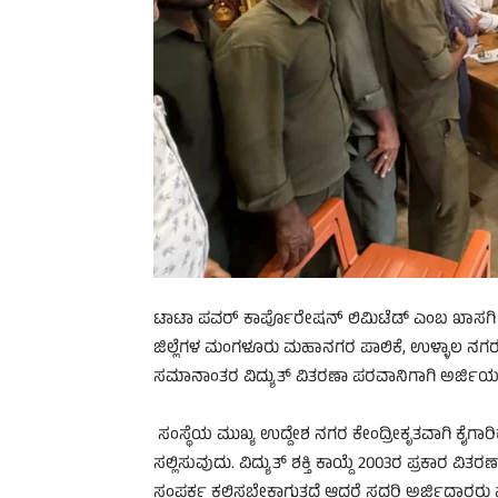
ಟಾಟಾ ಪವರ್ ಕಾರ್ಪೊರೇಷನ್ ಲಿಮಿಟೆಡ್ ಎಂಬ ಖಾಸಗಿ ಸಂಸ್ಥ
ಜಿಲ್ಲೆಗಳ ಮಂಗಳೂರು ಮಹಾನಗರ ಪಾಲಿಕೆ, ಉಳ್ಳಾಲ ನಗರ
ಸಮಾನಾಂತರ ವಿದ್ಯುತ್ ವಿತರಣಾ ಪರವಾನಿಗಾಗಿ ಅರ್ಜಿಯನ್ನು 
ಸಂಸ್ಥೆಯ ಮುಖ್ಯ ಉದ್ದೇಶ ನಗರ ಕೇಂದ್ರೀಕೃತವಾಗಿ ಕೈಗಾರಿಕ
ಸಲ್ಲಿಸುವುದು. ವಿದ್ಯುತ್ ಶಕ್ತಿ ಕಾಯ್ದೆ 2003ರ ಪ್ರಕಾರ ವಿತ
ಸಂಪರ್ಕ ಕಲ್ಪಿಸಬೇಕಾಗುತ್ತದೆ ಆದರೆ ಸದರಿ ಅರ್ಜಿದಾರರು 