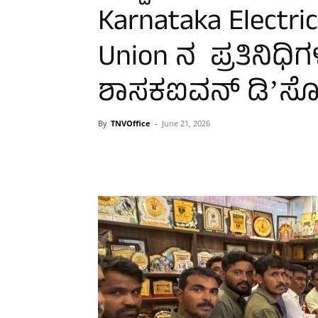
Karnataka Electri
Union ನ ಪ್ರತಿನಿಧಿ
ಶಾಸಕಐವನ್‌ ಡಿʼಸ
By
TNVOffice
-
June 21, 2026