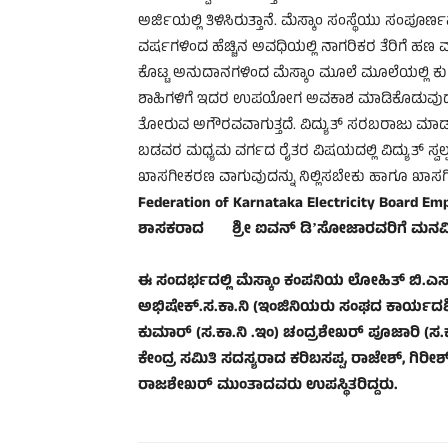
ಅರ್ಜಿಯಲ್ಲಿ ತಿಳಿಸಿರುತ್ತಾನೆ. ಮೆಸ್ಕಾಂ ಸಂಸ್ಥೆಯು ಸಂಪೂರ್
ವರ್ಷಗಳಿಂದ ಹೆಚ್ಚಿನ ಅವಧಿಯಲ್ಲಿ ನಾಗರಿಕರ ತೆರಿಗೆ ಹಣ ಮ
ಕೊಟ್ಟ ಅನುದಾನಗಳಿಂದ ಮೆಸ್ಕಾಂ ಮೂಲೆ ಮೂಲೆಯಲ್ಲಿ ಕುಗ
ಶಾಹಿಗಳಿಗೆ ಇದರ ಉಪಯೋಗ ಅವಕಾಶ ಮಾಡಿಕೊಡುವುದು ಇದಕ್ಕಾ
ತೋರುವ ಅಗೌರವವಾಗುತ್ತದೆ. ವಿದ್ಯುತ್ ಸರಬರಾಜು ಮಾಡುವಲ್
ಬಡವರ ಮಧ್ಯಮ ವರ್ಗದ ರೈತರ ವಿಷಯದಲ್ಲಿ ವಿದ್ಯುತ್ ಸ್ವಲ್ಪ ನ
ಖಾಸಗೀಕರಣ ವಾಗುವುದನ್ನು ನಿಲ್ಲಿಸಬೇಕು ಹಾಗೂ ಖಾಸ
Federation of Karnataka Electricity Board E
ಶಾಸಕರಾದ ಶ್ರೀ ಐವನ್‌ ಡಿ
ʼ
ಸೋಜಾರವರಿಗೆ ಮನವಿಯನ
ಈ ಸಂದರ್ಭದಲ್ಲಿ
ಮೆಸ್ಕಾಂ ಕಂಪನಿ
ಯ
ಲೋಹಿತ್ ಬಿ.ಎಸ
ಅಭಿಷೇಕ್.ಸ.ಕಾ.ನಿ (ಇಂಜಿನಿಯರು ಸಂಘದ ಕಾರ್ಯದರ್
ಕುಮಾರ್ (ಸ.ಕಾ.ನಿ .ಇಂ)
ಚಂದ್ರಶೇಖರ್ ಪೂಜಾರಿ (ಸ.ಕ
ಕೇಂದ್ರ ಸಮಿತಿ ಸದಸ್ಯರಾದ ಕರಿಬಸಪ್ಪ
,
ರಾಜೇಶ್
,
ಗಿರೀಶ
ರಾಜಶೇಖರ್
ಮುಂತಾದವರು ಉಪಸ್ಥಿತರಿದ್ದರು.