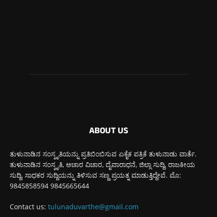
ಉಡುಪಿ
635
ಮೂಡುಬಿದಿರೆ
577
ಕಾರ್ಕಳ
267
ಬೆಂಗಳೂರು
265
ABOUT US
ತುಳುನಾಡಿನ ಸಂಸ್ಕೃತಿಯನ್ನು ಪ್ರತಿಬಿಂಬಿಸುವ ಏಕೈಕ ಪತ್ರಿಕೆ ತುಳುನಾಡು ವಾರ್ತೆ.
ತುಳುನಾಡಿನ ಸಂಸ್ಕೃತಿ, ಆಚಾರ ವಿಚಾರ, ದೈವಾರಾಧನೆ, ಜಿಲ್ಲಾ ಸುದ್ದಿ, ರಾಜಕೀಯ
ಸುದ್ದಿ, ಸಾಧಕರ ಸುದ್ದಿಯನ್ನು ತಿಳಿಸುವ ಸಣ್ಣ ಪ್ರಯತ್ನ ಮಾಡುತ್ತಿದ್ದೇವೆ. ಮೊ:
9845858594 9845665644
Contact us:
tulunaduvarthe@gmail.com