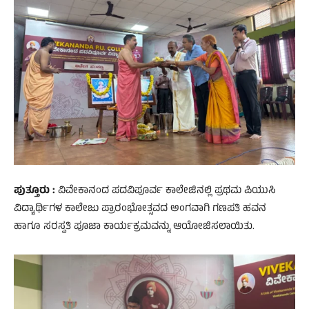
ಪುತ್ತೂರು :
ವಿವೇಕಾನಂದ ಪದವಿಪೂರ್ವ ಕಾಲೇಜಿನಲ್ಲಿ ಪ್ರಥಮ ಪಿಯುಸಿ
ವಿದ್ಯಾರ್ಥಿಗಳ ಕಾಲೇಜು ಪ್ರಾರಂಭೋತ್ಸವದ ಅಂಗವಾಗಿ ಗಣಪತಿ ಹವನ
ಹಾಗೂ ಸರಸ್ವತಿ ಪೂಜಾ ಕಾರ್ಯಕ್ರಮವನ್ನು ಆಯೋಜಿಸಲಾಯಿತು.