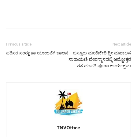
Previous article
Next article
ಪರಿಸರ ಸಂರಕ್ಷಣಾ ಯೋಜನೆಗೆ ಚಾಲನೆ
ಬಸ್ರೂರು ಮಂಡಿಕೇರಿ ಶ್ರೀ ಮಹಾಲಸ
ನಾರಾಯಣಿ ದೇವಸ್ಥಾನದಲ್ಲಿ ಅಷ್ಟೋತ್ತರ
ಶತ ದಂಪತಿ ಪೂಜಾ ಕಾರ್ಯಕ್ರಮ
TNVOffice