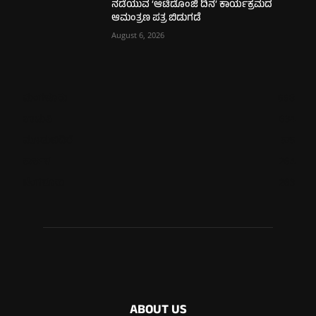
ನಡೆಯುವ ‘ಆಟಿಡೊಂಜಿ ದಿನ’ ಕಾರ್ಯಕ್ರಮದ
ಆಮಂತ್ರಣ ಪತ್ರ ಬಿಡುಗಡೆ
August 6, 2026
ಮಂಗಳೂರು
698
ಉಡುಪಿ
634
ಮೂಡುಬಿದಿರೆ
575
ಕಾರ್ಕಳ
264
ಬೆಂಗಳೂರು
263
ABOUT US