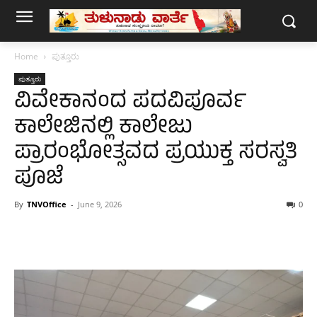
Home
ಪುತ್ತೂರು
ಪುತ್ತೂರು
ವಿವೇಕಾನಂದ ಪದವಿಪೂರ್ವ
ಕಾಲೇಜಿನಲ್ಲಿ ಕಾಲೇಜು
ಪ್ರಾರಂಭೋತ್ಸವದ ಪ್ರಯುಕ್ತ ಸರಸ್ವತಿ
ಪೂಜೆ
By
TNVOffice
-
June 9, 2026
0