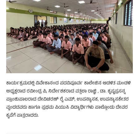
ಕಾರ್ಯಕ್ರಮದಲ್ಲಿ ವಿವೇಕಾನಂದ ಪದವಿಪೂರ್ವ ಕಾಲೇಜಿನ ಆಡಳಿತ ಮಂಡಳಿ
ಅಧ್ಯಕ್ಷರಾದ ರವೀಂದ್ರ ಪಿ, ನಿರ್ದೇಶಕರಾದ ವತ್ಸಲಾ ರಾಜ್ಞಿ , ಡಾ. ಕೃಷ್ಣಪ್ರಸನ್ನ
ಪ್ರಾಂಶುಪಾಲರಾದ ದೇವಿಚರಣ್ ರೈ ಎಮ್, ಉಪನ್ಯಾಸಕ, ಉಪನ್ಯಾಸಕೇತರ
ವೃಂದದವರು ಹಾಗೂ ಪ್ರಥಮ ಪಿಯುಸಿ ವಿದ್ಯಾರ್ಥಿಗಳು ಪಾಲ್ಗೊಂಡು ದೇವರ
ಕೃಪೆಗೆ ಪಾತ್ರರಾದರು.