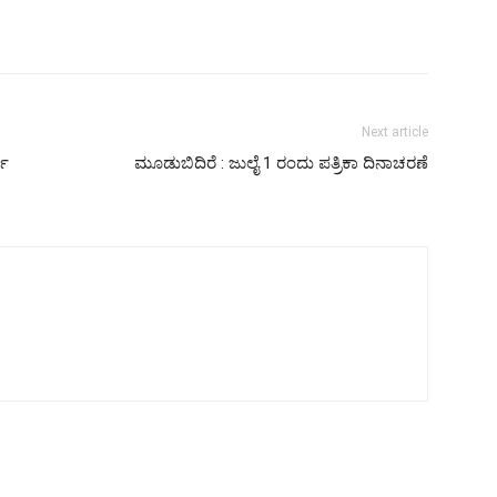
Next article
ಧೆ
ಮೂಡುಬಿದಿರೆ : ಜುಲೈ 1 ರಂದು ಪತ್ರಿಕಾ ದಿನಾಚರಣೆ