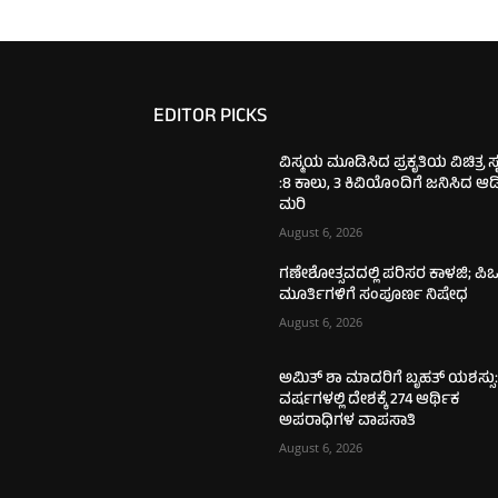
EDITOR PICKS
ವಿಸ್ಮಯ ಮೂಡಿಸಿದ ಪ್ರಕೃತಿಯ ವಿಚಿತ್ರ ಸೃಷ
:8 ಕಾಲು, 3 ಕಿವಿಯೊಂದಿಗೆ ಜನಿಸಿದ ಆ
ಮರಿ
August 6, 2026
ಗಣೇಶೋತ್ಸವದಲ್ಲಿ ಪರಿಸರ ಕಾಳಜಿ; ಪಿಒ
ಮೂರ್ತಿಗಳಿಗೆ ಸಂಪೂರ್ಣ ನಿಷೇಧ
August 6, 2026
ಅಮಿತ್ ಶಾ ಮಾದರಿಗೆ ಬೃಹತ್ ಯಶಸ್ಸು:
ವರ್ಷಗಳಲ್ಲಿ ದೇಶಕ್ಕೆ 274 ಆರ್ಥಿಕ
ಅಪರಾಧಿಗಳ ವಾಪಸಾತಿ
August 6, 2026