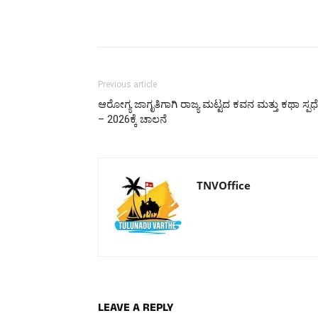
Previous article
ಆರೋಗ್ಯ ಜಾಗೃತಿಗಾಗಿ ರಾಜ್ಯ ಮಟ್ಟದ ಕವನ ಮತ್ತು ಕಥಾ ಸ್ಪರ್
– 2026ಕ್ಕೆ ಚಾಲನೆ
TNVOffice
LEAVE A REPLY