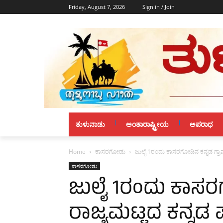
Friday, August 7, 2026
Sign in / Join
ತುಳುನಾಡು
ಅಂತಾರಾಷ್ಟ್ರೀಯ
ಅಪರಾಧ
Home
ಕಾಸರಗೋಡು
ಜುಲೈ 1ರಂದು ಕಾಸರಗೋಡಿನ ಕನ್ನಡ ಗ್ರಾಮ
ಕಾಸರಗೋಡು
ಜುಲೈ 1ರಂದು ಕಾಸರಗ
ರಾಜ್ಯಮಟ್ಟದ ಕನ್ನಡ