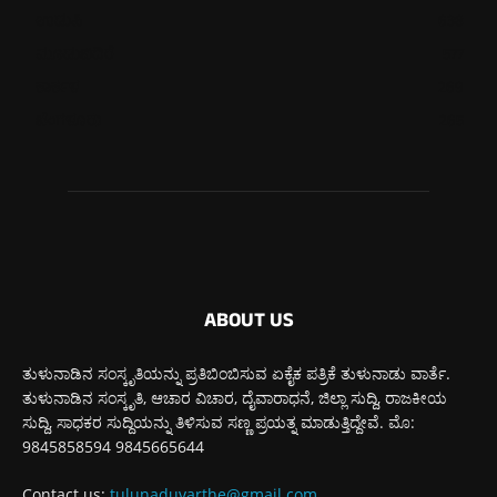
ಉಡುಪಿ
638
ಮೂಡುಬಿದಿರೆ
577
ಕಾರ್ಕಳ
269
ಬೆಂಗಳೂರು
265
ABOUT US
ತುಳುನಾಡಿನ ಸಂಸ್ಕೃತಿಯನ್ನು ಪ್ರತಿಬಿಂಬಿಸುವ ಏಕೈಕ ಪತ್ರಿಕೆ ತುಳುನಾಡು ವಾರ್ತೆ.
ತುಳುನಾಡಿನ ಸಂಸ್ಕೃತಿ, ಆಚಾರ ವಿಚಾರ, ದೈವಾರಾಧನೆ, ಜಿಲ್ಲಾ ಸುದ್ದಿ, ರಾಜಕೀಯ
ಸುದ್ದಿ, ಸಾಧಕರ ಸುದ್ದಿಯನ್ನು ತಿಳಿಸುವ ಸಣ್ಣ ಪ್ರಯತ್ನ ಮಾಡುತ್ತಿದ್ದೇವೆ. ಮೊ:
9845858594 9845665644
Contact us:
tulunaduvarthe@gmail.com