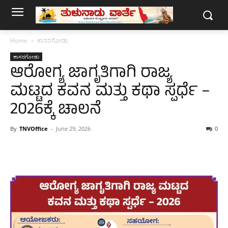
Home
ಕಾಸರಗೋಡು
ಕಾಸರಗೋಡು
ಆರೋಗ್ಯ ಜಾಗೃತಿಗಾಗಿ ರಾಜ್ಯ
ಮಟ್ಟದ ಕವನ ಮತ್ತು ಕಥಾ ಸ್ಪರ್ಧೆ –
2026ಕ್ಕೆ ಚಾಲನೆ
By
TNVOffice
-
June 29, 2026
0