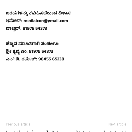
ಬರಹಗಳನ್ನು ಕಳುಹಿಸಬೇಕಾದ ವಿಳಾಸ:
ಇಮೇಲ್: mediaicon@ymail.com
ವಾಟ್ಸಪ್: 81975 54373
ಹೆಚ್ಚಿನ ಮಾಹಿತಿಗಾಗಿ ಸಂಪರ್ಕಿಸಿ:
ಶ್ರೀ ಕೃಷ್ಣ ಎಂ: 81975 54373
ಎನ್.ವಿ. ರಮೇಶ್: 98455 65238
Previous article
Next article