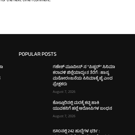
 for the next time I comment.
POPULAR POSTS
ಮಾ
ಗಣೇಶ್ ಮೂವೀಸ್ ನ “ಪಿಚ್ಚರ್” ಸಿನಿಮಾ
ಕರಾವಳಿ ಜಿಲ್ಲೆಯಾದ್ಯಂತ ತೆರೆಗೆ : ಹಾಸ್ಯ
ದ
ಮನೋರಂಜನೆಯ ಸಿನಿಮಾಕ್ಕೆ ಜೈ ಎಂದ
ಪ್ರೇಕ್ಷಕರು
August 7, 2026
ಕೊಲ್ಲೂರಿನಲ್ಲಿ ಮರಕ್ಕೆ ಕಟ್ಟಿ ಹಾಕಿ
ನ
ಯುವಕನಿಗೆ ಹಲ್ಲೆ ಆರೋಪಿಗಳ ಬಂಧನ
August 7, 2026
ISROನಲ್ಲಿ 242 ಹುದ್ದೆಗಳ ಭರ್ತಿ :