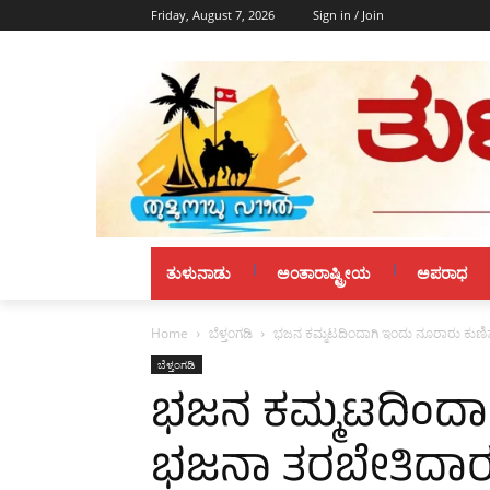
Friday, August 7, 2026
Sign in / Join
ತುಳುನಾಡು
ಅಂತಾರಾಷ್ಟ್ರೀಯ
ಅಪರಾಧ
Home
ಬೆಳ್ತಂಗಡಿ
ಭಜನ ಕಮ್ಮಟದಿಂದಾಗಿ ಇಂದು ನೂರಾರು ಕುಣಿತ
ಬೆಳ್ತಂಗಡಿ
ಭಜನ ಕಮ್ಮಟದಿಂದಾಗ
ಭಜನಾ ತರಬೇತಿದಾರ