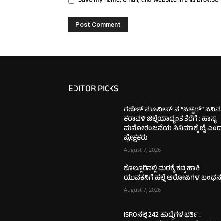
Save my name, email, and website in this browser
EDITOR PICKS
ಗಣೇಶ್ ಮೂವೀಸ್ ನ “ಪಿಚ್ಚರ್” ಸಿನಿ
ಕರಾವಳಿ ಜಿಲ್ಲೆಯಾದ್ಯಂತ ತೆರೆಗೆ : ಹಾಸ್ಯ
ಮನೋರಂಜನೆಯ ಸಿನಿಮಾಕ್ಕೆ ಜೈ ಎಂ
ಪ್ರೇಕ್ಷಕರು
August 7, 2026
ಕೊಲ್ಲೂರಿನಲ್ಲಿ ಮರಕ್ಕೆ ಕಟ್ಟಿ ಹಾಕಿ
ಯುವಕನಿಗೆ ಹಲ್ಲೆ ಆರೋಪಿಗಳ ಬಂಧ
August 7, 2026
ISROನಲ್ಲಿ 242 ಹುದ್ದೆಗಳ ಭರ್ತಿ :