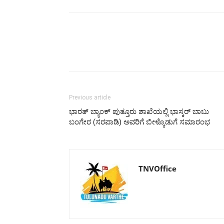
Previous article
ಭಾರತ್ ಬ್ಯಾಂಕ್ ಪುತ್ತೂರು ಶಾಖೆಯಲ್ಲಿ ಭಾಸ್ಕರ್ ಬಾಬು
ಬಂಗೇರ (ಸರಪಾಡಿ) ಅವರಿಗೆ ಬೀಳ್ಕೊಡುಗೆ ಸಮಾರಂಭ
TNVOffice