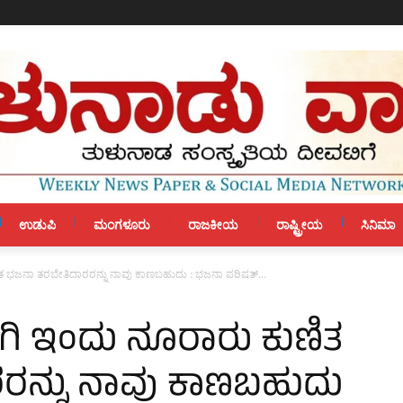
ಉಡುಪಿ
ಮಂಗಳೂರು
ರಾಜಕೀಯ
ರಾಷ್ಟ್ರೀಯ
ಸಿನಿಮಾ
 ಭಜನಾ ತರಬೇತಿದಾರರನ್ನು ನಾವು ಕಾಣಬಹುದು : ಭಜನಾ ಪರಿಷತ್...
ಿ ಇಂದು ನೂರಾರು ಕುಣಿತ
ರನ್ನು ನಾವು ಕಾಣಬಹುದು