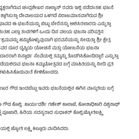
್ಯಕ್ಷರಾಗಿರುವ ಚಂದ್ರಶೇಖರ ಸಾಲ್ಯಾನ್ ರವರು ಇಲ್ಲಿ ನಡೆದಂತಹ ಭಜನೆ
 ಶ್ಲಾಗಿಸುತ್ತಾ ದೇವಾಲಯದ ಒಳಗಡೆ ವಿರಾಜಮಾನವಾಗಿರುವ ಶ್ರೀ
 ಭಾವದ ಈ ಭಜನೆಯನ್ನು ಬಿಟ್ಟು ಬೇರೆನನ್ನು ಆಲಿಸಿರಲಾರರು ಎನ್ನುತ್ತಾ
ಂತಹ ಎಲ್ಲಾ ತಂಡಗಳಿಗೆ ಒಂದು ದಿನ ವಲಯ ಭಜನಾ ಪರಿಷತ್ತಿನ
ಮವನ್ನು ಹಮ್ಮಿಕೊಳ್ಳುವುದಾಗಿ ಭರವಸೆಯನ್ನು ನೀಡುತ್ತಾ ಶ್ರೀ ಕ್ಷೇತ್ರ
 ಅಮ್ಮನವರ ದೂರ ದೃಷ್ಟಿಯ ಯೋಚನೆ ಮತ್ತು ಯೋಜನೆಯ ಭಜನಾ
ಗಿ ನಿಸ್ವಾರ್ಥ ಸೇವೆಯಲ್ಲಿ ತಮ್ಮನ್ನು ತೊಡಗಿಸಿಕೊಂಡಿದ್ದಾರೆ ಎನ್ನುತ್ತಾ
ಲ್ಲಿ ನಡೆಯಲಿರುವ ಭಜನಾ ಕಮ್ಮಟೋತ್ಸವದ ಬಗ್ಗೆ ಮಾಹಿತಿಯನ್ನು ನೀಡಿ ಪ್ರತಿ
 ಕಳುಹಿಸಿಕೊಡುವಂತೆ‌ ಕೇಳಿಕೊಂಡರು.
ರ ಗೌಡ ಇಂದಬೆಟ್ಟು ಇವರು ಭಜನೆಯಲ್ಲಿನ ಈಗಿನ ವಾಸ್ತುತಿಯ ಬಗ್ಗೆ
ೌಡ ಕೊಲ್ಲಿ, .ಕಾರ್ಯದರ್ಶಿ ಗಣೇಶ್ ಕಾಲಾಜೆ, ಕೋಶಾಧಿಕಾರಿ ವಿಶ್ವನಾಥ್
ಣಿ ಪೂಜಾರಿ, ಹಿರಿಯ ಸದಸ್ಯರಾದ ಸುಧಾಕರ್ ಕೊಲ್ಲಿ,ಜ್ಯೋತಿಲಕ್ಷ್ಮಿ
ಲಿ ಜ್ಯೋತಿ ಲಕ್ಷ್ಮಿ ಕಿಲ್ಲೂರು ವಂದಿಸಿದರು.