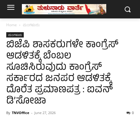
Home
ಮಂಗಳೂರು
ಮಂಗಳೂರು
ಬಿಜೆಪಿ ಶಾಸಕರುಗಳೇ ಕಾಂಗ್ರೆಸ್
ಆಡಳಿತಕ್ಕೆ ಬೆಂಬಲ
ಸೂಚಿಸಿರುವುದು ಕಾಂಗ್ರೆಸ್
ಸರ್ಕಾರದ ಜನಪರ ಆಡಳಿತಕ್ಕೆ
ದೊರೆತ ಪ್ರಮಾಣಪತ್ರ : ಐವನ್
ಡಿ’ಸೋಜಾ
By
TNVOffice
-
June 27, 2026
0