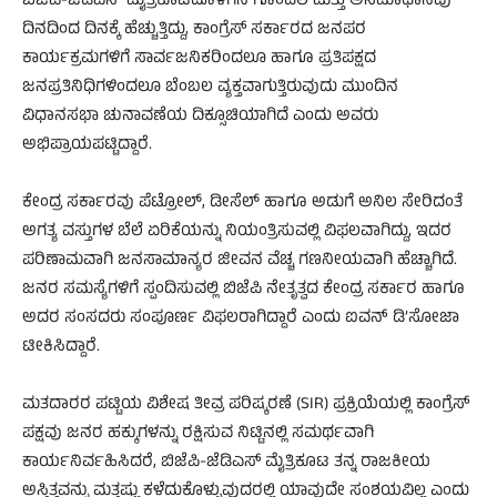
ಬಿಜೆಪಿ-ಜೆಡಿಎಸ್ ಮೈತ್ರಿಕೂಟದೊಳಗಿನ ಗೊಂದಲ ಮತ್ತು ಅಸಮಾಧಾನವು
ದಿನದಿಂದ ದಿನಕ್ಕೆ ಹೆಚ್ಚುತ್ತಿದ್ದು, ಕಾಂಗ್ರೆಸ್ ಸರ್ಕಾರದ ಜನಪರ
ಕಾರ್ಯಕ್ರಮಗಳಿಗೆ ಸಾರ್ವಜನಿಕರಿಂದಲೂ ಹಾಗೂ ಪ್ರತಿಪಕ್ಷದ
ಜನಪ್ರತಿನಿಧಿಗಳಿಂದಲೂ ಬೆಂಬಲ ವ್ಯಕ್ತವಾಗುತ್ತಿರುವುದು ಮುಂದಿನ
ವಿಧಾನಸಭಾ ಚುನಾವಣೆಯ ದಿಕ್ಸೂಚಿಯಾಗಿದೆ ಎಂದು ಅವರು
ಅಭಿಪ್ರಾಯಪಟ್ಟಿದ್ದಾರೆ.
ಕೇಂದ್ರ ಸರ್ಕಾರವು ಪೆಟ್ರೋಲ್, ಡೀಸೆಲ್ ಹಾಗೂ ಅಡುಗೆ ಅನಿಲ ಸೇರಿದಂತೆ
ಅಗತ್ಯ ವಸ್ತುಗಳ ಬೆಲೆ ಏರಿಕೆಯನ್ನು ನಿಯಂತ್ರಿಸುವಲ್ಲಿ ವಿಫಲವಾಗಿದ್ದು, ಇದರ
ಪರಿಣಾಮವಾಗಿ ಜನಸಾಮಾನ್ಯರ ಜೀವನ ವೆಚ್ಚ ಗಣನೀಯವಾಗಿ ಹೆಚ್ಚಾಗಿದೆ.
ಜನರ ಸಮಸ್ಯೆಗಳಿಗೆ ಸ್ಪಂದಿಸುವಲ್ಲಿ ಬಿಜೆಪಿ ನೇತೃತ್ವದ ಕೇಂದ್ರ ಸರ್ಕಾರ ಹಾಗೂ
ಅದರ ಸಂಸದರು ಸಂಪೂರ್ಣ ವಿಫಲರಾಗಿದ್ದಾರೆ ಎಂದು ಐವನ್ ಡಿ’ಸೋಜಾ
ಟೀಕಿಸಿದ್ದಾರೆ.
ಮತದಾರರ ಪಟ್ಟಿಯ ವಿಶೇಷ ತೀವ್ರ ಪರಿಷ್ಕರಣೆ (SIR) ಪ್ರಕ್ರಿಯೆಯಲ್ಲಿ ಕಾಂಗ್ರೆಸ್
ಪಕ್ಷವು ಜನರ ಹಕ್ಕುಗಳನ್ನು ರಕ್ಷಿಸುವ ನಿಟ್ಟಿನಲ್ಲಿ ಸಮರ್ಥವಾಗಿ
ಕಾರ್ಯನಿರ್ವಹಿಸಿದರೆ, ಬಿಜೆಪಿ-ಜೆಡಿಎಸ್ ಮೈತ್ರಿಕೂಟ ತನ್ನ ರಾಜಕೀಯ
ಅಸ್ತಿತ್ವವನ್ನು ಮತ್ತಷ್ಟು ಕಳೆದುಕೊಳ್ಳುವುದರಲ್ಲಿ ಯಾವುದೇ ಸಂಶಯವಿಲ್ಲ ಎಂದು