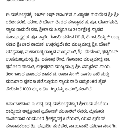
ಪ್ರವಾಹವಾಗಿರಲಿದೆ.
ಈ ಮಹೋತ್ಸವಕ್ಕೆ, ‘ಆರ್ಟ್ ಆಫ್ ಲಿವಿಂಗ್’ನ ಸಂಸ್ಥಾಪಕ ಗುರುದೇವ ಶ್ರೀ ಶ್ರೀ
ರವಿಶಂಕರಜಿ, ಪತಂಜಲಿ ಯೋಗ ಪೀಠದ ಸಂಸ್ಥಾಪಕ ಪ. ಪೂ. ಯೋಗಋಷಿ
ಸ್ವಾಮಿ ರಾಮದೇವಜಿ, ಶ್ರೀರಾಮ ಜನ್ಮಭೂಮಿ ತೀರ್ಥಕ್ಷೇತ್ರ ನ್ಯಾಸದ
ಕೋಷಾಧ್ಯಕ್ಷ ಪ. ಪೂ. ಸ್ವಾಮಿ ಗೋವಿಂದದೇವ ಗಿರಿಜಿ, ಕೇಂದ್ರ ವಿದ್ಯುತ್ ರಾಜ್ಯ
ಸಚಿವ ಶ್ರೀಪಾದ ನಾಯಿಕ, ಉತ್ತರಪ್ರದೇಶದ ಮುಖ್ಯಮಂತ್ರಿ ಶ್ರೀ. ಯೋಗಿ
ಆದಿತ್ಯನಾಥ, ಮಹಾರಾಷ್ಟ್ರ ರಾಜ್ಯದ ಮುಖ್ಯಮಂತ್ರಿ ಶ್ರೀ. ದೇವೇಂದ್ರ ಫಡ್ನವೀಸ್,
ಉಪಮುಖ್ಯಮಂತ್ರಿ ಶ್ರೀ. ಏಕನಾಥ ಶಿಂಧೆ, ಗೋವಾದ ಮುಖ್ಯಮಂತ್ರಿ ಡಾ.
ಪ್ರಮೋದ ಸಾವಂತ, ಛತ್ತೀಸ್ಗಡದ ಮುಖ್ಯಮಂತ್ರಿ ಶ್ರೀ. ವಿಷ್ಣುದೇವ ಸಾಯ,
ತೆಲಂಗಾಣದ ಭಾಜಪದ ಶಾಸಕ ಟಿ. ರಾಜಾ ಸಿಂಗ್, ಹಾಗೂ ಕಾಶಿ ಮತ್ತು
ಮಥುರಾದ ಪ್ರಕರಣ ನಡೆಸುತ್ತಿರುವ ನ್ಯಾಯವಾದಿ ವಿಷ್ಣುಶಂಕರ ಜೈನ್
ಸೇರಿದಂತೆ 1000 ಕ್ಕೂ ಅಧಿಕ ಗಣ್ಯರನ್ನು ಆಮಂತ್ರಿಸಲಾಗಿದೆ.
ಕರ್ನಾಟಕದಿಂದ ಈ ಭವ್ಯ ದಿವ್ಯ ಮಹೋತ್ಸವಕ್ಕಾಗಿ ಶ್ರೀರಾಮ ಸೇನೆಯ
ರಾಷ್ಟ್ರೀಯ ಅಧ್ಯಕ್ಷರಾದ ಪ್ರಮೋದ್ ಮುತಾಲಿಕ್ ರವರು, ಮೈಸೂರು
ಸಂಸದರಾದ ಯದುವೀರ ಶ್ರೀಕೃಷ್ಣದತ್ತ ಒಡೆಯರ್, ಯುವ ಬ್ರಿಗೇಡ್
ಸಂಸ್ಥಾಪಕರಾದ ಶ್ರೀ. ಚಕ್ರವರ್ತಿ ಸುಲಿಬೆಲೆ, ನ್ಯಾಯವಾದಿ ಪ್ರಮಿಳಾ ನೇಸರ್ಗಿ,