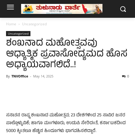
Home
Uncategorized
Uncategorized
ಶಂಖನಾದ ಮಹೋತ್ಸವವು
ಆಧ್ಯಾತ್ಮಿಕ ಪ್ರವಾಸೋದ್ಯಮದ ಹೊಸ
ಅಧ್ಯಾಯವಾಗಲಿದೆ..!
By
TNVOffice
-
May 14, 2025
0
ಸನಾತನ ರಾಷ್ಟ್ರ ಶಂಖನಾದ ಮಹೋತ್ಸವ; 23 ದೇಶಗಳಿಂದ 25 ಸಾವಿರ ಜನರ
ಪಾಲ್ಗೊಳ್ಳುವಿಕೆ; ಹಾಗೂ ಮಂಗಳೂರು, ಉಡುಪಿ ಸೇರಿದಂತೆ, ಕರ್ನಾಟಕದಿಂದ
5000 ಕ್ಕಿಂತಲೂ ಹೆಚ್ಚಿನ ಹಿಂದೂಗಳು ಭಾಗವಹಿಸಲಿದ್ದಾರೆ.