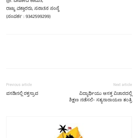
ಶ್ರೀ. ವಿನೋದ ಕಾಮತ,
ರಾಜ್ಯ ವಕ್ತಾರರು, ಸನಾತನ ಸಂಸ್ಥೆ
(ಸಂಪರ್ಕ : 9342599299)
Previous article
Next article
ವಸಡಿನಲ್ಲಿ ರಕ್ತಸ್ರಾವ
ವಿದ್ಯಾರ್ಥಿಯು ಆಸಕ್ತ ವಿಚಾರದಲ್ಲಿ
ಶಿಕ್ಷಣ ನಡೆಸಲಿ- ಸತ್ಯನಾರಾಯಣ ತಂತ್ರಿ