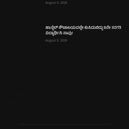
August 9, 2026
ಹಾಸ್ಟೆಲ್ ಶೌಚಾಲಯದಲ್ಲೇ ಕುಸಿದುಬಿದ್ದು 8ನೇ ತರಗತಿ
ವಿದ್ಯಾರ್ಥಿನಿ ಸಾವು!
August 9, 2026
ಮಂಗಳೂರು
725
ಉಡುಪಿ
652
ಮೂಡುಬಿದಿರೆ
583
ಕಾರ್ಕಳ
272
ಬೆಂಗಳೂರು
270