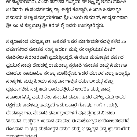
ಉಪಸ್ಥಿತರಿರುವರು, ಎಂದು ಸನಾತನ ಸಂಸ್ಥೆಯ ಸೌ ಲಕ್ಷ್ಮಿ ಪೈ ಇವರು ಮಾಹಿತಿ
ನೀಡಿದರು. ಈ ಸಂದರ್ಭದಲ್ಲಿ ನ್ಯಾ. ಈಶ್ವರ ಕೊಟ್ಟಾರಿ, ಹಿಂದೂ ಜನಜಾಗೃತಿ
ಸಮಿತಿಯ ಜಿಲ್ಲಾ ಸಮನ್ವಯಕರಾದ ಶ್ರೀ ವಿಜಯ ಕುಮಾರ್, ಉದ್ಯಮಿಗಳಾದ
ಶ್ರೀ ಎಂ ಜೆ ಶೆಟ್ಟಿ ಮತ್ತು ಶ್ರೀ ಕಿರಣ್ ರೈ ಇವರು ಉಪಸ್ಥಿತರಿದ್ದರು.
ಸಚ್ಚಿದಾನಂದ ಪರಬ್ರಹ್ಮ ಡಾ. ಆಠವಲೆ ಇವರ ಮಾರ್ಗದರ್ಶನದಲ್ಲಿ ಕಳೆದ 25
ವರ್ಷಗಳಿಂದ ಸನಾತನ ಸಂಸ್ಥೆ ಆದರ್ಶ ಮತ್ತು ಸಂಸ್ಕಾರಯುತ ಪೀಳಿಗೆ
ರೂಪಿಸಲು ನಿರಂತರವಾಗಿ ಪ್ರಯತ್ನಿಸುತ್ತಿದೆ. ಈ ರಜತ ಮಹೋತ್ಸವ ವರ್ಷದ
ಪ್ರಯುಕ್ತ ನಾವು ದೇಶದಲ್ಲಿ ರಾಮರಾಜ್ಯ ಸ್ವರೂಪಿ ‘ಸನಾತನ ರಾಷ್ಟ್ರ’ ನಿರ್ಮಾಣ
ಮಾಡಲು ಸಾಮೂಹಿಕ ಸಂಕಲ್ಪ ಮಾಡಿದ್ದೇವೆ. ಇದರ ಮೂಲಕ ಎಲ್ಲಾ ಆಧ್ಯಾತ್ಮಿಕ
ಸಂಸ್ಥೆಗಳು ಮತ್ತು ಹಿಂದೂ ಸಂಘಟನೆಗಳಲ್ಲಿನ ಧರ್ಮಬಂಧುತ್ವ ಹೆಚ್ಚು
ದೃಢವಾಗಲಿದೆ. ಸದ್ಯ ಇದು ಭಾರತದಲ್ಲಿರುವ ಆಂತರಿಕ ಮತ್ತು ಬಾಹ್ಯ
ಸವಾಲುಗಳನ್ನು ಎದುರಿಸಲು ಸನಾತನ ಧರ್ಮ, ಅದರ ಮೌಲ್ಯ ಮತ್ತು ಅದರ
ರಕ್ಷಣೆಯ ಬಹಳಷ್ಟು ಆವಶ್ಯಕತೆ ಇದೆ. ಒಟ್ಟಾರೆ ಗೋವು, ಗಂಗೆ, ಗಾಯತ್ರಿ,
ದೇವಸ್ಥಾನಗಳು, ವೇದಾದಿ ಧರ್ಮಗ್ರಂಥಗಳಿಗೆ ಪುನರ್ವೈಭವ ನೀಡಲು
‘ಸನಾತನ ರಾಷ್ಟ್ರ’ದ ಶಂಖನಾದ ಮಾಡಲು ಈ ಮಹೋತ್ಸವ ಆಯೋಜಿಸಲಾಗಿದೆ.
ಗೋವಾದ ಈ ಭವ್ಯ ಮಹೋತ್ಸವ ಧರ್ಮ ಮತ್ತು ಅಧ್ಯಾತ್ಮದ ದಿವ್ಯ ಜ್ಞಾನಗಂಗೆಯ