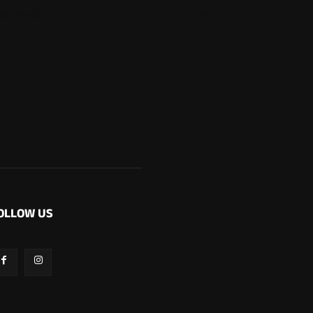
ಬೆಂಗಳೂರು
265
OLLOW US