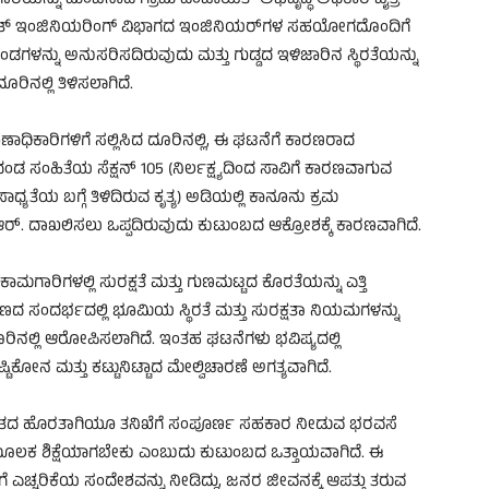
ಿಯನ್ನು ಮಂಜನಾಡಿ ಗ್ರಾಮ ಪಂಚಾಯತ್ ಅಭಿವೃದ್ಧಿ ಅಧಿಕಾರಿ ಚೈತ್ರ
ಪಂಚಾಯತ್ ಇಂಜಿನಿಯರಿಂಗ್ ವಿಭಾಗದ ಇಂಜಿನಿಯರ್‌ಗಳ ಸಹಯೋಗದೊಂದಿಗೆ
ನದಂಡಗಳನ್ನು ಅನುಸರಿಸದಿರುವುದು ಮತ್ತು ಗುಡ್ಡದ ಇಳಿಜಾರಿನ ಸ್ಥಿರತೆಯನ್ನು
ಿನಲ್ಲಿ ತಿಳಿಸಲಾಗಿದೆ.
ಕಾರಿಗಳಿಗೆ ಸಲ್ಲಿಸಿದ ದೂರಿನಲ್ಲಿ, ಈ ಘಟನೆಗೆ ಕಾರಣರಾದ
ಂಡ ಸಂಹಿತೆಯ ಸೆಕ್ಷನ್ 105 (ನಿರ್ಲಕ್ಷ್ಯದಿಂದ ಸಾವಿಗೆ ಕಾರಣವಾಗುವ
ಧ್ಯತೆಯ ಬಗ್ಗೆ ತಿಳಿದಿರುವ ಕೃತ್ಯ) ಅಡಿಯಲ್ಲಿ ಕಾನೂನು ಕ್ರಮ
ಆರ್. ದಾಖಲಿಸಲು ಒಪ್ಪದಿರುವುದು ಕುಟುಂಬದ ಆಕ್ರೋಶಕ್ಕೆ ಕಾರಣವಾಗಿದೆ.
ಗಾರಿಗಳಲ್ಲಿ ಸುರಕ್ಷತೆ ಮತ್ತು ಗುಣಮಟ್ಟದ ಕೊರತೆಯನ್ನು ಎತ್ತಿ
್ಮಾಣದ ಸಂದರ್ಭದಲ್ಲಿ ಭೂಮಿಯ ಸ್ಥಿರತೆ ಮತ್ತು ಸುರಕ್ಷತಾ ನಿಯಮಗಳನ್ನು
ರಿನಲ್ಲಿ ಆರೋಪಿಸಲಾಗಿದೆ. ಇಂತಹ ಘಟನೆಗಳು ಭವಿಷ್ಯದಲ್ಲಿ
್ಟಿಕೋನ ಮತ್ತು ಕಟ್ಟುನಿಟ್ಟಾದ ಮೇಲ್ವಿಚಾರಣೆ ಅಗತ್ಯವಾಗಿದೆ.
ತದ ಹೊರತಾಗಿಯೂ ತನಿಖೆಗೆ ಸಂಪೂರ್ಣ ಸಹಕಾರ ನೀಡುವ ಭರವಸೆ
 ಮೂಲಕ ಶಿಕ್ಷೆಯಾಗಬೇಕು ಎಂಬುದು ಕುಟುಂಬದ ಒತ್ತಾಯವಾಗಿದೆ. ಈ
ಗೆ ಎಚ್ಚರಿಕೆಯ ಸಂದೇಶವನ್ನು ನೀಡಿದ್ದು, ಜನರ ಜೀವನಕ್ಕೆ ಆಪತ್ತು ತರುವ