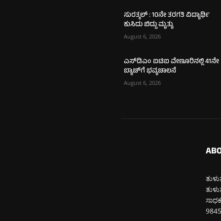
ಸುರತ್ಕಲ್ : 10ನೇ ತರಗತಿ ವಿದ್ಯಾರ್ಥಿ
ಕುಸಿದು ಬಿದ್ದು ಮೃತ್ಯು
August 6, 2026
ಎಸ್‌ಡಿಎಂ ಐಟಿಐ ವೇಣೂರಿನಲ್ಲಿ 41ನೇ
ಬ್ಯಾಚ್‌ಗೆ ಭವ್ಯಚಾಲನೆ
August 6, 2026
ABO
ತುಳುನ
ತುಳುನ
ಸಾಧಕರ
984