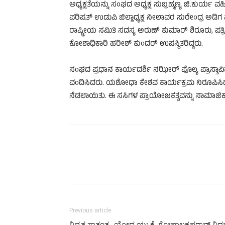
ಅಧ್ಯಕ್ಷತೆಯನ್ನು ಸಂಘದ ಅಧ್ಯಕ್ಷ ಸುಬ್ರಹ್ಮಣ್ಯ ಜಿ.ಕುರ್ಯ ವ
ಪರಿಷತ್ ಉಡುಪಿ ಜಿಲ್ಲಾಧ್ಯಕ್ಷ ನೀಲಾವರ ಸುರೇಂದ್ರ ಅಡ
ರಾಷ್ಟ್ರೀಯ ಸಮಿತಿ ಸದಸ್ಯ ಅರುಣ್ ಕುಮಾರ್ ಶಿರೂರು, 
ಕೋಶಾಧಿಕಾರಿ ಹರೀಶ್ ಕುಂದರ್ ಉಪಸ್ಥಿತರಿದ್ದರು.
ಸಂಘದ ಪ್ರಧಾನ ಕಾರ್ಯದರ್ಶಿ ನಝೀರ್ ಪೊಲ್ಯ ಪ್ರಾಸ್ತಾವಿ
ವಂದಿಸಿದರು. ಯಶೋಧಾ ಕೇಶವ ಕಾರ್ಯಕ್ರಮ ನಿರೂಪಿಸಿದರು.
ನೆಡಲಾಯಿತು. ಈ ಸಸಿಗಳ ಪ್ರಾಯೋಜಕತ್ವವನ್ನು ಸಾಮಾಜಿಕ ಕ
Previous article
ನಿವೃತ್ತ ಸ್ವಾತಂತ್ರ್ಯ ಯೋಧ ಯು.ಕೆ. ಗೋಪಾಲಕೃಷ್ಣರಾವ್‌ ನಿಧ