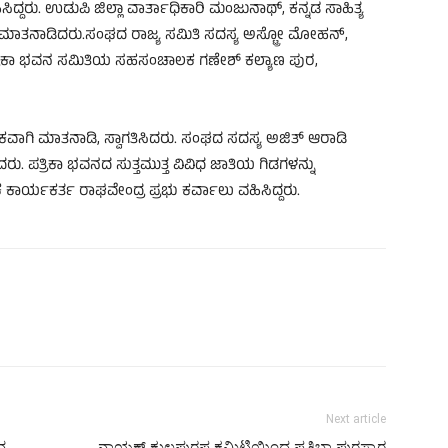
ಹಿಸಿದ್ದರು. ಉಡುಪಿ ಜಿಲ್ಲಾ ವಾರ್ತಾಧಿಕಾರಿ ಮಂಜುನಾಥ್, ಕನ್ನಡ ಸಾಹಿತ್ಯ
ಿಗ ಮಾತನಾಡಿದರು.ಸಂಘದ ರಾಜ್ಯ ಸಮಿತಿ ಸದಸ್ಯ ಅಸ್ಟ್ರೋ ಮೋಹನ್,
ಪತ್ರಿಕಾ ಭವನ ಸಮಿತಿಯ ಸಹಸಂಚಾಲಕ ಗಣೇಶ್ ಕಲ್ಯಾಣ ಪುರ,
ಕವಾಗಿ ಮಾತನಾಡಿ, ಸ್ವಾಗತಿಸಿದರು. ಸಂಘದ ಸದಸ್ಯ ಅಜಿತ್ ಆರಾಡಿ
 ಪತ್ರಿಕಾ ಭವನದ ಸುತ್ತಮುತ್ತ ವಿವಿಧ ಜಾತಿಯ ಗಿಡಗಳನ್ನು
ಾರ್ಯಕರ್ತ ರಾಘವೇಂದ್ರ ಪ್ರಭು ಕರ್ವಾಲು ವಹಿಸಿದ್ದರು.
Next article
ನ
ನಾಯಕ್ ಕುಲಪುರಷ ಕಮಿಟಿಯಿಂದ ಪ್ರತಿಭಾ ಪುರಸ್ಕಾರ