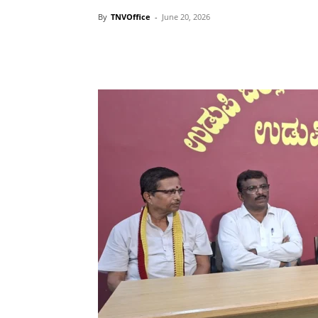
By
TNVOffice
-
June 20, 2026