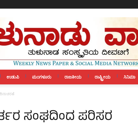
ಉಡುಪಿ
ಮಂಗಳೂರು
ರಾಜಕೀಯ
ರಾಷ್ಟ್ರೀಯ
ಸಿನಿಮಾ
 ದಿನಾಚರಣೆ
ರಕರ್ತರ ಸಂಘದಿಂದ ಪರಿಸರ