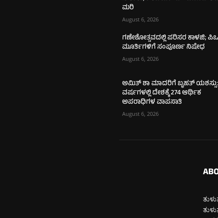
ಮರಿ
August 6, 2026
ಗಣೇಶೋತ್ಸವದಲ್ಲಿ ಪರಿಸರ ಕಾಳಜಿ; ಪಿಒ
ಮೂರ್ತಿಗಳಿಗೆ ಸಂಪೂರ್ಣ ನಿಷೇಧ
August 6, 2026
ಅಮಿತ್ ಶಾ ಮಾದರಿಗೆ ಬೃಹತ್ ಯಶಸ್ಸು:
ವರ್ಷಗಳಲ್ಲಿ ದೇಶಕ್ಕೆ 274 ಆರ್ಥಿಕ
ಅಪರಾಧಿಗಳ ವಾಪಸಾತಿ
August 6, 2026
ABO
ತುಳುನ
ತುಳುನ