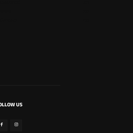
ಮೂಡುಬಿದಿರೆ
577
ಕಾರ್ಕಳ
267
ಬೆಂಗಳೂರು
265
OLLOW US