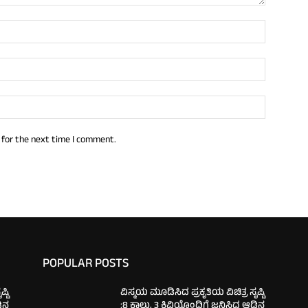
 for the next time I comment.
POPULAR POSTS
್ಟಿ
ವಿಸ್ಮಯ ಮೂಡಿಸಿದ ಪ್ರಕೃತಿಯ ವಿಚಿತ್ರ ಸೃಷ್ಟಿ
ಡಿನ
:8 ಕಾಲು, 3 ಕಿವಿಯೊಂದಿಗೆ ಜನಿಸಿದ ಆಡಿನ