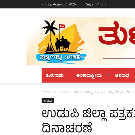
Friday, August 7, 2026
Sign in / Join
ತುಳುನಾಡು
ಅಂತಾರಾಷ್ಟ್ರೀಯ
ಅಪರಾಧ
Home
ಉಡುಪಿ
ಉಡುಪಿ ಜಿಲ್ಲಾ ಪತ್ರಕರ್ತರ ಸಂಘದಿಂದ ಪರಿಸರ
ಉಡುಪಿ
ಉಡುಪಿ ಜಿಲ್ಲಾ ಪತ್
ದಿನಾಚರಣೆ