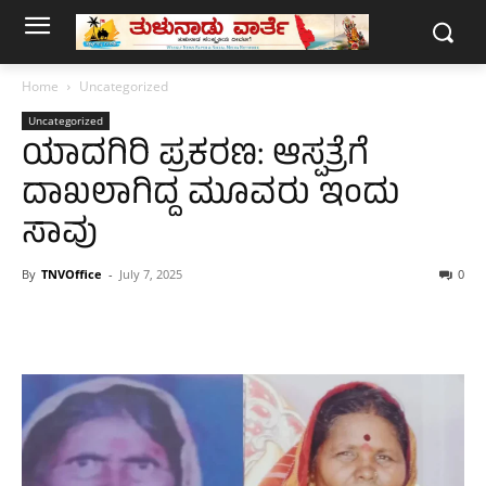
Home
Uncategorized
Uncategorized
ಯಾದಗಿರಿ ಪ್ರಕರಣ: ಆಸ್ಪತ್ರೆಗೆ
ದಾಖಲಾಗಿದ್ದ ಮೂವರು ಇಂದು
ಸಾವು
By
TNVOffice
-
July 7, 2025
0