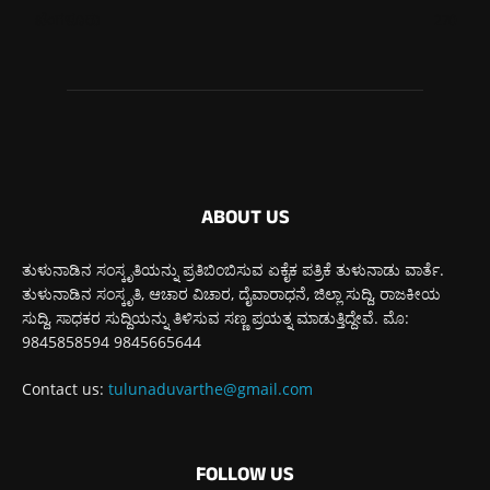
ಬೆಂಗಳೂರು
270
ABOUT US
ತುಳುನಾಡಿನ ಸಂಸ್ಕೃತಿಯನ್ನು ಪ್ರತಿಬಿಂಬಿಸುವ ಏಕೈಕ ಪತ್ರಿಕೆ ತುಳುನಾಡು ವಾರ್ತೆ.
ತುಳುನಾಡಿನ ಸಂಸ್ಕೃತಿ, ಆಚಾರ ವಿಚಾರ, ದೈವಾರಾಧನೆ, ಜಿಲ್ಲಾ ಸುದ್ದಿ, ರಾಜಕೀಯ
ಸುದ್ದಿ, ಸಾಧಕರ ಸುದ್ದಿಯನ್ನು ತಿಳಿಸುವ ಸಣ್ಣ ಪ್ರಯತ್ನ ಮಾಡುತ್ತಿದ್ದೇವೆ. ಮೊ:
9845858594 9845665644
Contact us:
tulunaduvarthe@gmail.com
FOLLOW US