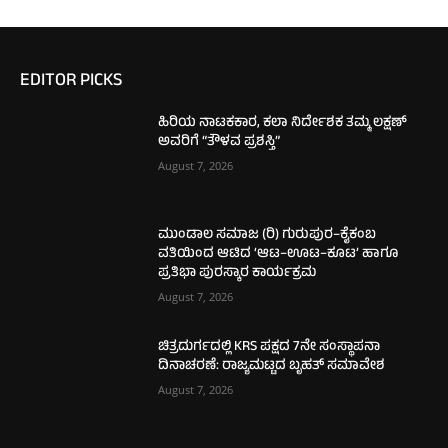
EDITOR PICKS
ಹಿರಿಯ ನಾಟಕಕಾರ, ಕಲಾ ನಿರ್ದೇಶಕ ತಮ್ಮ ಲಕ್ಷಣ್
ಅವರಿಗೆ “ತೌಳವ ಪ್ರಶಸ್ತಿ”
August 7, 2026
ಮುಂಡಾಲ ಸಮಾಜ (ರಿ) ಗುರುಪುರ–ಕೈಕಂಬ
ವತಿಯಿಂದ ಆಟಿದ ‘ಆಟ–ಊಟ–ಕೂಟ’ ಹಾಗೂ
ಪ್ರತಿಭಾ ಪುರಸ್ಕಾರ ಕಾರ್ಯಕ್ರಮ
August 7, 2026
ಚಿತ್ರದುರ್ಗದಲ್ಲಿ KRS ಪಕ್ಷದ 7ನೇ ಸಂಸ್ಥಾಪನಾ
ದಿನಾಚರಣೆ: ರಾಜ್ಯಮಟ್ಟದ ಬೃಹತ್ ಸಮಾವೇಶ
August 7, 2026