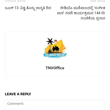
Previous article
Next article
ಜೂನ್ 13: ವಿಶ್ವ ತೊನ್ನು ಜಾಗೃತಿ ದಿನ
ರೇಡಿಯೊ ಮಣಿಪಾಲದಲ್ಲಿ ‘ಸಂಗೀತ
ಪಾಠ’ ಸರಣಿ ಕಾರ್ಯಕ್ರಮದ 144 ನೇ
ಸಂಚಿಕೆಯ ಪ್ರಸಾರ
TNVOffice
LEAVE A REPLY