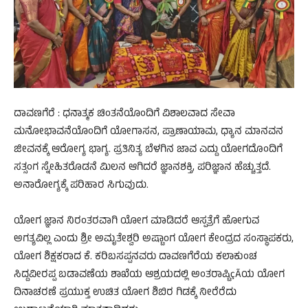
ದಾವಣಗೆರೆ : ಧನಾತ್ಮಕ ಚಿಂತನೆಯೊಂದಿಗೆ ವಿಶಾಲವಾದ ಸೇವಾ
ಮನೋಭಾವನೆಯೊಂದಿಗೆ ಯೋಗಾಸನ, ಪ್ರಾಣಾಯಾಮ, ಧ್ಯಾನ ಮಾನವನ
ಜೀವನಕ್ಕೆ ಆರೋಗ್ಯ ಭಾಗ್ಯ. ಪ್ರತಿನಿತ್ಯ ಬೆಳಗಿನ ಜಾವ ಎದ್ದು ಯೋಗದೊಂದಿಗೆ
ಸತ್ಸಂಗ ಸ್ನೇಹಿತರೊಡನೆ ಮಿಲನ ಆಗಿದರೆ ಜ್ಞಾನಶಕ್ತಿ, ಪರಿಜ್ಞಾನ ಹೆಚ್ಚುತ್ತದೆ.
ಅನಾರೋಗ್ಯಕ್ಕೆ ಪರಿಹಾರ ಸಿಗುವುದು.
ಯೋಗ ಜ್ಞಾನ ನಿರಂತರವಾಗಿ ಯೋಗ ಮಾಡಿದರೆ ಆಸ್ಪತ್ರೆಗೆ ಹೋಗುವ
ಅಗತ್ಯವಿಲ್ಲ ಎಂದು ಶ್ರೀ ಅಮೃತೇಶ್ವರಿ ಅಷ್ಟಾಂಗ ಯೋಗ ಕೇಂದ್ರದ ಸಂಸ್ಥಾಪಕರು,
ಯೋಗ ಶಿಕ್ಷಕರಾದ ಕೆ. ಕರಿಬಸಪ್ಪನವರು ದಾವಣಗೆರೆಯ ಕಲಾಕುಂಚ
ಸಿದ್ದವೀರಪ್ಪ ಬಡಾವಣೆಯ ಶಾಖೆಯ ಆಶ್ರಯದಲ್ಲಿ ಅಂತರಾಷ್ಟಿçÃಯ ಯೋಗ
ದಿನಾಚರಣೆ ಪ್ರಯುಕ್ತ ಉಚಿತ ಯೋಗ ಶಿಬಿರ ಗಿಡಕ್ಕೆ ನೀರೆರೆದು