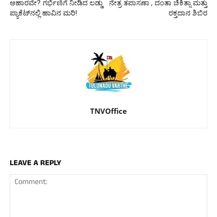
ಆಹಾರವೇ? ಗರ್ಭಿಣಿಗೆ ನೀಡಿದ ಲಡ್ಡು
ನೇತ್ರ ತಪಾಸಣಾ , ದಂತಾ ಚಿಕಿತ್ಸಾ ಮತ್ತು
ಪ್ಯಾಕೆಟ್‌ನಲ್ಲಿ ಹಾವಿನ ಮರಿ!
ರಕ್ತದಾನ ಶಿಬಿರ
TNVOffice
LEAVE A REPLY