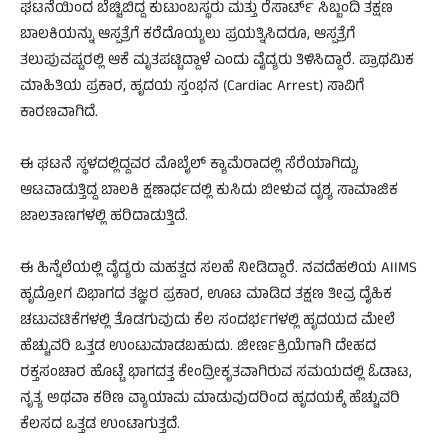
ಘಟನೆಯಿಂದ ಬೆಚ್ಚಿಬಿದ್ದ ಕುಟುಂಬಸ್ಥರು ಮತ್ತು ರೆಸಾರ್ಟ್ ಸಿಬ್ಬಂದಿ ತಕ್ಷಣ
ಬಾಲಕಿಯನ್ನು ಆಸ್ಪತ್ರೆಗೆ ಕರೆದೊಯ್ಯಲು ಪ್ರಯತ್ನಿಸಿದರೂ, ಆಸ್ಪತ್ರೆಗೆ
ತಲುಪುವಷ್ಟರಲ್ಲಿ ಆಕೆ ಮೃತಪಟ್ಟಿದ್ದಾಳೆ ಎಂದು ವೈದ್ಯರು ತಿಳಿಸಿದ್ದಾರೆ. ಪ್ರಾಥಮಿಕ
ಮಾಹಿತಿಯ ಪ್ರಕಾರ, ಹೃದಯ ಸ್ತಂಭನ (Cardiac Arrest) ಸಾವಿಗೆ
ಕಾರಣವಾಗಿದೆ.
ಈ ಘಟನೆ ಸ್ಥಳದಲ್ಲಿದ್ದವರ ಮೊಬೈಲ್ ಕ್ಯಾಮೆರಾದಲ್ಲಿ ಸೆರೆಯಾಗಿದ್ದು,
ಆಟವಾಡುತ್ತಿದ್ದ ಬಾಲಕಿ ಕ್ಷಣಾರ್ಧದಲ್ಲಿ ಕುಸಿದು ಬೀಳುವ ದೃಶ್ಯ ಸಾಮಾಜಿಕ
ಜಾಲತಾಣಗಳಲ್ಲಿ ಹರಿದಾಡುತ್ತಿದೆ.
ಈ ಹಿನ್ನೆಲೆಯಲ್ಲಿ ವೈದ್ಯರು ಮಹತ್ವದ ಸಲಹೆ ನೀಡಿದ್ದಾರೆ. ನವದೆಹಲಿಯ AIIMS
ಹೃದ್ರೋಗ ವಿಭಾಗದ ತಜ್ಞರ ಪ್ರಕಾರ, ಊಟ ಮಾಡಿದ ತಕ್ಷಣ ತೀವ್ರ ದೈಹಿಕ
ಚಟುವಟಿಕೆಗಳಲ್ಲಿ ತೊಡಗುವುದು ಕೆಲ ಸಂದರ್ಭಗಳಲ್ಲಿ ಹೃದಯದ ಮೇಲೆ
ಹೆಚ್ಚುವರಿ ಒತ್ತಡ ಉಂಟುಮಾಡಬಹುದು. ಜೀರ್ಣಕ್ರಿಯೆಗಾಗಿ ದೇಹದ
ರಕ್ತಸಂಚಾರ ಹೊಟ್ಟೆ ಭಾಗದತ್ತ ಕೇಂದ್ರೀಕೃತವಾಗಿರುವ ಸಮಯದಲ್ಲಿ ಓಡಾಟ,
ನೃತ್ಯ ಅಥವಾ ಕಠಿಣ ವ್ಯಾಯಾಮ ಮಾಡುವುದರಿಂದ ಹೃದಯಕ್ಕೆ ಹೆಚ್ಚುವರಿ
ಕೆಲಸದ ಒತ್ತಡ ಉಂಟಾಗುತ್ತದೆ.