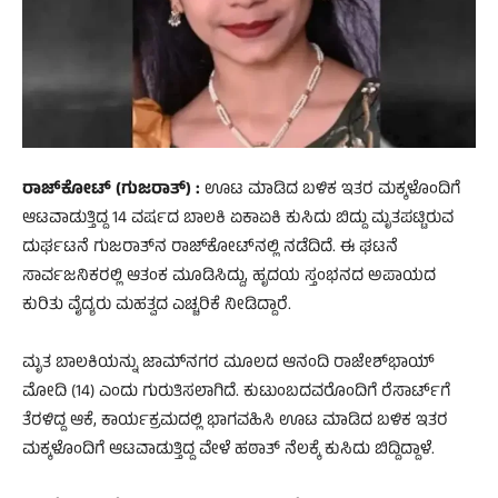
ರಾಜ್‌ಕೋಟ್ (ಗುಜರಾತ್) :
ಊಟ ಮಾಡಿದ ಬಳಿಕ ಇತರ ಮಕ್ಕಳೊಂದಿಗೆ
ಆಟವಾಡುತ್ತಿದ್ದ 14 ವರ್ಷದ ಬಾಲಕಿ ಏಕಾಏಕಿ ಕುಸಿದು ಬಿದ್ದು ಮೃತಪಟ್ಟಿರುವ
ದುರ್ಘಟನೆ ಗುಜರಾತ್‌ನ ರಾಜ್‌ಕೋಟ್‌ನಲ್ಲಿ ನಡೆದಿದೆ. ಈ ಘಟನೆ
ಸಾರ್ವಜನಿಕರಲ್ಲಿ ಆತಂಕ ಮೂಡಿಸಿದ್ದು, ಹೃದಯ ಸ್ತಂಭನದ ಅಪಾಯದ
ಕುರಿತು ವೈದ್ಯರು ಮಹತ್ವದ ಎಚ್ಚರಿಕೆ ನೀಡಿದ್ದಾರೆ.
ಮೃತ ಬಾಲಕಿಯನ್ನು ಜಾಮ್‌ನಗರ ಮೂಲದ ಆನಂದಿ ರಾಜೇಶ್‌ಭಾಯ್
ಮೋದಿ (14) ಎಂದು ಗುರುತಿಸಲಾಗಿದೆ. ಕುಟುಂಬದವರೊಂದಿಗೆ ರೆಸಾರ್ಟ್‌ಗೆ
ತೆರಳಿದ್ದ ಆಕೆ, ಕಾರ್ಯಕ್ರಮದಲ್ಲಿ ಭಾಗವಹಿಸಿ ಊಟ ಮಾಡಿದ ಬಳಿಕ ಇತರ
ಮಕ್ಕಳೊಂದಿಗೆ ಆಟವಾಡುತ್ತಿದ್ದ ವೇಳೆ ಹಠಾತ್ ನೆಲಕ್ಕೆ ಕುಸಿದು ಬಿದ್ದಿದ್ದಾಳೆ.