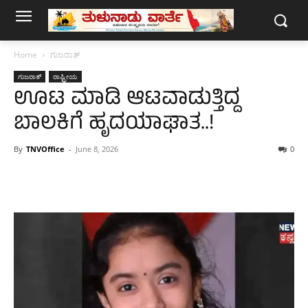
Home
ಗುಜರಾತ್‌
ಗುಜರಾತ್‌
ರಾಷ್ಟ್ರೀಯ
ಊಟ ಮಾಡಿ ಆಟವಾಡುತ್ತಿದ್ದ
ಬಾಲಕಿಗೆ ಹೃದಯಾಘಾತ..!
By
TNVOffice
-
June 8, 2026
0