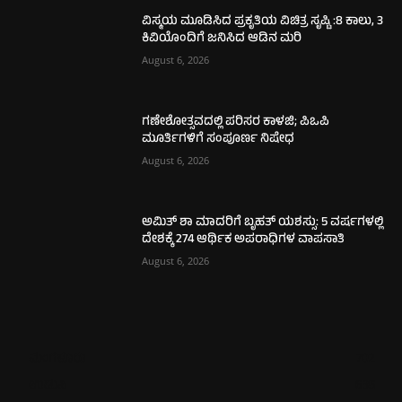
ವಿಸ್ಮಯ ಮೂಡಿಸಿದ ಪ್ರಕೃತಿಯ ವಿಚಿತ್ರ ಸೃಷ್ಟಿ :8 ಕಾಲು, 3
ಕಿವಿಯೊಂದಿಗೆ ಜನಿಸಿದ ಆಡಿನ ಮರಿ
August 6, 2026
ಗಣೇಶೋತ್ಸವದಲ್ಲಿ ಪರಿಸರ ಕಾಳಜಿ; ಪಿಒಪಿ
ಮೂರ್ತಿಗಳಿಗೆ ಸಂಪೂರ್ಣ ನಿಷೇಧ
August 6, 2026
ಅಮಿತ್ ಶಾ ಮಾದರಿಗೆ ಬೃಹತ್ ಯಶಸ್ಸು: 5 ವರ್ಷಗಳಲ್ಲಿ
ದೇಶಕ್ಕೆ 274 ಆರ್ಥಿಕ ಅಪರಾಧಿಗಳ ವಾಪಸಾತಿ
August 6, 2026
ಮಂಗಳೂರು
702
ಉಡುಪಿ
635