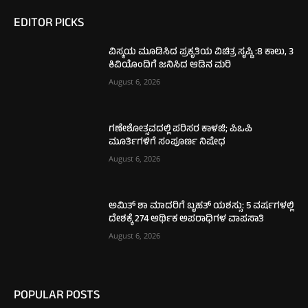
EDITOR PICKS
ವಿಸ್ಮಯ ಮೂಡಿಸಿದ ಪ್ರಕೃತಿಯ ವಿಚಿತ್ರ ಸೃಷ್ಟಿ :8 ಕಾಲು, 3
ಕಿವಿಯೊಂದಿಗೆ ಜನಿಸಿದ ಆಡಿನ ಮರಿ
August 6, 2026
ಗಣೇಶೋತ್ಸವದಲ್ಲಿ ಪರಿಸರ ಕಾಳಜಿ; ಪಿಒಪಿ
ಮೂರ್ತಿಗಳಿಗೆ ಸಂಪೂರ್ಣ ನಿಷೇಧ
August 6, 2026
ಅಮಿತ್ ಶಾ ಮಾದರಿಗೆ ಬೃಹತ್ ಯಶಸ್ಸು: 5 ವರ್ಷಗಳಲ್ಲಿ
ದೇಶಕ್ಕೆ 274 ಆರ್ಥಿಕ ಅಪರಾಧಿಗಳ ವಾಪಸಾತಿ
August 6, 2026
POPULAR POSTS