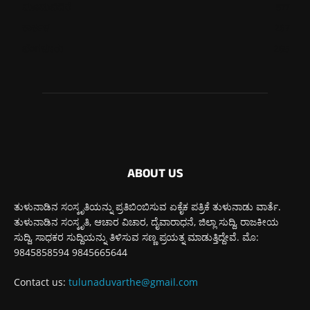
ಮೂಡುಬಿದಿರೆ
577
ಕಾರ್ಕಳ
267
ಬೆಂಗಳೂರು
265
ABOUT US
ತುಳುನಾಡಿನ ಸಂಸ್ಕೃತಿಯನ್ನು ಪ್ರತಿಬಿಂಬಿಸುವ ಏಕೈಕ ಪತ್ರಿಕೆ ತುಳುನಾಡು ವಾರ್ತೆ.
ತುಳುನಾಡಿನ ಸಂಸ್ಕೃತಿ, ಆಚಾರ ವಿಚಾರ, ದೈವಾರಾಧನೆ, ಜಿಲ್ಲಾ ಸುದ್ದಿ, ರಾಜಕೀಯ
ಸುದ್ದಿ, ಸಾಧಕರ ಸುದ್ದಿಯನ್ನು ತಿಳಿಸುವ ಸಣ್ಣ ಪ್ರಯತ್ನ ಮಾಡುತ್ತಿದ್ದೇವೆ. ಮೊ:
9845858594 9845665644
Contact us:
tulunaduvarthe@gmail.com