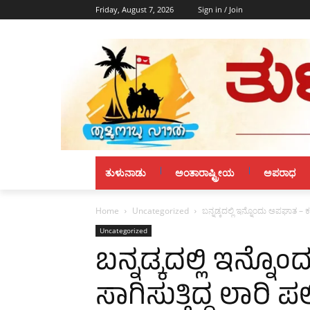
Friday, August 7, 2026
Sign in / Join
ತುಳುನಾಡು
ಅಂತಾರಾಷ್ಟ್ರೀಯ
ಅಪರಾಧ
Home
Uncategorized
ಬನ್ನಡ್ಕದಲ್ಲಿ ಇನ್ನೊಂದು ಅಪಘಾತ – ಕಲ್ಲು
Uncategorized
ಬನ್ನಡ್ಕದಲ್ಲಿ ಇನ್ನೊ
ಸಾಗಿಸುತ್ತಿದ್ದ ಲಾರಿ ಪಲ್ಟಿ