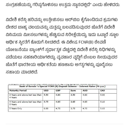
ಸಂಗ್ರಹಣೆಯನ್ನು ಗರಿಷ್ಠಗೊಳಿಸಲು ಉತ್ತಮ ಸ್ಥಾನದಲ್ಲಿದೆ” ಎಂದು ಹೇಳಿದರು.
ವಿದೇಶಿ ಕರೆನ್ಸಿ ಹರಿವನ್ನು ಉತ್ತೇಜಿಸಲು ಆರ್‌ಬಿಐ ಕೈಗೊಂಡಿರುವ ಕ್ರಮಗಳು
ದೇಶದ ಬಾಹ್ಯ ವಲಯವನ್ನು ಮತ್ತಷ್ಟು ಬಲಪಡಿಸುವುದರ ಜೊತೆಗೆ ವಿದೇಶಿ
ವಿನಿಮಯ ಮೀಸಲುಗಳನ್ನು ಹೆಚ್ಚಿಸುವ ನಿರೀಕ್ಷೆಯಿದ್ದು, ಇದು ಒಟ್ಟಾರೆ ಸ್ಥೂಲ
ಆರ್ಥಿಕ ಸ್ಥಿರತೆಗೆ ಕೊಡುಗೆ ನೀಡಲಿದೆ. ಈ ವಿಶೇಷ FCNR(B) ಠೇವಣಿ
ಯೋಜನೆಯು ಬ್ಯಾಂಕ್‌ಗೆ ಸ್ಪರ್ಧಾತ್ಮಕ ವೆಚ್ಚದಲ್ಲಿ ವಿದೇಶಿ ಕರೆನ್ಸಿ ನಿಧಿಗಳನ್ನು
ಪಡೆಯಲು ಸಹಕಾರಿಯಾಗಲಿದ್ದು, ವ್ಯವಹಾರ ವೃದ್ಧಿಗೆ ಬೆಂಬಲ ನೀಡುವುದರ
ಜೊತೆಗೆ ಭಾರತೀಯ ಆರ್ಥಿಕತೆಯ ಹಣಕಾಸು ಅಗತ್ಯಗಳನ್ನು ಪೂರೈಸಲು
ಸಹಾಯ ಮಾಡಲಿದೆ.