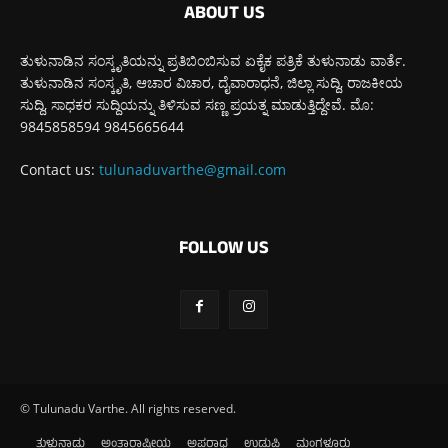
ABOUT US
ತುಳುನಾಡಿನ ಸಂಸ್ಕೃತಿಯನ್ನು ಪ್ರತಿಬಿಂಬಿಸುವ ಏಕೈಕ ಪತ್ರಿಕೆ ತುಳುನಾಡು ವಾರ್ತೆ.
ತುಳುನಾಡಿನ ಸಂಸ್ಕೃತಿ, ಆಚಾರ ವಿಚಾರ, ದೈವಾರಾಧನೆ, ಜಿಲ್ಲಾ ಸುದ್ದಿ, ರಾಜಕೀಯ
ಸುದ್ದಿ, ಸಾಧಕರ ಸುದ್ದಿಯನ್ನು ತಿಳಿಸುವ ಸಣ್ಣ ಪ್ರಯತ್ನ ಮಾಡುತ್ತಿದ್ದೇವೆ. ಮೊ:
9845858594 9845665644
Contact us:
tulunaduvarthe@gmail.com
FOLLOW US
© Tulunadu Varthe. All rights reserved.
ತುಳುನಾಡು
ಅಂತಾರಾಷ್ಟ್ರೀಯ
ಅಪರಾಧ
ಉಡುಪಿ
ಮಂಗಳೂರು