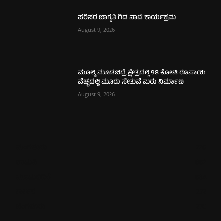
ಪರಿಸರ ಜಾಗೃತಿ ಗಿಡ ನಾಟಿ ಕಾರ್ಯಕ್ರಮ
August 9, 2026
ಮೂಲ್ಕಿ ಮೂಡಬಿದ್ರೆ ಕ್ಷೇತ್ರದಲ್ಲಿ 98 ಕೋಟಿ ರೂಪಾಯಿ
ವೆಚ್ಚದಲ್ಲಿ ಮೂರು ಸೇತುವೆ ಮರು ನಿರ್ಮಾಣ
August 9, 2026
ಮಂಗಳೂರು
726
ಉಡುಪಿ
652
ಮೂಡುಬಿದಿರೆ
584
ಕಾರ್ಕಳ
272
ಬೆಂಗಳೂರು
270