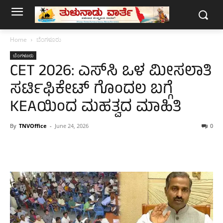
Home
ಬೆಂಗಳೂರು
ಬೆಂಗಳೂರು
CET 2026: ಎಸ್​ಸಿ ಒಳ ಮೀಸಲಾತಿ
ಸರ್ಟಿಫಿಕೇಟ್ ಗೊಂದಲ ಬಗ್ಗೆ
KEAಯಿಂದ ಮಹತ್ವದ ಮಾಹಿತಿ
By
TNVOffice
-
June 24, 2026
0