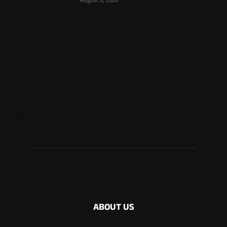
ಮಂಗಳೂರು
699
ಉಡುಪಿ
635
ಮೂಡುಬಿದಿರೆ
576
ಕಾರ್ಕಳ
266
ಬೆಂಗಳೂರು
265
ABOUT US