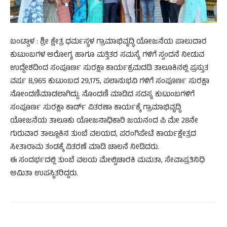
ಬಂಟ್ವಾಳ : ಶ್ರೀ ಕ್ಷೇತ್ರ ಧರ್ಮಸ್ಥಳ ಗ್ರಾಮಾಭಿವೃದ್ಧಿ ಯೋಜನೆಯ ಪಾಲುದಾರ
ಕುಟುಂಬಗಳ ಅರೋಗ್ಯ ಹಾಗೂ ಮತ್ತಿತರ ಸಮಸ್ಯೆ ಗಳಿಗೆ ಸ್ಪಂದನೆ ನೀಡುವ
ಉದ್ದೇಶದಿಂದ ಸಂಪೂರ್ಣ ಸುರಕ್ಷಾ ಕಾರ್ಯಕ್ರಮದಡಿ ತಾಲೂಕಿನಲ್ಲಿ ಪ್ರಸ್ತುತ
ವರ್ಷ 8,965 ಕುಟುಂಬದ 29,175, ಪಲಾನುಭವಿ ಗಳಿಗೆ ಸಂಪೂರ್ಣ ಸುರಕ್ಷಾ
ನೋಂದಣಿಮಾಡಲಾಗಿದ್ದು. ನೊಂದಣಿ ಮಾಡಿದ ಸದಸ್ಯ ಕುಟುಂಬಗಳಿಗೆ
ಸಂಪೂರ್ಣ ಸುರಕ್ಷಾ ಕಾರ್ಡ್ ವಿತರಣಾ ಕಾರ್ಯಕ್ಕೆ ಗ್ರಾಮಾಭಿವೃದ್ಧಿ
ಯೋಜನೆಯ ತಾಲೂಕು ಯೋಜನಾಧಿಕಾರಿ ಜಯನಂದ ಪಿ ಮೇ 28ನೇ
ಗುರುವಾರ ತಾಲ್ಲೂಕಿನ ತುಂಬೆ ವಲಯದ, ಪರಂಗಿಪೇಟೆ ಕಾರ್ಯಕ್ಷೇತ್ರದ
ಸೀತಾರಾಮ ತಂಡಕ್ಕೆ ವಿತರಣೆ ಮಾಡಿ ಚಾಲನೆ ನೀಡಿದರು.
ಈ ಸಂದರ್ಭದಲ್ಲಿ ತುಂಬೆ ವಲಯ ಮೇಲ್ವಿಚಾರಕಿ ಮಮತಾ, ಸೇವಾಪ್ರತಿನಿಧಿ
ಅಮಿತಾ ಉಪಸ್ಥಿತರಿದ್ದರು.