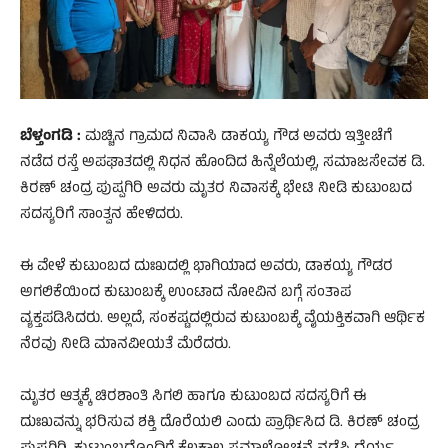
ಬೆಳ್ತಂಗಡಿ :
ಮಚ್ಚಿನ ಗ್ರಾಮದ ನಿವಾಸಿ ಡಾಕಯ್ಯ ಗೌಡ ಅವರು ಇತ್ತೀಚೆಗೆ
ನಡೆದ ರಸ್ತೆ ಅಪಘಾತದಲ್ಲಿ ನಿಧನ ಹೊಂದಿದ ಹಿನ್ನೆಲೆಯಲ್ಲಿ, ಸಮಾಜಸೇವಕ ಡಿ.
ಕಿರಣ್ ಚಂದ್ರ ಪುಷ್ಪಗಿರಿ ಅವರು ಮೃತರ ನಿವಾಸಕ್ಕೆ ಭೇಟಿ ನೀಡಿ ಕುಟುಂಬದ
ಸದಸ್ಯರಿಗೆ ಸಾಂತ್ವನ ಹೇಳಿದರು.
ಈ ವೇಳೆ ಕುಟುಂಬದ ದುಃಖದಲ್ಲಿ ಭಾಗಿಯಾದ ಅವರು, ಡಾಕಯ್ಯ ಗೌಡರ
ಅಗಲಿಕೆಯಿಂದ ಕುಟುಂಬಕ್ಕೆ ಉಂಟಾದ ನೋವಿನ ಬಗ್ಗೆ ಸಂತಾಪ
ವ್ಯಕ್ತಪಡಿಸಿದರು. ಅಲ್ಲದೆ, ಸಂಕಷ್ಟದಲ್ಲಿರುವ ಕುಟುಂಬಕ್ಕೆ ವೈಯಕ್ತಿಕವಾಗಿ ಆರ್ಥಿಕ
ನೆರವು ನೀಡಿ ಮಾನವೀಯತೆ ಮೆರೆದರು.
ಮೃತರ ಆತ್ಮಕ್ಕೆ ಚಿರಶಾಂತಿ ಸಿಗಲಿ ಹಾಗೂ ಕುಟುಂಬದ ಸದಸ್ಯರಿಗೆ ಈ
ದುಃಖವನ್ನು ಭರಿಸುವ ಶಕ್ತಿ ದೊರೆಯಲಿ ಎಂದು ಪ್ರಾರ್ಥಿಸಿದ ಡಿ. ಕಿರಣ್ ಚಂದ್ರ