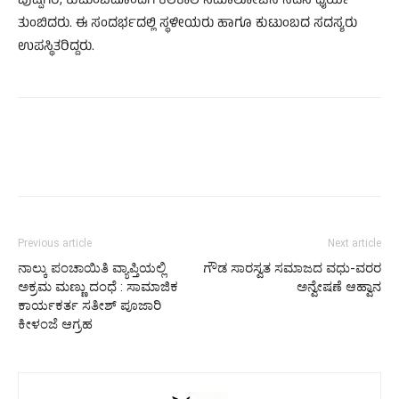
ಪುಷ್ಪಗಿರಿ, ಕುಟುಂಬದೊಂದಿಗೆ ಕೆಲಕಾಲ ಸಮಾಲೋಚನೆ ನಡೆಸಿ ಧೈರ್ಯ
ತುಂಬಿದರು. ಈ ಸಂದರ್ಭದಲ್ಲಿ ಸ್ಥಳೀಯರು ಹಾಗೂ ಕುಟುಂಬದ ಸದಸ್ಯರು
ಉಪಸ್ಥಿತರಿದ್ದರು.
Previous article
Next article
ನಾಲ್ಕು ಪಂಚಾಯಿತಿ ವ್ಯಾಪ್ತಿಯಲ್ಲಿ
ಗೌಡ ಸಾರಸ್ವತ ಸಮಾಜದ ವಧು-ವರರ
ಅಕ್ರಮ ಮಣ್ಣು ದಂಧೆ : ಸಾಮಾಜಿಕ
ಅನ್ವೇಷಣೆ ಆಹ್ವಾನ
ಕಾರ್ಯಕರ್ತ ಸತೀಶ್‌ ಪೂಜಾರಿ
ಕೀಳಂಜೆ ಆಗ್ರಹ