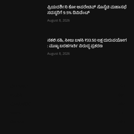
ಪ್ರಿಯದರ್ಶಿನಿ ಕೋ ಆಪರೇಟಿವ್ ಸೊಸೈಟಿ ಮಹಾಸಭೆ
ಸದಸ್ಯರಿಗೆ 9.5% ಡಿವಿಡೆಂಟ್
August 8, 2026
ನಕಲಿ ಸಹಿ, ಸೀಲು ಬಳಸಿ ₹33.50 ಲಕ್ಷ ದುರುಪಯೋಗ
: ಮುಖ್ಯ ಬರಹಗಾರ್ತಿ ವಿರುದ್ಧ ಪ್ರಕರಣ
August 8, 2026
ಮಂಗಳೂರು
724
ಉಡುಪಿ
650
ಮೂಡುಬಿದಿರೆ
582
ಕಾರ್ಕಳ
270
ಬೆಂಗಳೂರು
269