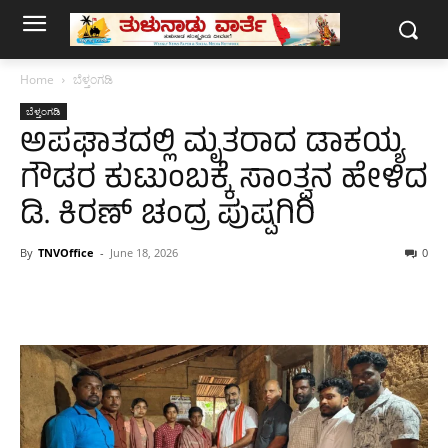
Home
ಬೆಳ್ತಂಗಡಿ
ಬೆಳ್ತಂಗಡಿ
ಅಪಘಾತದಲ್ಲಿ ಮೃತರಾದ ಡಾಕಯ್ಯ
ಗೌಡರ ಕುಟುಂಬಕ್ಕೆ ಸಾಂತ್ವನ ಹೇಳಿದ
ಡಿ. ಕಿರಣ್ ಚಂದ್ರ ಪುಷ್ಪಗಿರಿ
By
TNVOffice
-
June 18, 2026
0