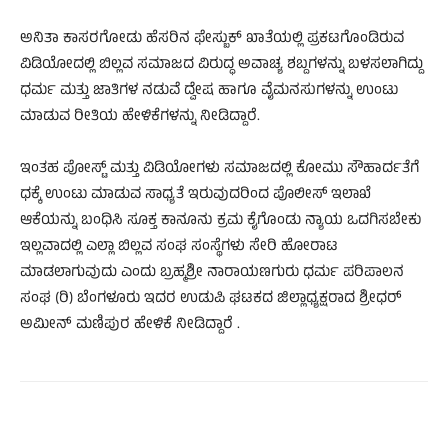
ಅನಿತಾ ಕಾಸರಗೋಡು ಹೆಸರಿನ ಫೇಸ್ಬುಕ್ ಖಾತೆಯಲ್ಲಿ ಪ್ರಕಟಗೊಂಡಿರುವ
ವಿಡಿಯೋದಲ್ಲಿ ಬಿಲ್ಲವ ಸಮಾಜದ ವಿರುದ್ಧ ಅವಾಚ್ಯ ಶಬ್ದಗಳನ್ನು ಬಳಸಲಾಗಿದ್ದು
ಧರ್ಮ ಮತ್ತು ಜಾತಿಗಳ ನಡುವೆ ದ್ವೇಷ ಹಾಗೂ ವೈಮನಸುಗಳನ್ನು ಉಂಟು
ಮಾಡುವ ರೀತಿಯ ಹೇಳಿಕೆಗಳನ್ನು ನೀಡಿದ್ದಾರೆ.
ಇಂತಹ ಪೋಸ್ಟ್ ಮತ್ತು ವಿಡಿಯೋಗಳು ಸಮಾಜದಲ್ಲಿ ಕೋಮು ಸೌಹಾರ್ದತೆಗೆ
ಧಕ್ಕೆ ಉಂಟು ಮಾಡುವ ಸಾಧ್ಯತೆ ಇರುವುದರಿಂದ ಪೊಲೀಸ್ ಇಲಾಖೆ
ಆಕೆಯನ್ನು ಬಂಧಿಸಿ ಸೂಕ್ತ ಕಾನೂನು ಕ್ರಮ ಕೈಗೊಂಡು ನ್ಯಾಯ ಒದಗಿಸಬೇಕು
ಇಲ್ಲವಾದಲ್ಲಿ ಎಲ್ಲಾ ಬಿಲ್ಲವ ಸಂಘ ಸಂಸ್ಥೆಗಳು ಸೇರಿ ಹೋರಾಟ
ಮಾಡಲಾಗುವುದು ಎಂದು ಬ್ರಹ್ಮಶ್ರೀ ನಾರಾಯಣಗುರು ಧರ್ಮ ಪರಿಪಾಲನ
ಸಂಘ (ರಿ) ಬೆಂಗಳೂರು ಇದರ ಉಡುಪಿ ಘಟಕದ ಜಿಲ್ಲಾಧ್ಯಕ್ಷರಾದ ಶ್ರೀಧರ್
ಅಮೀನ್ ಮಣಿಪುರ ಹೇಳಿಕೆ ನೀಡಿದ್ದಾರೆ .