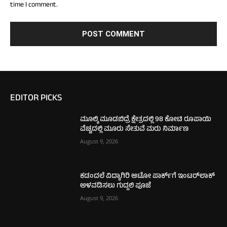
time I comment.
EDITOR PICKS
ಮೂಲ್ಕಿ ಮೂಡಬಿದ್ರೆ ಕ್ಷೇತ್ರದಲ್ಲಿ 98 ಕೋಟಿ ರೂಪಾಯಿ
ವೆಚ್ಚದಲ್ಲಿ ಮೂರು ಸೇತುವೆ ಮರು ನಿರ್ಮಾಣ
August 9, 2026
ಕಡಂದಲೆ ವಿದ್ಯಾಗಿರಿ ಆಟೋ ಪಾರ್ಕ್‌ಗೆ ಇಂಟರ್‌ಲಾಕ್
ಅಳವಡಿಸಲು ಗುದ್ದಲಿ ಪೂಜೆ
August 9, 2026