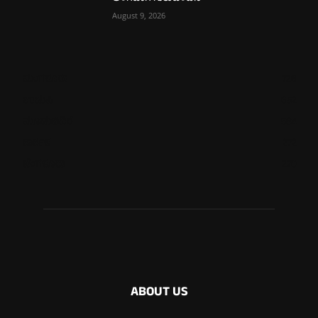
August 9, 2026
ಮಂಗಳೂರು
726
ಉಡುಪಿ
652
ಮೂಡುಬಿದಿರೆ
584
ಕಾರ್ಕಳ
272
ಬೆಂಗಳೂರು
270
ABOUT US