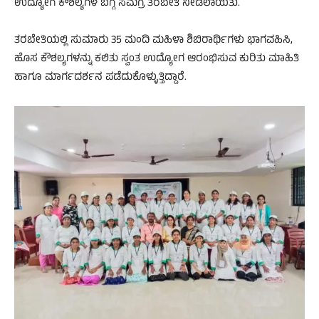
ಉದ್ಯೋಗ ಕೌಶಲ್ಯಗಳ ಬಗ್ಗೆ ಸಮಗ್ರ ತರಬೇತಿ ನೀಡಲಾಯಿತು.
ತರಬೇತಿಯಲ್ಲಿ ಸುಮಾರು 35 ಮಂದಿ ಮಹಿಳಾ ಶಿಬಿರಾರ್ಥಿಗಳು ಭಾಗವಹಿಸಿ,
ಹೊಸ ಕೌಶಲ್ಯಗಳನ್ನು ಕಲಿತು ಸ್ವಂತ ಉದ್ಯೋಗ ಆರಂಭಿಸುವ ಕುರಿತು ಮಾಹಿತಿ
ಹಾಗೂ ಮಾರ್ಗದರ್ಶನ ಪಡೆದುಕೊಳ್ಳುತ್ತಿದ್ದಾರೆ.